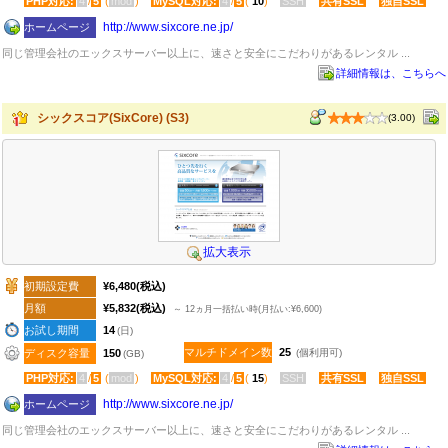
PHP対応:
4
/
5
(
mod
)
MySQL対応:
4
/
5
(
10
)
SSH
共有SSL
独自SSL
http:​/​/www.sixcore.ne.jp​/
ホームページ
同じ管理会社のエックスサーバー以上に、速さと安全にこだわりがあるレンタル ...
詳細情報は、こちらへ
シックスコア(SixCore) (S3)
(3.00)
拡大表示
初期設定費
¥6,480
(税込)
月額
¥5,832
(税込)
～ 12ヵ月一括払い時(月払い:¥6,600)
お試し期間
14
(日)
マルチドメイン数
25
ディスク容量
150
(個利用可)
(GB)
PHP対応:
4
/
5
(
mod
)
MySQL対応:
4
/
5
(
15
)
SSH
共有SSL
独自SSL
http:​/​/www.sixcore.ne.jp​/
ホームページ
同じ管理会社のエックスサーバー以上に、速さと安全にこだわりがあるレンタル ...