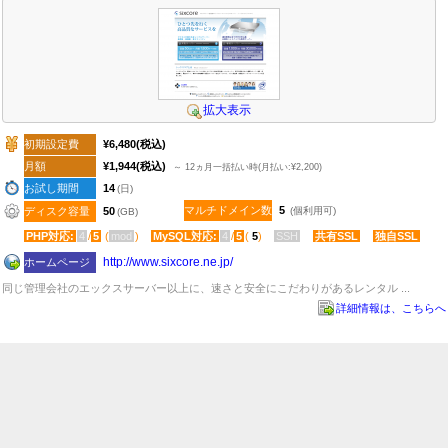
拡大表示
初期設定費
¥6,480
(税込)
月額
¥1,944
(税込)
～ 12ヵ月一括払い時(月払い:¥2,200)
お試し期間
14
(日)
マルチドメイン数
5
ディスク容量
50
(個利用可)
(GB)
PHP対応:
4
/
5
(
mod
)
MySQL対応:
4
/
5
(
5
)
SSH
共有SSL
独自SSL
http:​/​/www.sixcore.ne.jp​/
ホームページ
同じ管理会社のエックスサーバー以上に、速さと安全にこだわりがあるレンタル ...
詳細情報は、こちらへ