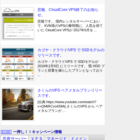
悲報、CloudCore VPS終了のお知ら
せ。
悲報です。 国内レンタルサーバーにおい
て、KVM系のVPSの黎明期に、人気を得て
いた CloudCore VPSが 2017年6月を ...
カゴヤ・クラウド/VPS で SSDモデルの
リリースです。
カゴヤ・クラウド/VPS で SSDモデルが
2016年2月9日 にリリースです。 既 HDD プ
ランと容量を減らしたプランとなっており
...
さくらのVPS ベアメタルプランリリー
スです。
[出典:https://www.youtube.com/watch?
v=QMtRCvo4S9A] さくらのVPS から ベア
メタルプランが ...
一押し！！キャンペーン情報
共有サーバー
ＶＰＳ
マネージド
ドメイン