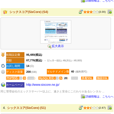
詳細情報は、こちらへ
シックスコア(SixCore) (S4)
(3.00)
拡大表示
初期設定費
¥6,480
(税込)
月額
¥7,776
(税込)
～ 12ヵ月一括払い時(月払い:¥8,800)
お試し期間
14
(日)
マルチドメイン数
40
ディスク容量
200
(個利用可)
(GB)
PHP対応:
4
/
5
(
mod
)
MySQL対応:
4
/
5
(
20
)
SSH
共有SSL
独自SSL
http:​/​/www.sixcore.ne.jp​/
ホームページ
同じ管理会社のエックスサーバー以上に、速さと安全にこだわりがあるレンタル ...
詳細情報は、こちらへ
4.
シックスコア(SixCore) (S1)
(2.67)