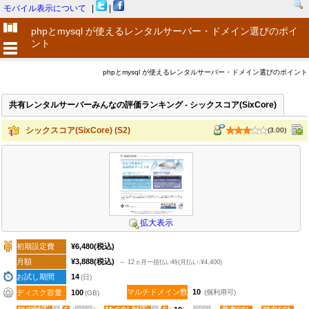
モバイル表示について
|
|
phpとmysql が使えるレンタルサーバー・ドメイン選びのポイ
ント
phpとmysql が使えるレンタルサーバー・ドメイン選びのポイント
共有レンタルサーバーみんなの評価ランキング - シックスコア(SixCore)
シックスコア(SixCore) (S2)
(3.00)
拡大表示
初期設定費
¥6,480
(税込)
月額
¥3,888
(税込)
～ 12ヵ月一括払い時(月払い:¥4,400)
お試し期間
14
(日)
マルチドメイン数
10
ディスク容量
100
(個利用可)
(GB)