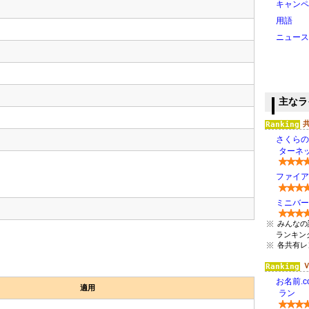
キャンペ
用語
ニュース
主なラ
さくらの
ターネッ
ファイアバー
ミニバード(
みんなの
ランキン
各共有レ
お名前.c
適用
ラン