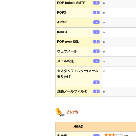
POP before SMTP
？
○
POP3
？
○
APOP
？
○
IMAP4
？
○
POP over SSL
？
○
ウェブメール
？
○
メール転送
？
○
カスタムフィルター(メール
×
振り分け)
？
迷惑メールフィルタ
？
○
その他
機能名