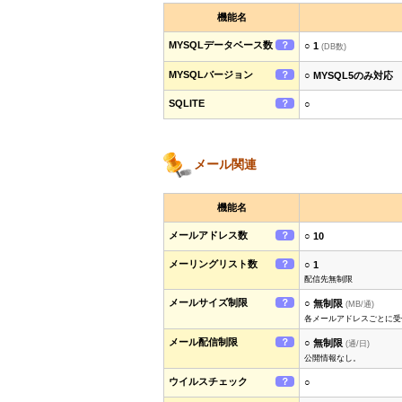
機能名
MYSQLデータベース数
？
○ 1
(DB数)
MYSQLバージョン
？
○ MYSQL5のみ対応
SQLITE
？
○
メール関連
機能名
メールアドレス数
？
○ 10
メーリングリスト数
？
○ 1
配信先無制限
メールサイズ制限
？
○ 無制限
(MB/通)
各メールアドレスごとに受
メール配信制限
？
○ 無制限
(通/日)
公開情報なし。
ウイルスチェック
？
○