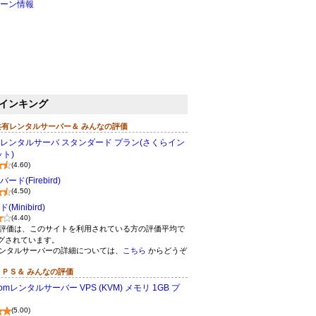
ーン情報
インキング
共有レンタルサーバー＆ みんなの評価
レンタルサーバ スタンダード プラン(さくらイン
ト)
(4.60)
ド(Firebird)
(4.50)
Minibird)
(4.40)
評価は、このサイトを利用されている方の評価平均で
グされています。
ンタルサーバーの詳細については、
こちら
からどうぞ
ＶＰＳ＆ みんなの評価
omレンタルサーバー VPS (KVM) メモリ 1GB プ
(5.00)