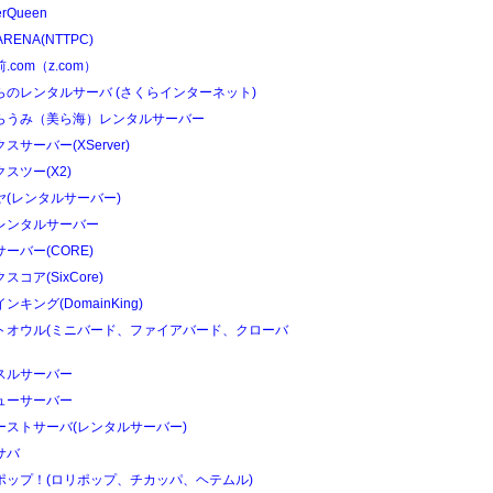
erQueen
ARENA(NTTPC)
.com（z.com）
らのレンタルサーバ (さくらインターネット)
らうみ（美ら海）レンタルサーバー
スサーバー(XServer)
スツー(X2)
ヤ(レンタルサーバー)
レンタルサーバー
ーバー(CORE)
スコア(SixCore)
ンキング(DomainKing)
トオウル(ミニバード、ファイアバード、クローバ
スルサーバー
ューサーバー
ーストサーバ(レンタルサーバー)
サバ
ポップ！(ロリポップ、チカッパ、ヘテムル)