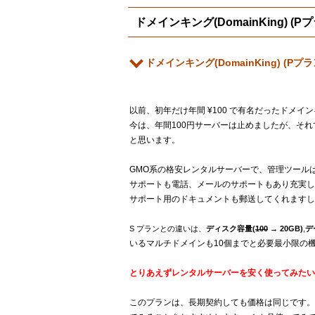
ドメインキング(DomainKing) 
ドメインキング(DomainKing) (P
以前、初年だけ年間 ¥100 で有名だったドメ
今は、年間100円サーバーは止めましたが、それで
と思います。
GMO系の格安レンタルサーバーで、管理ツールは
サポートも電話、メールのサポートもあり充実し
サポート用のドキュメントも郵送してくれますし
S プランとの違いは、
ディスク容量(
100
→ 20GB)
,
デ
いるマルチドメインも10個までと必要最小限の
とりあえずレンタルサーバーを安く使ってみたい
このプランは、長期契約しても価格は同じです。