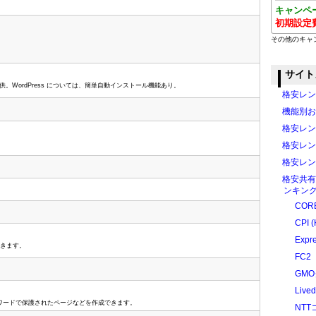
キャンペ
初期設定
その他のキャ
サイト
。WordPress については、簡単自動インストール機能あり。
格安レン
機能別お
格安レン
格安レン
格安レン
格安共有
ンキング
CORE
CPI (
Expr
できます。
FC2
GM
Liv
、パスワードで保護されたページなどを作成できます。
NT