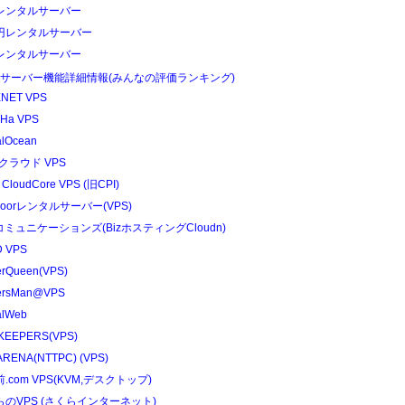
レンタルサーバー
円レンタルサーバー
レンタルサーバー
Sサーバー機能詳細情報(みんなの評価ランキング)
NET VPS
Ha VPS
alOcean
クラウド VPS
 CloudCore VPS (旧CPI)
edoorレンタルサーバー(VPS)
コミュニケーションズ(BizホスティングCloudn)
 VPS
erQueen(VPS)
ersMan@VPS
alWeb
KEEPERS(VPS)
RENA(NTTPC) (VPS)
.com VPS(KVM,デスクトップ)
らのVPS (さくらインターネット)