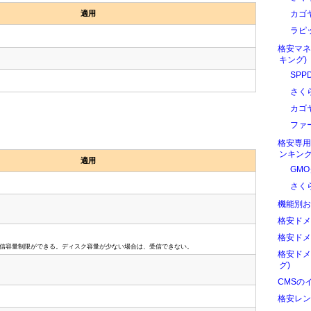
適用
カゴ
ラピ
格安マネ
キング)
SPP
さく
カゴ
ファ
格安専用
ンキング
適用
GM
さく
機能別お
格安ドメ
格安ドメ
信容量制限ができる。ディスク容量が少ない場合は、受信できない。
格安ドメ
グ)
CMSの
格安レン