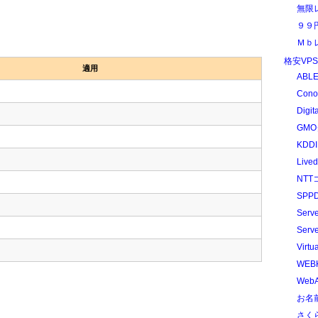
無限
９９
Ｍｂ
格安VP
適用
ABLE
Cono
Digit
GMO
KDDI
Liv
NTT
SPPD
Serv
Serv
Virtu
WEB
WebA
お名前
さく