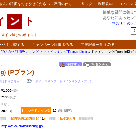
さんの評価をおきかせください（評価の仕方）
リンク
利用規約
モバイル
簡単な質問に答え
あなたにあったレ
イ
ン
ト
おすすめレ
・ドメイン選びのポイント
ーバ を比較する
キャンペーン情報 をみる
主要記事一覧 をみる
(みんなの評価ランキング)
»
ドメインキング(DomainKing)
» ドメインキング(DomainKing)
評価する
評価をみる
なし
g) (Pプラン)
判はありません
ドメインキング
ドメインキング Pプラン
¥1,008
(税込)
¥108
(税込)
× なし
マルチドメイン数
10
20
(個利用可)
(GB)
mod
)
MySQL対応:
4
/
5
(
1
)
SSH
共有SSL
独自SSL
http:​/​/www.domainking.jp​/