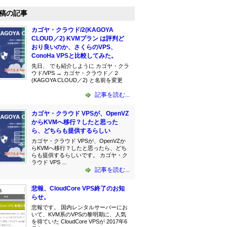
稿の記事
カゴヤ・クラウド/2(KAGOYA
CLOUD／2) KVMプラン は評判ど
おり良いのか、さくらのVPS、
ConoHa VPSと比較してみた。
先日、 でも紹介しように カゴヤ・クラ
ウド/VPS → カゴヤ・クラウド／２
(KAGOYA CLOUD／2) と名前を変更
記事を読む...
カゴヤ・クラウド VPSが、OpenVZ
からKVMへ移行？したと思った
ら、どちらも提供するらしい
カゴヤ・クラウド VPSが、OpenVZか
らKVMへ移行？したと思ったら、どち
らも提供するらしいです。 カゴヤ・ク
ラウド VPS ...
記事を読む...
悲報、CloudCore VPS終了のお知
らせ。
悲報です。 国内レンタルサーバーにお
いて、KVM系のVPSの黎明期に、人気
を得ていた CloudCore VPSが 2017年6