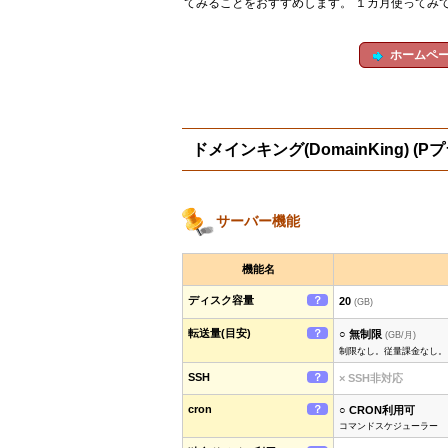
てみることをおすすめします。 １カ月使ってみ
ホームペ
ドメインキング(DomainKing) 
サーバー機能
機能名
ディスク容量
？
20
(GB)
転送量(目安)
？
○ 無制限
(GB/月)
制限なし。従量課金なし。
SSH
？
× SSH非対応
cron
？
○ CRON利用可
コマンドスケジューラー