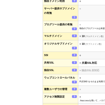
独自ドメイン利用
？
○
サーバー提供サブドメイン
×
の有無
？
ブログツール提供の有無
×
独自のブログツールは未提供
？
マルチドメイン
？
○ 10
(マルチドメイン数)
オリジナルサブドメイン
○ 10
(サブドメイン数)
？
SSI
？
○
共有SSL
？
○ 共通SSL対応
独自SSL
？
× 独自SSL非対応
ウェブコントロールパネル
○
PLESK8 をそのまま利用
？
複数ユーザでの管理
？
×
アクセス制限設定
？
○
.htaccessを用いて