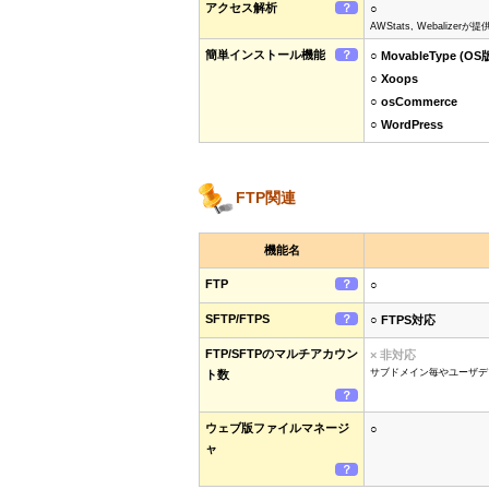
アクセス解析
？
○
AWStats, Webalize
簡単インストール機能
？
○ MovableType (OS
○ Xoops
○ osCommerce
○ WordPress
FTP関連
機能名
FTP
？
○
SFTP/FTPS
？
○ FTPS対応
FTP/SFTPのマルチアカウン
× 非対応
サブドメイン毎やユーザデ
ト数
？
ウェブ版ファイルマネージ
○
ャ
？