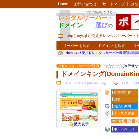
Home
お問い合わせ
サイトマップ
みな
phpとmysql が使える
レンタルサーバー
・
ポ
ドメイン
選び
の
phpとmysql が使えるレンタルサーバー
サーバー を探す
ドメイン を探す
サ
Home
»
格安共有レンタルサーバー機能詳細情報
共有レンタルサーバー評価
(0) 評価
ドメインキング(DomainKin
ドメインキング(DomainKing)
口コミ・評
初期設定費
月額
お試し期間
ディスク容量
PHP対応:
4
/
5
(
拡大表示
ホームページ