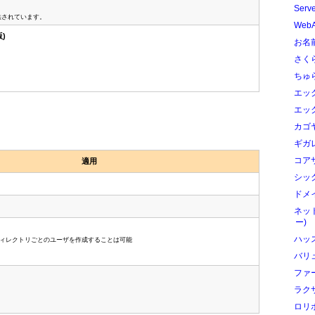
Serv
rが提供されています。
Web
版)
お名前
さく
ちゅ
エック
エック
カゴ
ギガ
コアサ
適用
シック
ドメイ
ネッ
ー)
ハッ
ィレクトリごとのユーザを作成することは可能
バリ
ファ
ラク
ロリ