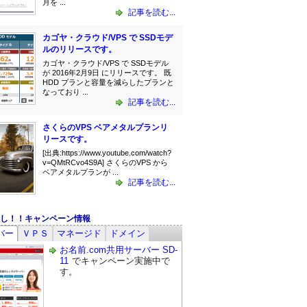
月を ...
記事を読む...
カゴヤ・クラウド/VPS で SSDモデ
ルのリリースです。
カゴヤ・クラウド/VPS で SSDモデル
が 2016年2月9日 にリリースです。 既
HDD プランと容量を減らしたプランと
なっており ...
記事を読む...
さくらのVPS ベアメタルプランリ
リースです。
[出典:https://www.youtube.com/watch?
v=QMtRCvo4S9A] さくらのVPS から
ベアメタルプランが ...
記事を読む...
し！！キャンペーン情報
バー
ＶＰＳ
マネージド
ドメイン
お名前.com共用サーバー SD-
11
でキャンペーン実施中で
す。