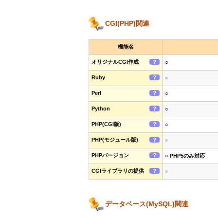
CGI(PHP)関連
機能名
オリジナルCGI作成
？
○
Ruby
？
×
Perl
？
○
Python
？
○
PHP(CGI版)
？
○
PHP(モジュール版)
？
×
PHPバージョン
？
○ PHP5のみ対応
CGIライブラリの提供
？
×
データベース(MySQL)関連