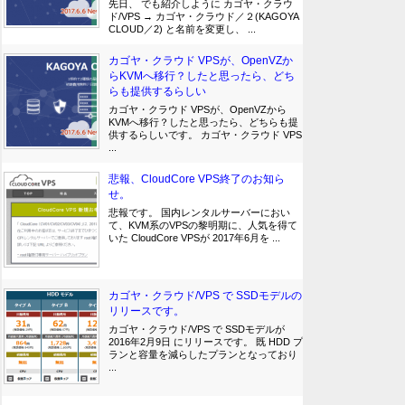
先日、 でも紹介しように カゴヤ・クラウ
ド/VPS → カゴヤ・クラウド／２(KAGOYA
CLOUD／2) と名前を変更し、 ...
カゴヤ・クラウド VPSが、OpenVZか
らKVMへ移行？したと思ったら、どち
らも提供するらしい
カゴヤ・クラウド VPSが、OpenVZから
KVMへ移行？したと思ったら、どちらも提
供するらしいです。 カゴヤ・クラウド VPS
...
悲報、CloudCore VPS終了のお知ら
せ。
悲報です。 国内レンタルサーバーにおい
て、KVM系のVPSの黎明期に、人気を得て
いた CloudCore VPSが 2017年6月を ...
カゴヤ・クラウド/VPS で SSDモデルの
リリースです。
カゴヤ・クラウド/VPS で SSDモデルが
2016年2月9日 にリリースです。 既 HDD プ
ランと容量を減らしたプランとなっており
...