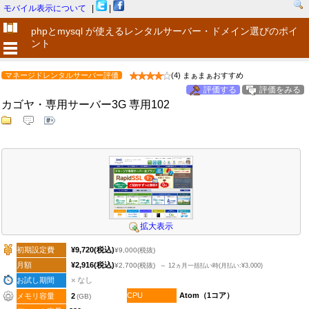
モバイル表示について
|
|
phpとmysql が使えるレンタルサーバー・ドメイン選びのポイ
ント
マネージドレンタルサーバー評価
(4) まぁまぁおすすめ
評価する
評価をみる
カゴヤ・専用サーバー3G 専用102
拡大表示
初期設定費
¥9,720
(税込)
¥9,000
(税抜)
月額
¥2,916
(税込)
¥2,700
(税抜)
～ 12ヵ月一括払い時(月払い:¥3,000)
お試し期間
× なし
CPU
Atom（1コア）
メモリ容量
2
(GB)