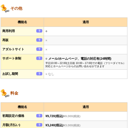
その他
機能名
適用
商用利用
？
○
再販
？
×
アダルトサイト
？
×
サポート体制
？
○ メール/ホームページ、電話の対応有(24時間)
平日10:00～22:00(土日祝 10:00～17:00)での電話（フリーダイヤル）
対応とホームページからのお問い合わせができます
お試し期間
？
× なし
料金
機能名
適用
初期設定の価格
？
¥9,720
(税込)
¥9,000
(税抜)
月額(月払い)
？
¥3,240
(税込)
¥3,000
(税抜)