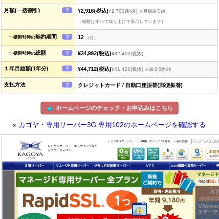
月額(一括割引)
？
¥2,916
(税込)
¥2,700
(税抜)
※月額最安値
（端数はすべて繰り上げで表示しています）
契約期間
？
12
一括割引時の
（月）
総額
？
¥34,992
(税込)
一括割引時の
¥32,400
(税抜)
１年目総額(1年分)
？
¥44,712
(税込)
¥41,400
(税抜)
※最安契約時
支払方法
？
クレジットカード / 自動口座振替(郵便振替)
ホームページのチェック・お申込みはこちら
» カゴヤ・専用サーバー3G 専用102のホームページを確認する