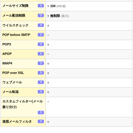
メールサイズ制限
？
○ 100
(MB/通)
メール配信制限
？
○ 無制限
(通/日)
ウイルスチェック
？
○
POP before SMTP
？
×
POP3
？
○
APOP
？
×
IMAP4
？
○
POP over SSL
？
○
ウェブメール
？
○
メール転送
？
○
カスタムフィルター(メール
×
振り分け)
？
迷惑メールフィルタ
？
○