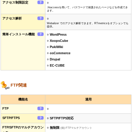
アクセス制限設定
？
○
.htaccessを用いて、パスワードで保護されたページなどを作成でき
ます。
アクセス解析
？
○
Webalizer でのアクセス解析できます。RTmetricsをオプションでも
提供。
簡単インストール機能
？
○ WordPress
○ XoopsCube
○ PukiWiki
○ osCommerce
○ Drupal
○ EC-CUBE
FTP関連
機能名
適用
FTP
？
○
SFTP/FTPS
？
○ SFTP/FTPS対応
FTP/SFTPのマルチアカウン
○ 無制限
(個):FTPマルチアカウント