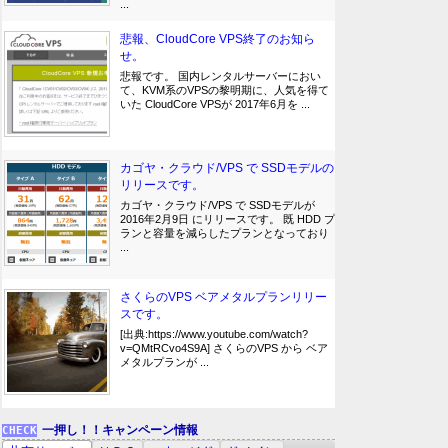
...
悲報、CloudCore VPS終了のお知ら
せ。
悲報です。 国内レンタルサーバーにおい
て、KVM系のVPSの黎明期に、人気を得て
いた CloudCore VPSが 2017年6月を ...
カゴヤ・クラウド/VPS で SSDモデルの
リリースです。
カゴヤ・クラウド/VPS で SSDモデルが
2016年2月9日 にリリースです。 既 HDD プ
ランと容量を減らしたプランとなっており
...
さくらのVPS ベアメタルプランリリー
スです。
[出典:https://www.youtube.com/watch?
v=QMtRCvo4S9A] さくらのVPS から ベア
メタルプランが ...
一押し！！キャンペーン情報