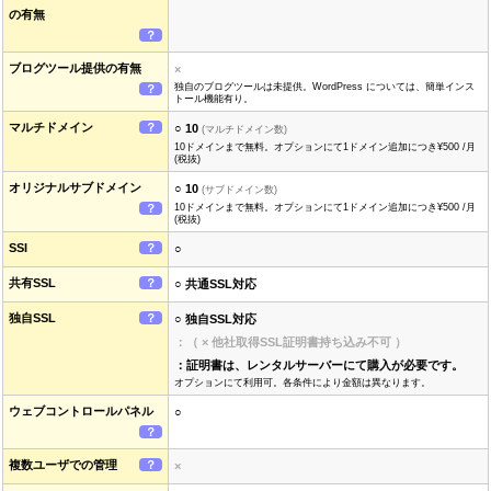
の有無
？
ブログツール提供の有無
×
独自のブログツールは未提供。WordPress については、簡単インス
？
トール機能有り。
マルチドメイン
？
○ 10
(マルチドメイン数)
10ドメインまで無料。オプションにて1ドメイン追加につき¥500 /月
(税抜)
オリジナルサブドメイン
○ 10
(サブドメイン数)
？
10ドメインまで無料。オプションにて1ドメイン追加につき¥500 /月
(税抜)
SSI
？
○
共有SSL
？
○ 共通SSL対応
独自SSL
？
○ 独自SSL対応
：（ × 他社取得SSL証明書持ち込み不可 ）
：証明書は、レンタルサーバーにて購入が必要です。
オプションにて利用可。各条件により金額は異なります。
ウェブコントロールパネル
○
？
複数ユーザでの管理
？
×