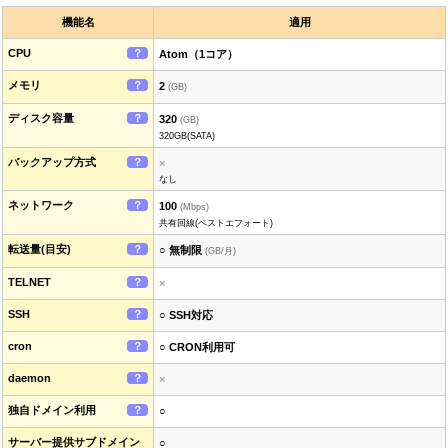
機能名
適用
CPU
？
Atom（1コア）
メモリ
？
2
(GB)
ディスク容量
？
320
(GB)
320GB(SATA)
バックアップ方式
？
×
なし
ネットワーク
？
100
(Mbps)
共有回線(ベストエフォート)
転送量(目安)
？
○ 無制限
(GB/月)
TELNET
？
×
SSH
？
○ SSH対応
cron
？
○ CRON利用可
daemon
？
×
独自ドメイン利用
？
○
サーバー提供サブドメイン
○