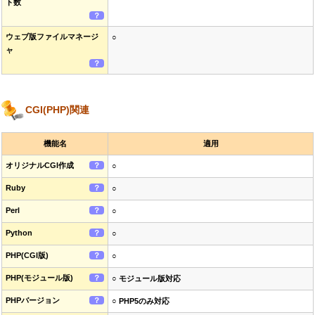
ト数
？
ウェブ版ファイルマネージ
○
ャ
？
CGI(PHP)関連
機能名
適用
オリジナルCGI作成
？
○
Ruby
？
○
Perl
？
○
Python
？
○
PHP(CGI版)
？
○
PHP(モジュール版)
？
○ モジュール版対応
PHPバージョン
？
○ PHP5のみ対応