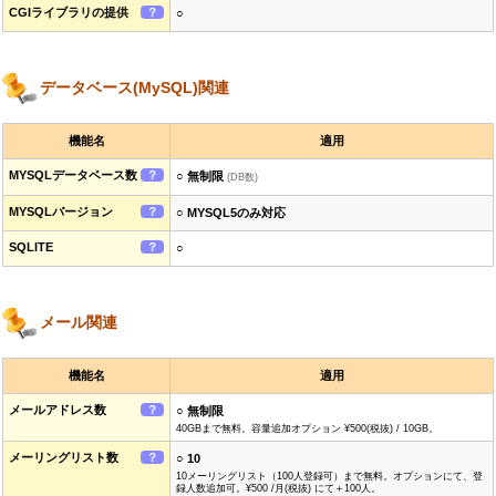
CGIライブラリの提供
？
○
データベース(MySQL)関連
機能名
適用
MYSQLデータベース数
？
○ 無制限
(DB数)
MYSQLバージョン
？
○ MYSQL5のみ対応
SQLITE
？
○
メール関連
機能名
適用
メールアドレス数
？
○ 無制限
40GBまで無料。容量追加オプション ¥500(税抜) / 10GB。
メーリングリスト数
？
○ 10
10メーリングリスト（100人登録可）まで無料。オプションにて、登
録人数追加可。¥500 /月(税抜) にて＋100人。