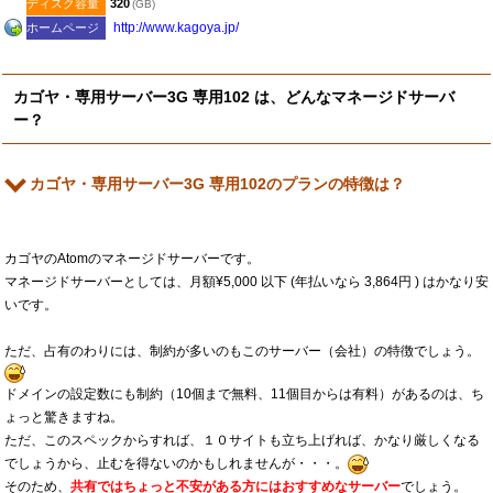
ディスク容量
320
(GB)
http:​/​/www.kagoya.jp​/
ホームページ
カゴヤ・専用サーバー3G 専用102 は、どんなマネージドサーバ
ー？
カゴヤ・専用サーバー3G 専用102のプランの特徴は？
カゴヤのAtomのマネージドサーバーです。
マネージドサーバーとしては、月額¥5,000 以下 (年払いなら 3,864円 ) はかなり安
いです。
ただ、占有のわりには、制約が多いのもこのサーバー（会社）の特徴でしょう。
ドメインの設定数にも制約（10個まで無料、11個目からは有料）があるのは、ち
ょっと驚きますね。
ただ、このスペックからすれば、１０サイトも立ち上げれば、かなり厳しくなる
でしょうから、止むを得ないのかもしれませんが・・・。
そのため、
共有ではちょっと不安がある方にはおすすめなサーバー
でしょう。