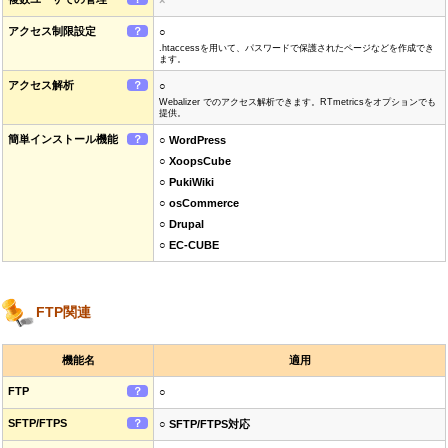
×
アクセス制限設定
？
○
.htaccessを用いて、パスワードで保護されたページなどを作成でき
ます。
アクセス解析
？
○
Webalizer でのアクセス解析できます。RTmetricsをオプションでも
提供。
簡単インストール機能
？
○ WordPress
○ XoopsCube
○ PukiWiki
○ osCommerce
○ Drupal
○ EC-CUBE
FTP関連
機能名
適用
FTP
？
○
SFTP/FTPS
？
○ SFTP/FTPS対応