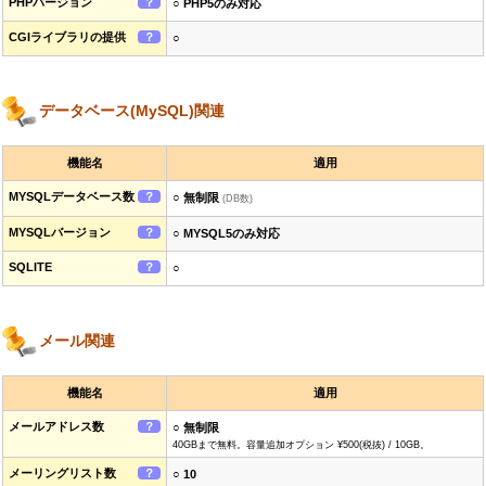
PHPバージョン
？
○ PHP5のみ対応
CGIライブラリの提供
？
○
データベース(MySQL)関連
機能名
適用
MYSQLデータベース数
？
○ 無制限
(DB数)
MYSQLバージョン
？
○ MYSQL5のみ対応
SQLITE
？
○
メール関連
機能名
適用
メールアドレス数
？
○ 無制限
40GBまで無料。容量追加オプション ¥500(税抜) / 10GB。
メーリングリスト数
？
○ 10