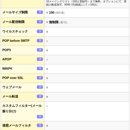
10メーリングリスト（100人登録可）まで無料。オプションにて、登
録人数追加可。¥500 /月(税抜) にて＋100人。
メールサイズ制限
？
○ 100
(MB/通)
メール配信制限
？
○ 無制限
(通/日)
ウイルスチェック
？
○
POP before SMTP
？
×
POP3
？
○
APOP
？
×
IMAP4
？
○
POP over SSL
？
○
ウェブメール
？
○
メール転送
？
○
カスタムフィルター(メール
×
振り分け)
？
迷惑メールフィルタ
？
○