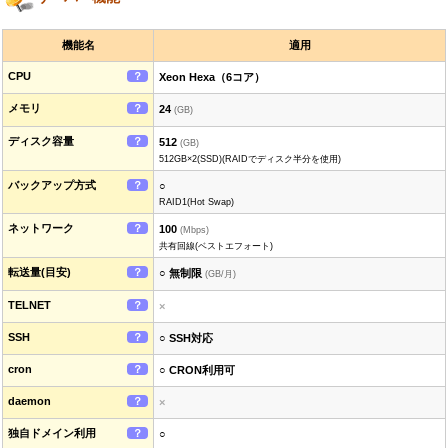
機能名
適用
CPU
？
Xeon Hexa（6コア）
メモリ
？
24
(GB)
ディスク容量
？
512
(GB)
512GB×2(SSD)(RAIDでディスク半分を使用)
バックアップ方式
？
○
RAID1(Hot Swap)
ネットワーク
？
100
(Mbps)
共有回線(ベストエフォート)
転送量(目安)
？
○ 無制限
(GB/月)
TELNET
？
×
SSH
？
○ SSH対応
cron
？
○ CRON利用可
daemon
？
×
独自ドメイン利用
？
○