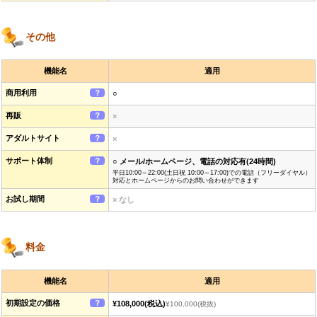
その他
機能名
適用
商用利用
？
○
再販
？
×
アダルトサイト
？
×
サポート体制
？
○ メール/ホームページ、電話の対応有(24時間)
平日10:00～22:00(土日祝 10:00～17:00)での電話（フリーダイヤル）
対応とホームページからのお問い合わせができます
お試し期間
？
× なし
料金
機能名
適用
初期設定の価格
？
¥108,000
(税込)
¥100,000
(税抜)