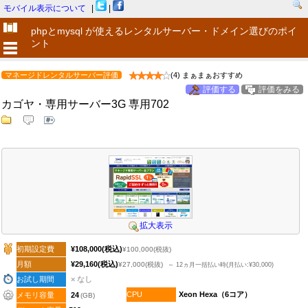
モバイル表示について
|
|
phpとmysql が使えるレンタルサーバー・ドメイン選びのポイ
ント
マネージドレンタルサーバー評価
(4) まぁまぁおすすめ
評価する
評価をみる
カゴヤ・専用サーバー3G 専用702
拡大表示
初期設定費
¥108,000
(税込)
¥100,000
(税抜)
月額
¥29,160
(税込)
¥27,000
(税抜)
～ 12ヵ月一括払い時(月払い:¥30,000)
お試し期間
× なし
CPU
Xeon Hexa（6コア）
メモリ容量
24
(GB)