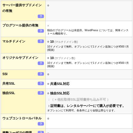
サーバー提供サブドメイン
○
の有無
？
ブログツール提供の有無
×
独自のブログツールは未提供。WordPress については、簡単インス
？
トール機能有り。
マルチドメイン
？
○ 10
(マルチドメイン数)
10ドメインまで無料。オプションにて1ドメイン追加につき¥500 /月
(税抜)
オリジナルサブドメイン
○ 10
(サブドメイン数)
？
10ドメインまで無料。オプションにて1ドメイン追加につき¥500 /月
(税抜)
SSI
？
○
共有SSL
？
○ 共通SSL対応
独自SSL
？
○ 独自SSL対応
：（ × 他社取得SSL証明書持ち込み不可 ）
：証明書は、レンタルサーバーにて購入が必要です。
オプションにて利用可。各条件により金額は異なります。
ウェブコントロールパネル
○
？
複数ユーザでの管理
？