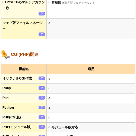
FTP/SFTPのマルチアカウン
○ 無制限
(個):FTPマルチアカウント
ト数
？
ウェブ版ファイルマネージ
○
ャ
？
CGI(PHP)関連
機能名
適用
オリジナルCGI作成
？
○
Ruby
？
○
Perl
？
○
Python
？
○
PHP(CGI版)
？
○
PHP(モジュール版)
？
○ モジュール版対応