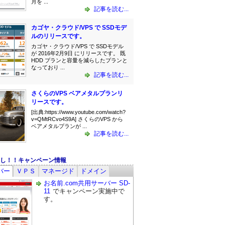
月を ...
記事を読む...
カゴヤ・クラウド/VPS で SSDモデ
ルのリリースです。
カゴヤ・クラウド/VPS で SSDモデル
が 2016年2月9日 にリリースです。 既
HDD プランと容量を減らしたプランと
なっており ...
記事を読む...
さくらのVPS ベアメタルプランリ
リースです。
[出典:https://www.youtube.com/watch?
v=QMtRCvo4S9A] さくらのVPS から
ベアメタルプランが ...
記事を読む...
し！！キャンペーン情報
バー
ＶＰＳ
マネージド
ドメイン
お名前.com共用サーバー SD-
11
でキャンペーン実施中で
す。