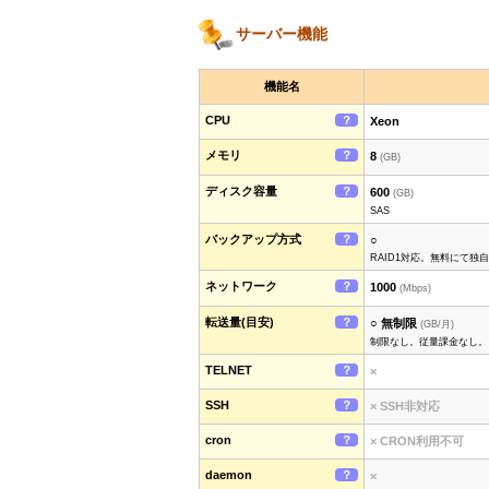
サーバー機能
機能名
CPU
？
Xeon
メモリ
？
8
(GB)
ディスク容量
？
600
(GB)
SAS
バックアップ方式
？
○
RAID1対応。無料にて
ネットワーク
？
1000
(Mbps)
転送量(目安)
？
○ 無制限
(GB/月)
制限なし。従量課金なし。
TELNET
？
×
SSH
？
× SSH非対応
cron
？
× CRON利用不可
daemon
？
×