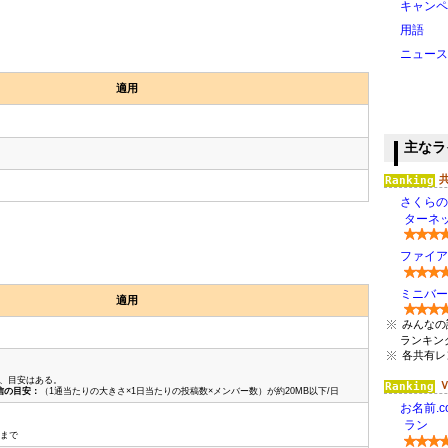
キャンペ
用語
ニュース
適用
主なラ
さくらの
ターネッ
ファイアバー
ミニバード(
適用
みんなの
ランキン
各共有レ
、目安はある。
信の目安：
（1通当たりの大きさ×1日当たりの投稿数×メンバー数）が約20MB以下/日
お名前.c
ラン
Bまで