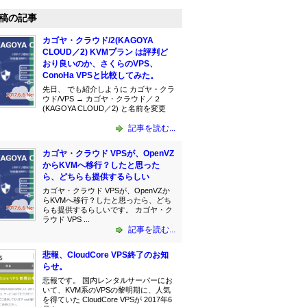
稿の記事
カゴヤ・クラウド/2(KAGOYA
CLOUD／2) KVMプラン は評判ど
おり良いのか、さくらのVPS、
ConoHa VPSと比較してみた。
先日、 でも紹介しように カゴヤ・クラ
ウド/VPS → カゴヤ・クラウド／２
(KAGOYA CLOUD／2) と名前を変更
記事を読む...
カゴヤ・クラウド VPSが、OpenVZ
からKVMへ移行？したと思った
ら、どちらも提供するらしい
カゴヤ・クラウド VPSが、OpenVZか
らKVMへ移行？したと思ったら、どち
らも提供するらしいです。 カゴヤ・ク
ラウド VPS ...
記事を読む...
悲報、CloudCore VPS終了のお知
らせ。
悲報です。 国内レンタルサーバーにお
いて、KVM系のVPSの黎明期に、人気
を得ていた CloudCore VPSが 2017年6