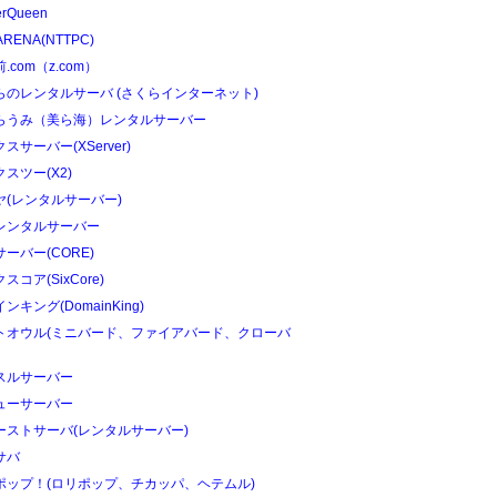
erQueen
ARENA(NTTPC)
.com（z.com）
らのレンタルサーバ (さくらインターネット)
らうみ（美ら海）レンタルサーバー
スサーバー(XServer)
スツー(X2)
ヤ(レンタルサーバー)
レンタルサーバー
ーバー(CORE)
スコア(SixCore)
ンキング(DomainKing)
トオウル(ミニバード、ファイアバード、クローバ
スルサーバー
ューサーバー
ーストサーバ(レンタルサーバー)
サバ
ポップ！(ロリポップ、チカッパ、ヘテムル)