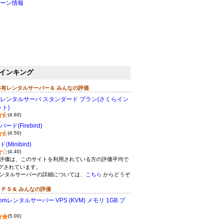
ーン情報
インキング
共有レンタルサーバー＆ みんなの評価
レンタルサーバ スタンダード プラン(さくらイン
ト)
(4.60)
ド(Firebird)
(4.50)
Minibird)
(4.40)
評価は、このサイトを利用されている方の評価平均で
グされています。
ンタルサーバーの詳細については、
こちら
からどうぞ
ＶＰＳ＆ みんなの評価
omレンタルサーバー VPS (KVM) メモリ 1GB プ
(5.00)