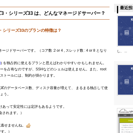
最近投
3・シリーズ33 は、どんなマネージドサーバー？
・シリーズ33のプランの特徴は？
ドサーバーです。（コア数 :2 or 4 , スレッド数 : 4 or 8 となり
し、 ...
を独占的に使えるプランと思えばわかりやすいかもしれません。
細
)
を占有なのですが、SSHなどのシェルは使えません。また、root
ストールには、制約が掛かります。
ズ
のデータベース数、ディスク容量が増えて、 まるまる独占して使
ょう。
だけあって安定性には定評もあるようです。
金されます。）
見逃せませんね。
です。）