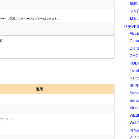
無限
９９
Ｍｂ
、パスワードで保護されたページなどを作成できます。
格安VP
ABLE
版)
Cono
Digit
GMO
KDDI
Liv
NTT
SPPD
適用
Serv
Serv
Virtu
WEB
ルチアカウント
WebA
お名前
さく