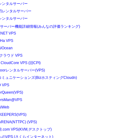
レンタルサーバー
円レンタルサーバー
レンタルサーバー
Sサーバー機能詳細情報(みんなの評価ランキング)
NET VPS
Ha VPS
alOcean
クラウド VPS
 CloudCore VPS (旧CPI)
edoorレンタルサーバー(VPS)
コミュニケーションズ(BizホスティングCloudn)
 VPS
erQueen(VPS)
ersMan@VPS
alWeb
KEEPERS(VPS)
RENA(NTTPC) (VPS)
.com VPS(KVM,デスクトップ)
らのVPS (さくらインターネット)