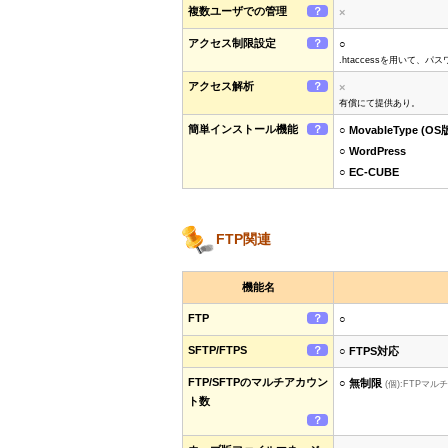
複数ユーザでの管理
？
×
アクセス制限設定
？
○
.htaccessを用いて
アクセス解析
？
×
有償にて提供あり。
簡単インストール機能
？
○ MovableType (OS
○ WordPress
○ EC-CUBE
FTP関連
機能名
FTP
？
○
SFTP/FTPS
？
○ FTPS対応
FTP/SFTPのマルチアカウン
○ 無制限
(個):FTPマ
ト数
？