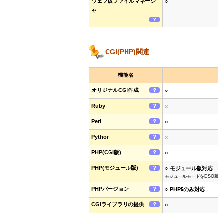
ウェブ版ファイルマネージ
○
ャ
？
CGI(PHP)関連
機能名
オリジナルCGI作成
？
○
Ruby
？
×
Perl
？
○
Python
？
×
PHP(CGI版)
？
○
PHP(モジュール版)
？
○ モジュール版対応
モジュールモードをDSO
PHPバージョン
？
○ PHP5のみ対応
CGIライブラリの提供
？
○