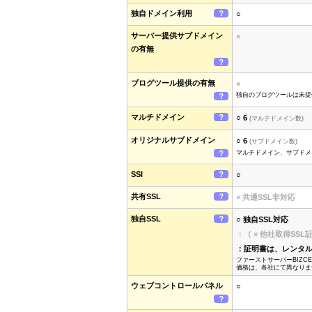
独自ドメイン利用
？
○
サーバー提供サブドメイン
×
の有無
？
ブログツール提供の有無
×
独自のブログツールは未提供。M
？
マルチドメイン
？
○ 6
(マルチドメイン数)
オリジナルサブドメイン
○ 6
(サブドメイン数)
？
マルチドメイン、サブドメ
SSI
？
○
共有SSL
？
× 共通SSL非対応
独自SSL
？
○ 独自SSL対応
：（ × 他社取得SS
：証明書は、レンタ
ファーストサーバーBIZC
価格は、各社にて異なりま
ウェブコントロールパネル
○
？