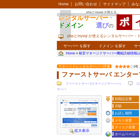
Home
お問い合わせ
サイトマップ
みな
phpとmysql が使える
レンタルサーバー
・
ポ
ドメイン
選び
の
phpとmysql が使えるレンタルサーバー
サーバー を探す
ドメイン を探す
サ
Home
»
格安マネージドサーバー機能詳細情報(
マネージドレンタルサーバー評価
(4
ファーストサーバ エンター
ファーストサーバ(マネージドサーバー)
口
サーバ
初期設定費
月額
お試し期間
メモリ容量
ディスク容量
拡大表示
ホームページ