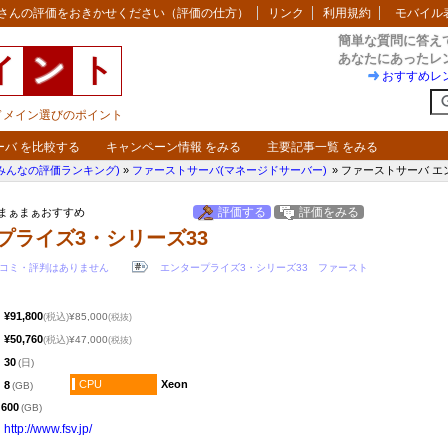
さんの評価をおきかせください（評価の仕方）
リンク
利用規約
モバイル
簡単な質問に答え
あなたにあったレ
イ
ン
ト
おすすめレ
・ドメイン選びのポイント
ーバ を比較する
キャンペーン情報 をみる
主要記事一覧 をみる
みんなの評価ランキング)
»
ファーストサーバ(マネージドサーバー)
» ファーストサーバ エ
評価する
評価をみる
) まぁまぁおすすめ
プライズ3・シリーズ33
コミ・評判はありません
エンタープライズ3・シリーズ33
ファースト
¥91,800
(税込)
¥85,000
(税抜)
¥50,760
(税込)
¥47,000
(税抜)
30
(日)
CPU
Xeon
8
(GB)
600
(GB)
http:​/​/www.fsv.jp​/