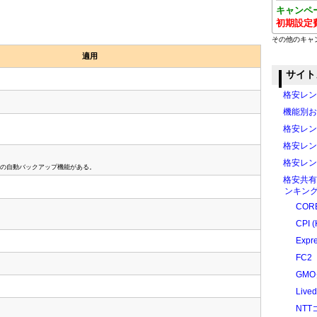
キャンペ
初期設定
その他のキャ
適用
サイト
格安レン
機能別お
格安レン
格安レン
格安レン
独自の自動バックアップ機能がある。
格安共有
ンキング
CORE
CPI (
Expr
FC2
GM
Liv
NT