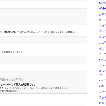
Serv
Web
お名前
さく
ちゅ
エック
T(MOVABLETYPE) / WordPress については、簡単インストール機能あり。
エック
カゴ
ギガ
インの総数になります。
コアサ
シック
ドメイ
ネッ
ー)
L証明書持ち込み不可 ）
ハッ
ルサーバーにて購入が必要です。
バリ
ERT, サイバートラスト,グローバルサイン,ベリサイン にて提供されます。
すので要確認です。
ファ
ラク
ロリ