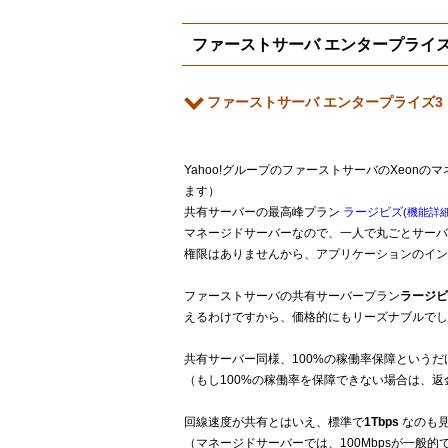
ファーストサーバ エンタープライズ
ファーストサーバ エンタープライズ3
Yahoo!グループのファーストサーバのXeonのマネージ
ます）
共有サーバーの最高峰プラン
ラージビズ
(
機能詳
マネージドサーバーなので、一人で丸ごとサーバー
権限はありませんから、アプリケーションのイン
ファーストサーバの共有サーバープラン
ラージビ
えるわけですから、価格的にもリーズナブルでし
共有サーバー同様、100%の稼働率保障という
（もし100%の稼働率を保障できない場合は、返
回線速度が共有とはいえ、標準で
1Tbps
なのも
（マネージドサーバーでは、100Mbpsが一般的