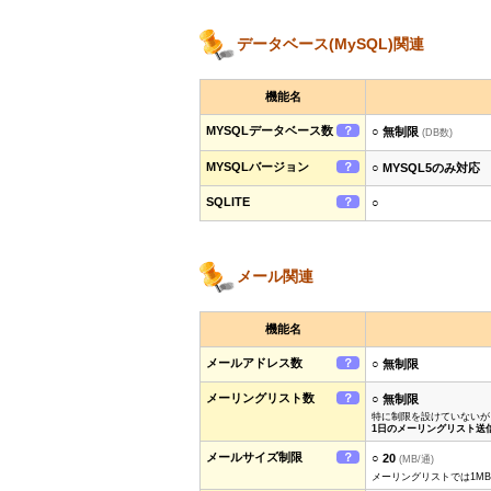
データベース(MySQL)関連
機能名
MYSQLデータベース数
？
○ 無制限
(DB数)
MYSQLバージョン
？
○ MYSQL5のみ対応
SQLITE
？
○
メール関連
機能名
メールアドレス数
？
○ 無制限
メーリングリスト数
？
○ 無制限
特に制限を設けていないが
1日のメーリングリスト送
メールサイズ制限
？
○ 20
(MB/通)
メーリングリストでは1M