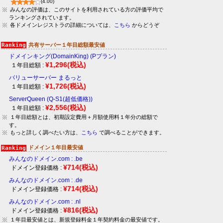
(4.00)
みんなの評価は、このサイトを利用されている方の評価平均で
ランキングされています。
各ドメインレジストラの詳細については、
こちら
からどうぞ
共有サーバー１年目総額最安値
ドメインキング(DomainKing) (Pプラン)
¥1,296
(税込)
１年目総額 :
バリューサーバー まるっと
¥1,726
(税込)
１年目総額 :
ServerQueen (Q-S1(超低価格))
¥2,556
(税込)
１年目総額 :
１年目総額とは、初期設定費用＋月額使用料１年分の総額で
す。
もっと詳しく調べたい方は、
こちら
で調べることができます。
ドメイン１年目最安値
みんなのドメイン.com : .be
¥714
(税込)
ドメイン登録価格 :
みんなのドメイン.com : .de
¥714
(税込)
ドメイン登録価格 :
みんなのドメイン.com : .nl
¥816
(税込)
ドメイン登録価格 :
１年目最安値とは、新規登録料金１年契約料金の最安値です。