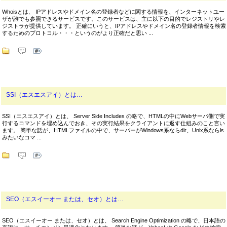
Whoisとは、 IPアドレスやドメイン名の登録者などに関する情報を、インターネットユー
ザが誰でも参照できるサービスです。このサービスは、主に以下の目的でレジストリやレ
ジストラが提供しています。 正確にいうと、IPアドレスやドメイン名の登録者情報を検索
するためのプロトコル・・・というのがより正確だと思い ...
SSI（エスエスアイ）とは…
SSI（エスエスアイ）とは、 Server Side Includes の略で、HTMLの中にWebサーバ側で実
行するコマンドを埋め込んでおき、その実行結果をクライアントに返す仕組みのこと言い
ます。 簡単な話が、HTMLファイルの中で、サーバーがWindows系ならdir、Unix系ならls
みたいなコマ ...
SEO（エスイーオー または、セオ）とは…
SEO（エスイーオー または、セオ）とは、 Search Engine Optimization の略で、日本語の