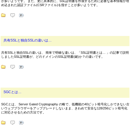
が多いようです。 また、更に具体的に、SSL証明書を作成するために必要な基本情報が埋
め込まれた認証ファイル(CSRファイル)を指すことが多いようです。
共有SSLと独自SSLの違いは…
共有SSLと独自SSLの違いは、 簡単で明確な違いは、「SSL証明書とは… 」の記事で説明
しましたSSL証明書が、どのドメインのSSL証明書(鍵)か？の違いです。
SGCとは…
SGCとは、 Server Gated Cryptography の略で、低機能の40ビット暗号化しかできない古
いウェブブラウザーをアップグレードしないまま、きわめて安全な128/256ビット暗号化
に対応させるための方法です。