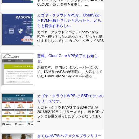
ド/VPS → カゴヤ・クラウド／２(KAGOYA
CLOUD／2) と名前を変更し、 ...
カゴヤ・クラウド VPSが、OpenVZか
らKVMへ移行？したと思ったら、どち
らも提供するらしい
カゴヤ・クラウド VPSが、OpenVZから
KVMへ移行？したと思ったら、どちらも提
供するらしいです。 カゴヤ・クラウド VPS
...
悲報、CloudCore VPS終了のお知ら
せ。
悲報です。 国内レンタルサーバーにおい
て、KVM系のVPSの黎明期に、人気を得て
いた CloudCore VPSが 2017年6月を ...
カゴヤ・クラウド/VPS で SSDモデルの
リリースです。
カゴヤ・クラウド/VPS で SSDモデルが
2016年2月9日 にリリースです。 既 HDD プ
ランと容量を減らしたプランとなっており
...
さくらのVPS ベアメタルプランリリー