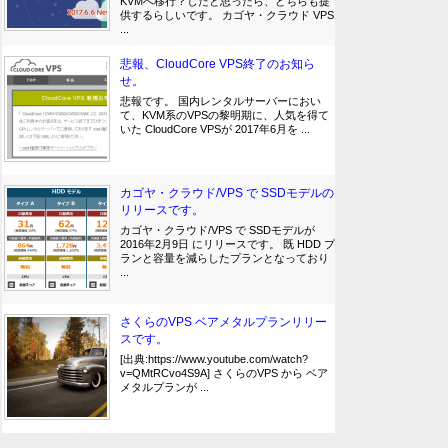
KVMへ移行？したと思ったら、どちらも提
供するらしいです。 カゴヤ・クラウド VPS
...
悲報、CloudCore VPS終了のお知ら
せ。
悲報です。 国内レンタルサーバーにおい
て、KVM系のVPSの黎明期に、人気を得て
いた CloudCore VPSが 2017年6月を ...
カゴヤ・クラウド/VPS で SSDモデルの
リリースです。
カゴヤ・クラウド/VPS で SSDモデルが
2016年2月9日 にリリースです。 既 HDD プ
ランと容量を減らしたプランとなっており
...
さくらのVPS ベアメタルプランリリー
スです。
[出典:https://www.youtube.com/watch?
v=QMtRCvo4S9A] さくらのVPS から ベア
メタルプランが ...