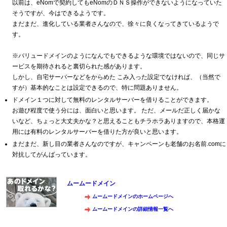
以前は、eNomで契約してもeNomのＤＮＳ操作ができないようになっていた
そうですが、今はできるようです。
まだまだ、進化している業者さんなので、徐々に良くなってきているようで
す。
※バリュードメインのようになんでもできるような環境ではないので、同じサ
ービスを期待されると裏切られた感があります。
しかし、自宅サーバーなどをからめた こみ入った設定でなければ、（当然で
すが）基本的なことは設定できるので、特に問題ありません。
ドメイン１つに対して無料のレンタルサーバーを借りることができます。
お遊び程度で使う分には、面白いと思います。 ただ、メールだ正しく届かな
いなど、ちょっと大丈夫かな？と思えることもチラホラありますので、本格運
用には有料のレンタルサーバーを借りた方が良いと思います。
まだまだ、新し目の業者さんなのですが、キャンペーンも老舗のお名前.comに
対抗してがんばっています。
ムームードメイン
ムームードメインのホームページへ
ムームードメインの詳細情報一覧へ