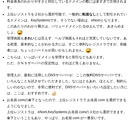
料金体系のわかりやすさと対応しているドメインの数には多すぎて圧倒されま
す。
上位レジストラを２社から選択可能で、一般的に
転送なし
として割引されてい
るドメインは、KeySystemsです。そうでない場合は、eNomとなります。
このあたりのわかり難さは、バリュードメインたるゆえんです。 あきらめま
しょ。
管理画面も
きれい
とは言えず、ヘルプ画面もそれほど充実していないです。あ
る程度、基本的なことがわかる方には、すごく便利なレジストラですが、初級
者には、ちょっとハードルが高いかもしれません。
こちらは、いっぱいドメインを管理すると割引などもあります。
ただ、ＤＮＳサーバーの安定性は、それほど良くありません。
管理人が、最初に活用したDNSサーバーが、ここの無料DNSサーバーです。
いろんなことを試させていただきました。なにはともあれ、ほとんど、制約ら
しいのがないので、非常に便利です。DNSサーバーをいろいろ設定したい方に
は、ここは、おすすめです。
お名前.comの傘下となったので、上位レジストラで お名前.com を選択できる
ようになりました。
上位レジストラは、eNom,KeySystems,お名前.comの３社から選択できます。
傘下ということもあり、やっぱり、お名前.com が一番安いです。