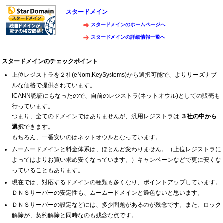
スタードメイン
スタードメインのホームページへ
スタードメインの詳細情報一覧へ
スタードメインのチェックポイント
上位レジストラを２社(eNom,KeySystems)から選択可能で、よりリーズナブ
ルな価格で提供されています。
ICANN認証にもなったので、自前のレジストラ(ネットオウル)としての販売も
行っています。
つまり、全てのドメインではありませんが、汎用レジストラは
３社の中から
選択
できます。
もちろん、一番安いのはネットオウルとなっています。
ムームードメインと料金体系は、ほとんど変わりません。（上位レジストラに
よってはよりお買い求め安くなっています。）キャンペーンなどで更に安くな
っていることもあります。
現在では、対応するドメインの種類も多くなり、ポイントアップしています。
ＤＮＳサーバーの安定性も、ムームードメインと遜色ないと思います。
ＤＮＳサーバーの設定などには、多少問題があるのが残念です。また、ロック
解除が、契約解除と同時なのも残念な点です。