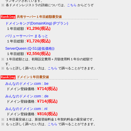
ランキングされています。
各ドメインレジストラの詳細については、
こちら
からどうぞ
共有サーバー１年目総額最安値
ドメインキング(DomainKing) (Pプラン)
¥1,296
(税込)
１年目総額 :
バリューサーバー まるっと
¥1,726
(税込)
１年目総額 :
ServerQueen (Q-S1(超低価格))
¥2,556
(税込)
１年目総額 :
１年目総額とは、初期設定費用＋月額使用料１年分の総額で
す。
もっと詳しく調べたい方は、
こちら
で調べることができます。
ドメイン１年目最安値
みんなのドメイン.com : .be
¥714
(税込)
ドメイン登録価格 :
みんなのドメイン.com : .de
¥714
(税込)
ドメイン登録価格 :
みんなのドメイン.com : .nl
¥816
(税込)
ドメイン登録価格 :
１年目最安値とは、新規登録料金１年契約料金の最安値です。
もっと詳しく調べたい方は、
こちら
で調べることができます。