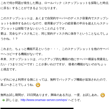
これで何か問題が発生した際は、ロールバック（スナップショットを採取した時点
に戻る）することができるようになります。
このスナップショットは、あくまで自契約サーバーのディスク容量内でスナップシ
ョットを保存するみたいなので、使用量がプランの総容量の半分を超えたらスナッ
プショットは採取できないということのようです。
要は、完全なディスク丸ごと、同じ契約ディスク内に保存？ということなんでしょ
うかね。！？
これまた、ちょっと機能不足というか・・・、このスナップショットを他のサーバ
ーへコピーする機能がないです。
本来、スナップショットは、バックアップ的な機能の他にサーバー構築を簡素化し
たい（つまりコピーです）ことが多いわけですが、 後者の機能がないのがちょっ
と残念です。
いずれにせよ利用する側にとっては、無料でバックアップ機能が追加されたので、
喜ぶべきことでしょうね。
無料お試し期間が、15日間あります。興味のある方は、一度、お試しあれ。
詳しくは、
http://www.onamae-server.com/vps/
へどうぞ。