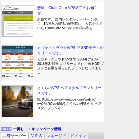
悲報、CloudCore VPS終了のお知ら
せ。
悲報です。 国内レンタルサーバーにおい
て、KVM系のVPSの黎明期に、人気を得て
いた CloudCore VPSが 2017年6月を ...
カゴヤ・クラウド/VPS で SSDモデルの
リリースです。
カゴヤ・クラウド/VPS で SSDモデルが
2016年2月9日 にリリースです。 既 HDD プ
ランと容量を減らしたプランとなっており
...
さくらのVPS ベアメタルプランリリー
スです。
[出典:https://www.youtube.com/watch?
v=QMtRCvo4S9A] さくらのVPS から ベア
メタルプランが ...
一押し！！キャンペーン情報
共有サーバー
ＶＰＳ
マネージド
ドメイン