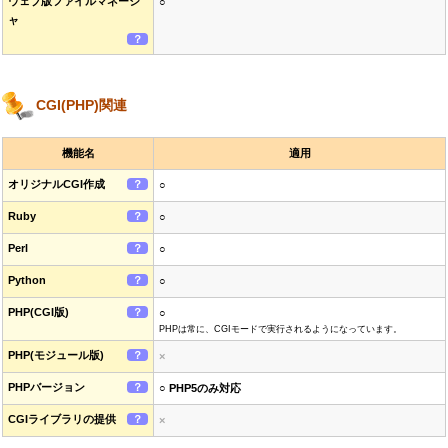
ウェブ版ファイルマネージ
○
ャ
？
CGI(PHP)関連
機能名
適用
オリジナルCGI作成
？
○
Ruby
？
○
Perl
？
○
Python
？
○
PHP(CGI版)
？
○
PHPは常に、CGIモードで実行されるようになっています。
PHP(モジュール版)
？
×
PHPバージョン
？
○ PHP5のみ対応
CGIライブラリの提供
？
×