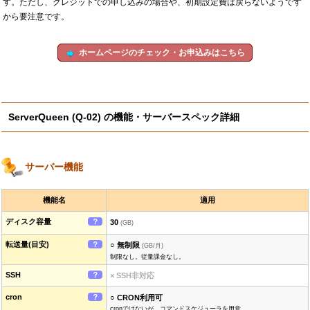
す。ただし、クレジットでの申し込みの場合や、初期設定費は戻らないようです
から要注意です。
ホームページのチェック・お申込みはこちら
ServerQueen (Q-02) の機能・サーバースペック詳細
サーバー機能
機能名
適用
ディスク容量
？
30
(GB)
転送量(目安)
？
○ 無制限
(GB/月)
制限なし。従量課金なし。
SSH
？
× SSH非対応
cron
？
○ CRON利用可
cronではないが、コマンドスケジューラを用意。