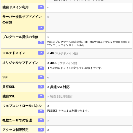
独自ドメイン利用
？
○
サーバー提供サブドメイン
×
の有無
？
ブログツール提供の有無
×
独自のブログツールは未提供。MT(MOVABLETYPE) / WordPress の
？
ワンクリックインストールあり。
マルチドメイン
？
○ 40
(マルチドメイン数)
オリジナルサブドメイン
○ 400
(サブドメイン数)
？
１つの独自ドメインに対してい10個までです。
SSI
？
○
共有SSL
？
○ 共通SSL対応
独自SSL
？
× 独自SSL非対応
ウェブコントロールパネル
○
PLESK8 をそのまま利用できます。
？
複数ユーザでの管理
？
×
アクセス制限設定
？
○