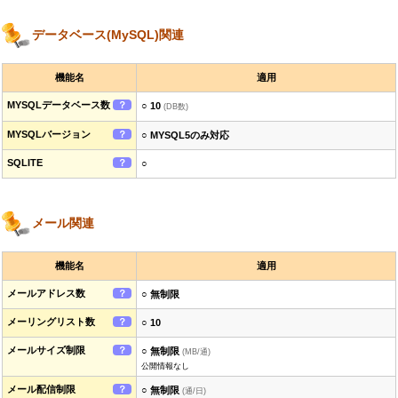
データベース(MySQL)関連
機能名
適用
MYSQLデータベース数
？
○ 10
(DB数)
MYSQLバージョン
？
○ MYSQL5のみ対応
SQLITE
？
○
メール関連
機能名
適用
メールアドレス数
？
○ 無制限
メーリングリスト数
？
○ 10
メールサイズ制限
？
○ 無制限
(MB/通)
公開情報なし
メール配信制限
？
○ 無制限
(通/日)