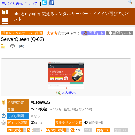
モバイル表示について
|
|
phpとmysql が使えるレンタルサーバー・ドメイン選びのポイ
ント
評価する
評価をみる
共有レンタルサーバー評価
(3) ふつう
ServerQueen (Q-02)
拡大表示
初期設定費
¥2,160
(税込)
月額
¥799
(税込)
～ 12ヵ月一括払い時(月払い:¥740)
お試し期間
× なし
マルチドメイン数
40
ディスク容量
30
(個利用可)
(GB)
PHP対応:
4
/
5
(
mod
)
MySQL対応:
4
/
5
(
10
)
SSH
共有SSL
独自SSL