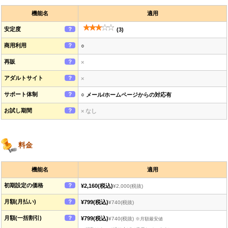
機能名
適用
安定度
？
(3)
商用利用
？
○
再販
？
×
アダルトサイト
？
×
サポート体制
？
○ メール/ホームページからの対応有
お試し期間
？
× なし
料金
機能名
適用
初期設定の価格
？
¥2,160
(税込)
¥2,000
(税抜)
月額(月払い)
？
¥799
(税込)
¥740
(税抜)
月額(一括割引)
？
¥799
(税込)
¥740
(税抜)
※月額最安値