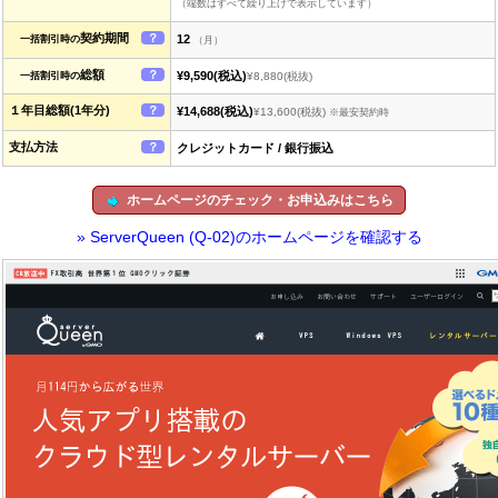
（端数はすべて繰り上げで表示しています）
契約期間
？
12
一括割引時の
（月）
総額
？
¥9,590
(税込)
一括割引時の
¥8,880
(税抜)
１年目総額(1年分)
？
¥14,688
(税込)
¥13,600
(税抜)
※最安契約時
支払方法
？
クレジットカード / 銀行振込
ホームページのチェック・お申込みはこちら
» ServerQueen (Q-02)のホームページを確認する