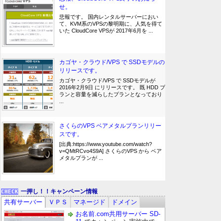
せ。
悲報です。 国内レンタルサーバーにおい
て、KVM系のVPSの黎明期に、人気を得て
いた CloudCore VPSが 2017年6月を ...
カゴヤ・クラウド/VPS で SSDモデルの
リリースです。
カゴヤ・クラウド/VPS で SSDモデルが
2016年2月9日 にリリースです。 既 HDD プ
ランと容量を減らしたプランとなっており
...
さくらのVPS ベアメタルプランリリー
スです。
[出典:https://www.youtube.com/watch?
v=QMtRCvo4S9A] さくらのVPS から ベア
メタルプランが ...
一押し！！キャンペーン情報
共有サーバー
ＶＰＳ
マネージド
ドメイン
お名前.com共用サーバー SD-