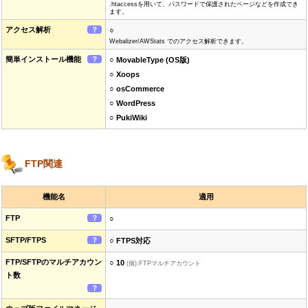
.htaccessを用いて、パスワードで保護されたページなどを作成でき
ます。
アクセス解析
？
○
Webalizer/AWStats でのアクセス解析できます。
簡単インストール機能
？
○ MovableType (OS版)
○ Xoops
○ osCommerce
○ WordPress
○ PukiWiki
FTP関連
機能名
適用
FTP
？
○
SFTP/FTPS
？
○ FTPS対応
FTP/SFTPのマルチアカウン
○ 10
(個):FTPマルチアカウント
ト数
？