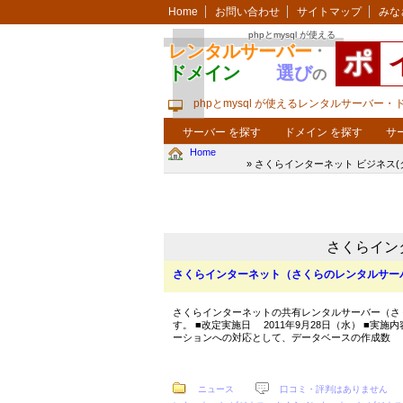
Home
お問い合わせ
サイトマップ
みな
phpとmysql が使える
レンタルサーバー
・
ポ
ドメイン
選び
の
phpとmysql が使えるレンタルサーバー
サーバー を探す
ドメイン を探す
サ
Home
» さくらインターネット ビジネス(
さくらインタ
さくらインターネット（さくらのレンタルサー
さくらインターネットの共有レンタルサーバー（さ
す。 ■改定実施日 2011年9月28日（水） ■
ーションへの対応として、データベースの作成数 を
ニュース
口コミ・評判はありません