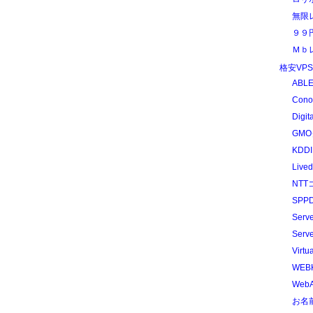
無限
９９
Ｍｂ
格安VP
ABLE
Cono
Digit
GMO
KDDI
Liv
NTT
SPPD
Serv
Serv
Virtu
WEB
WebA
お名前