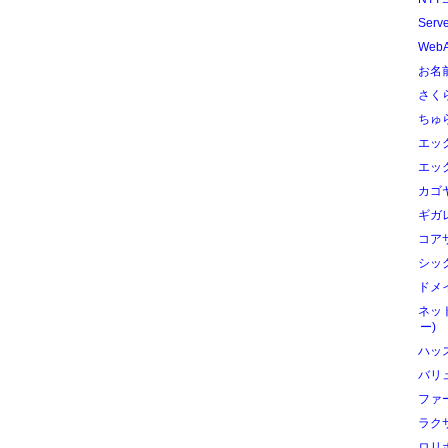
Serv
Web
お名前
さく
ちゅ
エック
エック
カゴ
ギガ
コアサ
シック
ドメイ
ネッ
ー)
ハッ
バリ
ファ
ラク
ロリ