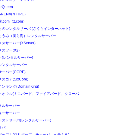
erQueen
ARENA(NTTPC)
.com（z.com）
らのレンタルサーバ (さくらインターネット)
らうみ（美ら海）レンタルサーバー
スサーバー(XServer)
スツー(X2)
ヤ(レンタルサーバー)
レンタルサーバー
ーバー(CORE)
スコア(SixCore)
ンキング(DomainKing)
トオウル(ミニバード、ファイアバード、クローバ
スルサーバー
ューサーバー
ーストサーバ(レンタルサーバー)
サバ
ポップ！(ロリポップ、チカッパ、ヘテムル)