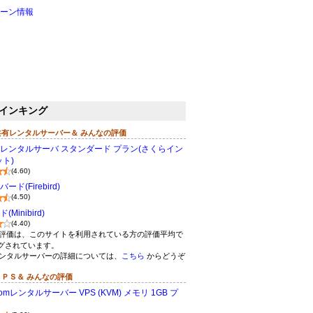
ーン情報
インキング
共有レンタルサーバー＆ みんなの評価
レンタルサーバ スタンダード プラン(さくらイン
ト)
(4.60)
ド(Firebird)
(4.50)
Minibird)
(4.40)
評価は、このサイトを利用されている方の評価平均で
グされています。
ンタルサーバーの詳細については、
こちら
からどうぞ
ＶＰＳ＆ みんなの評価
omレンタルサーバー VPS (KVM) メモリ 1GB プ