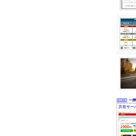
一押
共有サー