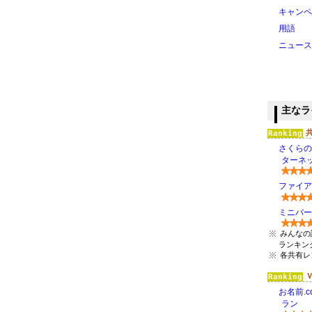
キャンペ
用語
ニュース
主なラ
さくらの
ターネッ
ファイアバー
ミニバード(
みんなの
ランキン
各共有レ
お名前.c
ラン