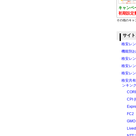
キャンペ
初期設定
その他のキャ
サイト
格安レン
機能別お
格安レン
格安レン
格安レン
格安共有
ンキング
CORE
CPI (
Expr
FC2
GM
Liv
NT