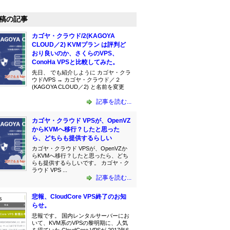
稿の記事
カゴヤ・クラウド/2(KAGOYA
CLOUD／2) KVMプラン は評判ど
おり良いのか、さくらのVPS、
ConoHa VPSと比較してみた。
先日、 でも紹介しように カゴヤ・クラ
ウド/VPS → カゴヤ・クラウド／２
(KAGOYA CLOUD／2) と名前を変更
記事を読む...
カゴヤ・クラウド VPSが、OpenVZ
からKVMへ移行？したと思った
ら、どちらも提供するらしい
カゴヤ・クラウド VPSが、OpenVZか
らKVMへ移行？したと思ったら、どち
らも提供するらしいです。 カゴヤ・ク
ラウド VPS ...
記事を読む...
悲報、CloudCore VPS終了のお知
らせ。
悲報です。 国内レンタルサーバーにお
いて、KVM系のVPSの黎明期に、人気