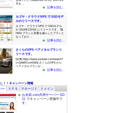
を得ていた CloudCore VPSが 2017年6
月を ...
記事を読む...
カゴヤ・クラウド/VPS で SSDモデ
ルのリリースです。
カゴヤ・クラウド/VPS で SSDモデル
が 2016年2月9日 にリリースです。 既
HDD プランと容量を減らしたプランと
なっており ...
記事を読む...
さくらのVPS ベアメタルプランリ
リースです。
[出典:https://www.youtube.com/watch?
v=QMtRCvo4S9A] さくらのVPS から
ベアメタルプランが ...
記事を読む...
し！！キャンペーン情報
バー
ＶＰＳ
マネージド
ドメイン
お名前.com共用サーバー SD-
11
でキャンペーン実施中で
す。