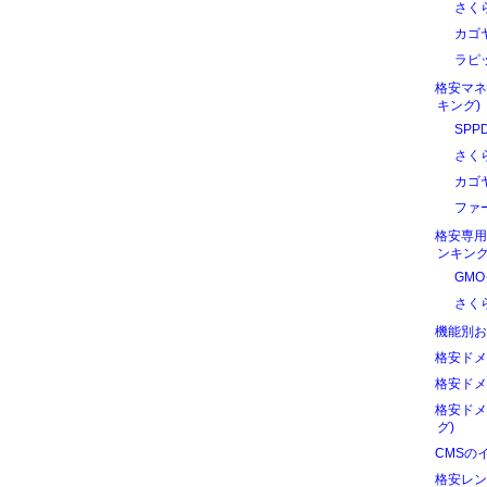
さく
カゴ
ラピ
格安マネ
キング)
SPP
さく
カゴ
ファ
格安専用
ンキング
GM
さく
機能別お
格安ドメ
格安ドメ
格安ドメ
グ)
CMSの
格安レン