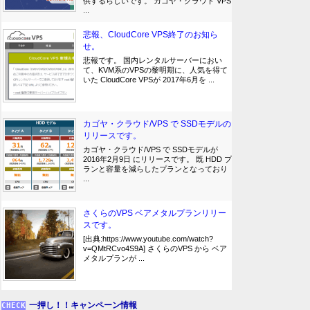
供するらしいです。 カゴヤ・クラウド VPS
...
悲報、CloudCore VPS終了のお知ら
せ。
悲報です。 国内レンタルサーバーにおい
て、KVM系のVPSの黎明期に、人気を得て
いた CloudCore VPSが 2017年6月を ...
カゴヤ・クラウド/VPS で SSDモデルの
リリースです。
カゴヤ・クラウド/VPS で SSDモデルが
2016年2月9日 にリリースです。 既 HDD プ
ランと容量を減らしたプランとなっており
...
さくらのVPS ベアメタルプランリリー
スです。
[出典:https://www.youtube.com/watch?
v=QMtRCvo4S9A] さくらのVPS から ベア
メタルプランが ...
一押し！！キャンペーン情報