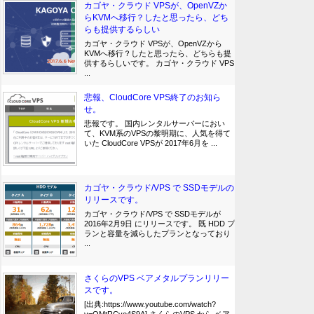
カゴヤ・クラウド VPSが、OpenVZか
らKVMへ移行？したと思ったら、どち
らも提供するらしい
カゴヤ・クラウド VPSが、OpenVZから
KVMへ移行？したと思ったら、どちらも提
供するらしいです。 カゴヤ・クラウド VPS
...
悲報、CloudCore VPS終了のお知ら
せ。
悲報です。 国内レンタルサーバーにおい
て、KVM系のVPSの黎明期に、人気を得て
いた CloudCore VPSが 2017年6月を ...
カゴヤ・クラウド/VPS で SSDモデルの
リリースです。
カゴヤ・クラウド/VPS で SSDモデルが
2016年2月9日 にリリースです。 既 HDD プ
ランと容量を減らしたプランとなっており
...
さくらのVPS ベアメタルプランリリー
スです。
[出典:https://www.youtube.com/watch?