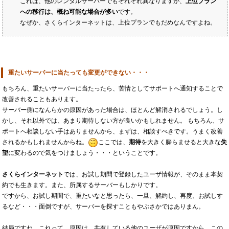
これは、他のレンタルサーバーでもそれぞれ異なりますが、
上位プラン
への移行は、概ね可能な場合が多い
です。
なぜか、さくらインターネットは、上位プランでもだめなんですよね。
重たいサーバーに当たっても変更ができない・・・
もちろん、重たいサーバーに当たったら、苦情としてサポートへ通知することで
改善されることもあります。
サーバー側になんらかの原因があった場合は、ほとんど解消されるでしょう。し
かし、それ以外では、あまり期待しない方が良いかもしれません。 もちろん、サ
ポートへ相談しない手はありませんから、まずは、相談すべきです。うまく改善
されるかもしれませんからね。
ここでは、
期待
を大きく膨らませると大きな
失
望
に変わるので気をつけましょう・・・ということです。
さくらインターネット
では、お試し期間で登録したユーザ情報が、そのまま本契
約でも生きます。また、所属するサーバーもしかりです。
ですから、お試し期間で、重たいなと思ったら、一旦、解約し、再度、お試しす
るなど・・・面倒ですが、サーバーを探すこともやぶさかではありまん。
結局ですね、これって、原因は、共有している他のユーザが原因ですから、この