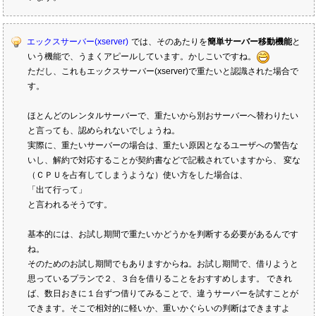
エックスサーバー(xserver)
では、そのあたりを
簡単サーバー移動機能
と
いう機能で、うまくアピールしています。かしこいですね。
ただし、これもエックスサーバー(xserver)で重たいと認識された場合で
す。
ほとんどのレンタルサーバーで、重たいから別おサーバーへ替わりたい
と言っても、認められないでしょうね。
実際に、重たいサーバーの場合は、重たい原因となるユーザへの警告な
いし、解約で対応することが契約書などで記載されていますから、 変な
（ＣＰＵを占有してしまうような）使い方をした場合は、
「出て行って」
と言われるそうです。
基本的には、お試し期間で重たいかどうかを判断する必要があるんです
ね。
そのためのお試し期間でもありますからね。お試し期間で、借りようと
思っているプランで２、３台を借りることをおすすめします。 できれ
ば、数日おきに１台ずつ借りてみることで、違うサーバーを試すことが
できます。そこで相対的に軽いか、重いかぐらいの判断はできますよ