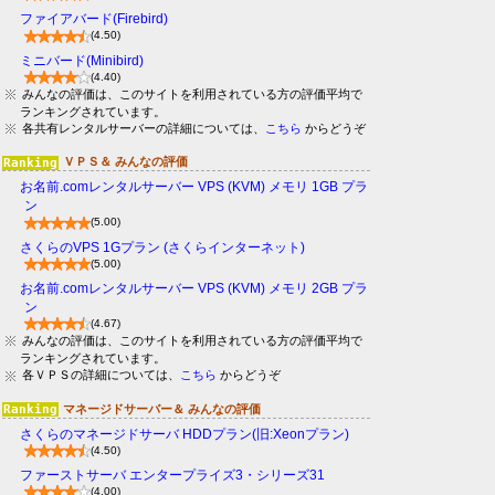
ファイアバード(Firebird)
(4.50)
ミニバード(Minibird)
(4.40)
みんなの評価は、このサイトを利用されている方の評価平均で
ランキングされています。
各共有レンタルサーバーの詳細については、
こちら
からどうぞ
ＶＰＳ＆ みんなの評価
お名前.comレンタルサーバー VPS (KVM) メモリ 1GB プラ
ン
(5.00)
さくらのVPS 1Gプラン (さくらインターネット)
(5.00)
お名前.comレンタルサーバー VPS (KVM) メモリ 2GB プラ
ン
(4.67)
みんなの評価は、このサイトを利用されている方の評価平均で
ランキングされています。
各ＶＰＳの詳細については、
こちら
からどうぞ
マネージドサーバー＆ みんなの評価
さくらのマネージドサーバ HDDプラン(旧:Xeonプラン)
(4.50)
ファーストサーバ エンタープライズ3・シリーズ31
(4.00)