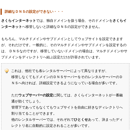
詳細なＤＮＳの設定ができない・・・
さくらインターネット
では、独自ドメインを扱う場合、そのドメインを
さくらイ
ンターネット
へ移管しないと詳細なＤＮＳの設定ができません。
もちろん、マルチドメインやサブドメインとしてウェブサイトを設定できます
が、それだけです。一般的に、そのマルチドメインやサブドメインを設定するの
は、 ＤＮＳなのですが、移管していないドメインの場合は、マルチドメインやサ
ブドメインをディレクトリへ結ぶ設定だけが許容されています。
これは、他社でも各レンタルサーバーによって異なりますが、
移管しなくてもドメインのＤＮＳサーバーをそのレンタルサーバーのＤ
ＮＳへ向ければ、詳細設定できるようになっている場合が多いです。
ただ
ウェブサーバーの設定
に関しては、さくらインターネットが一番融
通が効くでしょう。
管理下であってもなくてもウェブサイトを自由に好きなディレクトリへ
割り当てることができます。
他のレンタルサーバーでは、それぞれで
ひとくせ
あって、決まったディ
レクトリ名に自動的に設定されることが多いです。