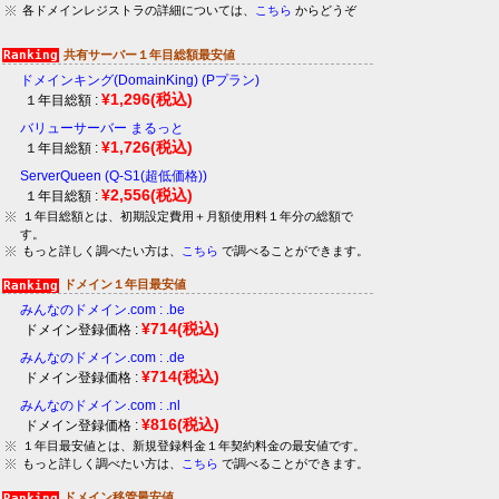
各ドメインレジストラの詳細については、
こちら
からどうぞ
共有サーバー１年目総額最安値
ドメインキング(DomainKing) (Pプラン)
¥1,296
(税込)
１年目総額 :
バリューサーバー まるっと
¥1,726
(税込)
１年目総額 :
ServerQueen (Q-S1(超低価格))
¥2,556
(税込)
１年目総額 :
１年目総額とは、初期設定費用＋月額使用料１年分の総額で
す。
もっと詳しく調べたい方は、
こちら
で調べることができます。
ドメイン１年目最安値
みんなのドメイン.com : .be
¥714
(税込)
ドメイン登録価格 :
みんなのドメイン.com : .de
¥714
(税込)
ドメイン登録価格 :
みんなのドメイン.com : .nl
¥816
(税込)
ドメイン登録価格 :
１年目最安値とは、新規登録料金１年契約料金の最安値です。
もっと詳しく調べたい方は、
こちら
で調べることができます。
ドメイン移管最安値