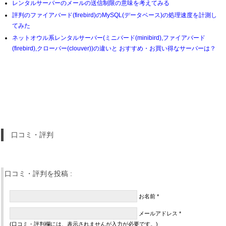
レンタルサーバーのメールの送信制限の意味を考えてみる
評判のファイアバード(firebird)のMySQL(データベース)の処理速度を計測し
てみた
ネットオウル系レンタルサーバー(ミニバード(minibird),ファイアバード
(firebird),クローバー(clouver))の違いと おすすめ・お買い得なサーバーは？
口コミ・評判
口コミ・評判を投稿 :
お名前 *
メールアドレス *
(口コミ・評判欄には、表示されませんが入力が必要です。)