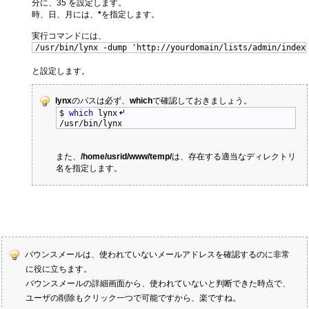
分に、35 を設定します。
時、日、月には、
*
を指定します。
実行コマンドには、
/usr/bin/lynx -dump 'http://yourdomain/lists/admin/index
と設定します。
lynx
のパスは必ず、
which
で確認しておきましょう。
$
which
lynx
/usr/bin/lynx
また、
/home/usrid/www/temp/
は、存在する適当なディレクトリ
名を指定します。
バウンスメールは、使われていないメールアドレスを確認するのに非常
に役に立ちます。
バウンスメールの詳細画面から、使われていないと判断できた時点で、
ユーザの削除もクリック一つで可能ですから、楽ですね。