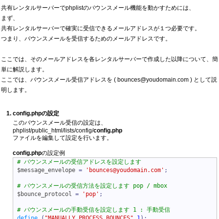
共有レンタルサーバーでphplistのバウンスメール機能を動かすためには、
まず、
共有レンタルサーバーで確実に受信できるメールアドレスが１つ必要です。
つまり、バウンスメールを受信するためのメールアドレスです。
ここでは、そのメールアドレスを各レンタルサーバーで作成した以降について、簡
単に解説します。
ここでは、バウンスメール受信アドレスを ( bounces@youdomain.com ) として説
明します。
config.php
の設定
このバウンスメール受信の設定は、
phplist/public_html/lists/config/
config.php
ファイルを編集して設定を行います。
config.php
の設定例
$message_envelope
=
'bounces@youdomain.com'
;
$bounce_protocol
=
'pop'
;
define
(
"MANUALLY_PROCESS_BOUNCES"
,
1
)
;