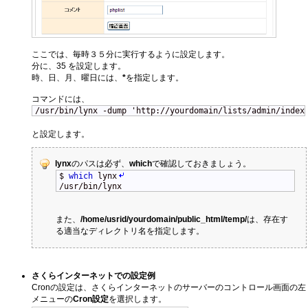
ここでは、毎時３５分に実行するように設定します。
分に、35 を設定します。
時、日、月、曜日には、
*
を指定します。
コマンドには、
/usr/bin/lynx -dump 'http://yourdomain/lists/admin/index
と設定します。
lynx
のパスは必ず、
which
で確認しておきましょう。
$
which
lynx
/usr/bin/lynx
また、
/home/usrid/yourdomain/public_html/temp/
は、存在す
る適当なディレクトリ名を指定します。
さくらインターネットでの設定例
Cronの設定は、さくらインターネットのサーバーのコントロール画面の左
メニューの
Cron設定
を選択します。