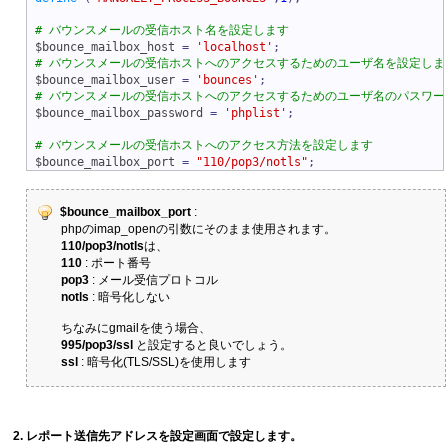
$bounce_mailbox_host
=
'localhost'
;
$bounce_mailbox_user
=
'bounces'
;
$bounce_mailbox_password
=
'phplist'
;
$bounce_mailbox_port
=
"110/pop3/notls"
;
$bounce_mailbox_port
:
phpのimap_openの引数にそのまま使用されます。
110/pop3/notls
は、
110
: ポート番号
pop3
: メール受信プロトコル
notls
: 暗号化しない
ちなみにgmailを使う場合、
995/pop3/ssl
と設定すると良いでしょう。
ssl
: 暗号化(TLS/SSL)を使用します
レポート送信先アドレスを設定画面で設定します。