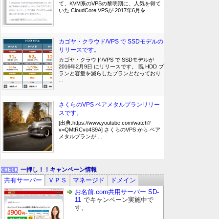
て、KVM系のVPSの黎明期に、人気を得て
いた CloudCore VPSが 2017年6月を ...
カゴヤ・クラウド/VPS で SSDモデルの
リリースです。
カゴヤ・クラウド/VPS で SSDモデルが
2016年2月9日 にリリースです。 既 HDD プ
ランと容量を減らしたプランとなっており
...
さくらのVPS ベアメタルプランリリー
スです。
[出典:https://www.youtube.com/watch?
v=QMtRCvo4S9A] さくらのVPS から ベア
メタルプランが ...
一押し！！キャンペーン情報
共有サーバー
ＶＰＳ
マネージド
ドメイン
お名前.com共用サーバー SD-
11
でキャンペーン実施中で
す。