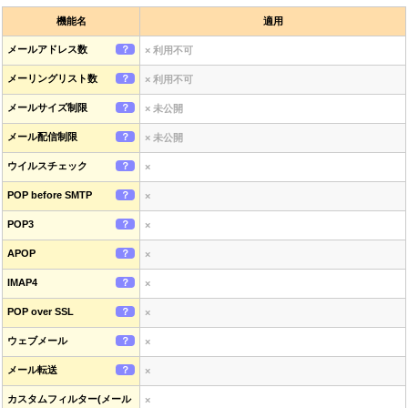
機能名
適用
メールアドレス数
？
× 利用不可
メーリングリスト数
？
× 利用不可
メールサイズ制限
？
× 未公開
メール配信制限
？
× 未公開
ウイルスチェック
？
×
POP before SMTP
？
×
POP3
？
×
APOP
？
×
IMAP4
？
×
POP over SSL
？
×
ウェブメール
？
×
メール転送
？
×
カスタムフィルター(メール
×