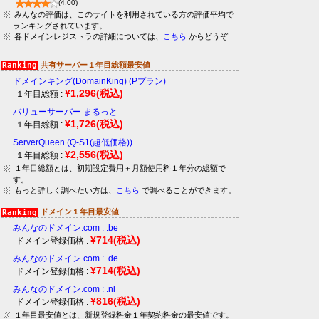
(4.00)
みんなの評価は、このサイトを利用されている方の評価平均で
ランキングされています。
各ドメインレジストラの詳細については、
こちら
からどうぞ
共有サーバー１年目総額最安値
ドメインキング(DomainKing) (Pプラン)
¥1,296
(税込)
１年目総額 :
バリューサーバー まるっと
¥1,726
(税込)
１年目総額 :
ServerQueen (Q-S1(超低価格))
¥2,556
(税込)
１年目総額 :
１年目総額とは、初期設定費用＋月額使用料１年分の総額で
す。
もっと詳しく調べたい方は、
こちら
で調べることができます。
ドメイン１年目最安値
みんなのドメイン.com : .be
¥714
(税込)
ドメイン登録価格 :
みんなのドメイン.com : .de
¥714
(税込)
ドメイン登録価格 :
みんなのドメイン.com : .nl
¥816
(税込)
ドメイン登録価格 :
１年目最安値とは、新規登録料金１年契約料金の最安値です。