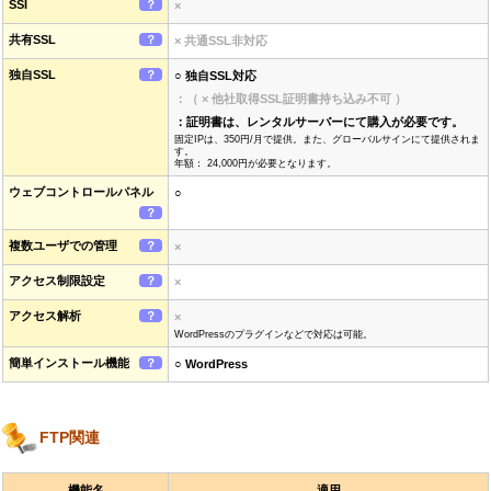
SSI
？
×
共有SSL
？
× 共通SSL非対応
独自SSL
？
○ 独自SSL対応
：（ × 他社取得SSL証明書持ち込み不可 ）
：証明書は、レンタルサーバーにて購入が必要です。
固定IPは、350円/月で提供。また、グローバルサインにて提供されま
す。
年額： 24,000円が必要となります。
ウェブコントロールパネル
○
？
複数ユーザでの管理
？
×
アクセス制限設定
？
×
アクセス解析
？
×
WordPressのプラグインなどで対応は可能。
簡単インストール機能
？
○ WordPress
FTP関連
機能名
適用