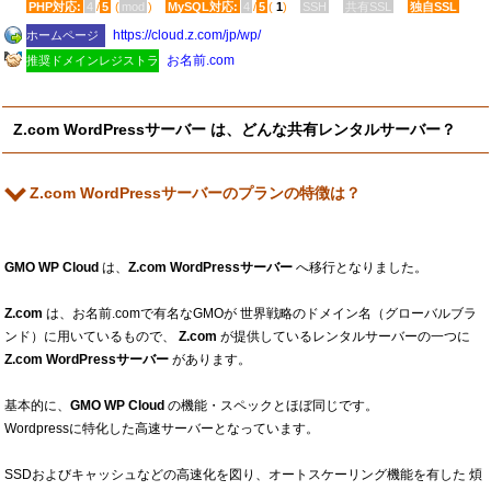
PHP対応:
4
/
5
(
mod
)
MySQL対応:
4
/
5
(
1
)
SSH
共有SSL
独自SSL
https:​/​/cloud.z.com​/jp​/wp​/
ホームページ
お名前.com
推奨ドメインレジストラ
Z.com WordPressサーバー は、どんな共有レンタルサーバー？
Z.com WordPressサーバーのプランの特徴は？
GMO WP Cloud
は、
Z.com WordPressサーバー
へ移行となりました。
Z.com
は、お名前.comで有名なGMOが 世界戦略のドメイン名（グローバルブラ
ンド）に用いているもので、
Z.com
が提供しているレンタルサーバーの一つに
Z.com WordPressサーバー
があります。
基本的に、
GMO WP Cloud
の機能・スペックとほぼ同じです。
Wordpressに特化した高速サーバーとなっています。
SSDおよびキャッシュなどの高速化を図り、オートスケーリング機能を有した 煩