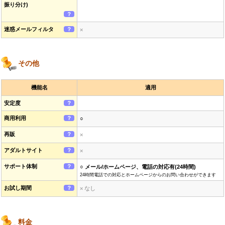
振り分け)
？
迷惑メールフィルタ
？
×
その他
機能名
適用
安定度
？
商用利用
？
○
再販
？
×
アダルトサイト
？
×
サポート体制
？
○ メール/ホームページ、電話の対応有(24時間)
24時間電話での対応とホームページからのお問い合わせができます
お試し期間
？
× なし
料金