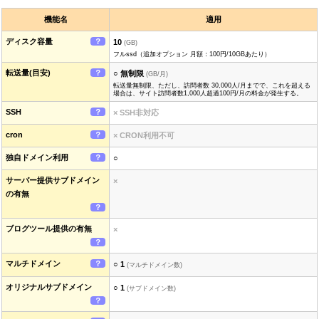
機能名
適用
ディスク容量
？
10
(GB)
フルssd（追加オプション 月額：100円/10GBあたり）
転送量(目安)
？
○ 無制限
(GB/月)
転送量無制限、ただし、訪問者数 30,000人/月までで、これを超える
場合は、サイト訪問者数1,000人超過100円/月の料金が発生する。
SSH
？
× SSH非対応
cron
？
× CRON利用不可
独自ドメイン利用
？
○
サーバー提供サブドメイン
×
の有無
？
ブログツール提供の有無
×
？
マルチドメイン
？
○ 1
(マルチドメイン数)
オリジナルサブドメイン
○ 1
(サブドメイン数)
？