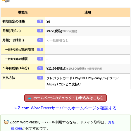
機能名
適用
初期設定の価格
？
¥0
月額(月払い)
？
¥972
(税込)
¥900
(税抜)
月額(一括割引)
？
×:一括割引なし
契約期間
？
-
一括割引時の
総額
？
-
一括割引時の
１年目総額(1年分)
？
¥11,664
(税込)
¥10,800
(税抜)
※最安契約時
支払方法
？
クレジットカード / PayPal / Pay-easy(ペイジー) /
Alipay / コンビニ支払い
ホームページのチェック・お申込みはこちら
» Z.com WordPressサーバーのホームページを確認する
Z.com WordPressサーバーを利用するなら、ドメイン取得は、
お名
前.com
がおすすめです。