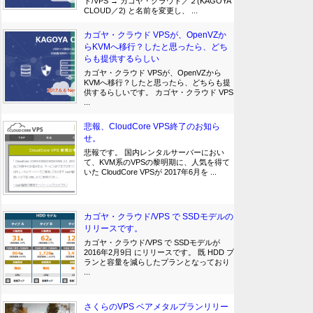
ド/VPS → カゴヤ・クラウド／２(KAGOYA
CLOUD／2) と名前を変更し、 ...
カゴヤ・クラウド VPSが、OpenVZか
らKVMへ移行？したと思ったら、どち
らも提供するらしい
カゴヤ・クラウド VPSが、OpenVZから
KVMへ移行？したと思ったら、どちらも提
供するらしいです。 カゴヤ・クラウド VPS
...
悲報、CloudCore VPS終了のお知ら
せ。
悲報です。 国内レンタルサーバーにおい
て、KVM系のVPSの黎明期に、人気を得て
いた CloudCore VPSが 2017年6月を ...
カゴヤ・クラウド/VPS で SSDモデルの
リリースです。
カゴヤ・クラウド/VPS で SSDモデルが
2016年2月9日 にリリースです。 既 HDD プ
ランと容量を減らしたプランとなっており
...
さくらのVPS ベアメタルプランリリー