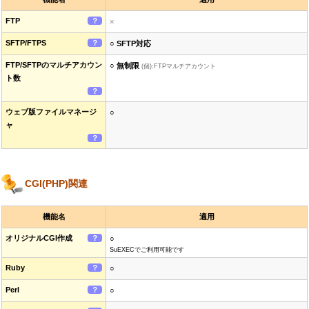
FTP
？
×
SFTP/FTPS
？
○ SFTP対応
FTP/SFTPのマルチアカウン
○ 無制限
(個):FTPマルチアカウント
ト数
？
ウェブ版ファイルマネージ
○
ャ
？
CGI(PHP)関連
機能名
適用
オリジナルCGI作成
？
○
SuEXECでご利用可能です
Ruby
？
○
Perl
？
○