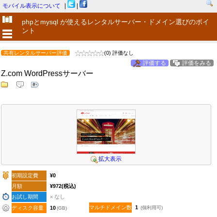
モバイル表示について
|
|
phpとmysql が使えるレンタルサーバー・ドメイン選びのポイ
ント
共有レンタルサーバー評価
(0) 評価なし
評価する
評価をみる
Z.com WordPressサーバー
拡大表示
初期設定費
¥0
月額
¥972
(税込)
お試し期間
× なし
マルチドメイン数
1
ディスク容量
10
(個利用可)
(GB)