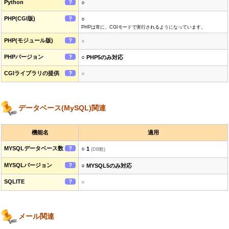
Python
？
○
PHP(CGI版)
？
○
PHPは常に、CGIモードで実行されるようになっています。
PHP(モジュール版)
？
×
PHPバージョン
？
○ PHP5のみ対応
CGIライブラリの提供
？
×
データベース(MySQL)関連
機能名
適用
MYSQLデータベース数
？
○ 1
(DB数)
MYSQLバージョン
？
○ MYSQL5のみ対応
SQLITE
？
×
メール関連