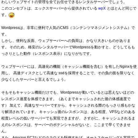
わしいウェブサイトの管理を全てお任せできるレンタルサーバーでしょう。
このコンセプトは、エックスサーバーから提供されている
wpX
とほとんど同じで
す。
Wordpressは、非常に便利で人気のCMS（コンテンツマネジメントシステム）で
す。
しかし、便利な反面、ウェブサーバーへの負荷は、かなり大きいものがありま
す。 そのため、格安のレンタルサーバーでWordpressを動かすと、どうしてもも
っさりとした動作（レスポンス表示）になりがちです。
ウェブサーバーには、高速化の機能（キャッシュ機能を含む）を有したNginxを使
用し、 高速ディスクとして高速な ssdを採用することで、その負の面を限りなく
少なくしたサーバーと言えるでしょう。
そもそもキャッシュ機能だけでも、Wordpressが動いているとは思えないほどの
レスポンス速度を体感できます。（あくまでキャッシュされた後の体感速度で
す） 加えて、高速なサーバーですから、キャッシュされる際のもっさり感もかな
り解消されています。 キャッシュ後のレスポンスは、ある程度、VPSなどのある
程度レベルの低いサーバーでも実現できますが、 さすがに、キャッシュされるま
えのレスポンスは、サーバーのポテンシャルがないと、ここまで早くできませ
ん。
また、Amazon EC2などのクラウドを駆使すれば、オートスケーリングも実現で