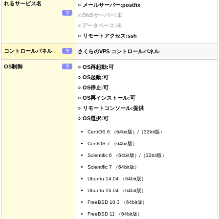
れるサービス名
○ メールサーバー:postfix
？
× DNSサーバー:未
× データベース:未
○ リモートアクセス:ssh
コントロールパネル
？
さくらのVPS コントロールパネル
OS制御
？
○ OS再起動:可
○ OS起動:可
○ OS停止:可
○ OS再インストール:可
○ リモートコンソール:提供
○ OS選択:可
CentOS 6 （64bit版）/（32bit版）
CentOS 7 （64bit版）
Scientific 6 （64bit版）/（32bit版）
Scientific 7 （64bit版）
Ubuntu 14.04 （64bit版）
Ubuntu 16.04 （64bit版）
FreeBSD 10.3 （64bit版）
FreeBSD 11 （64bit版）