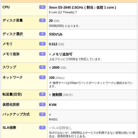
CPU
？
Xeon E5-2640 2.5GHz ( 割当 : 仮想 1 core )
6 core (12 Threads) ?
ディスク容量
？
20
(GB)
20GB(SSD) となります。
ディスク選択
？
SSDのみ
メモリ
？
0.512
(GB)
メモリ追加
？
○ メモリ追加可
上位プランにて32GBまで対応しています。
スワップ
？
○ 2000
(GB)
ネットワーク
？
100
(Mbps)
※ 物理サーバは1Gbpsでバックボーンネットワークに接続されてい
ます。
転送量(目安)
？
○ 無制限
(GB/月)
仮想化技術
？
KVM
バックアップ方式
？
○
RAID1
SLA保障
？
× SLA保障無し
SLAではないが、24時間以上サービスが利用できない状態が続いた場
合は、損害賠償を行うとある。