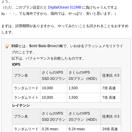
ょう。
（ただ、このプラン設定だと
DigitalOcean 512MB
に負けちゃうんですよ
ね・・・。でも海外ですから、国内では、やっぱり、安いと思います。）
まずは、試用期間がありますから、やってみたいことを試されることをおすすめ
します。
SSD
とは、
S
olid
S
tate
D
riveの略で、いわゆるフラッシュメモリドライ
ブのことです。
以下は、パフォーマンスを比較したものです。
IOPS
さくらのVPS
さくらのVPS
プラン名
従来比 ※3
SSD 2Gプラン
2Gプラン（HDD）
ランダムリード
10,000
1,500
7倍 高速
ランダムライト
10,000
1,500
7倍 高速
レイテンシ
さくらのVPS
さくらのVPS
プラン名
従来比 ※3
SSD 2Gプラン
2Gプラン（HDD）
ランダムリード
0.26 msec
6.24 msec
24倍 高速