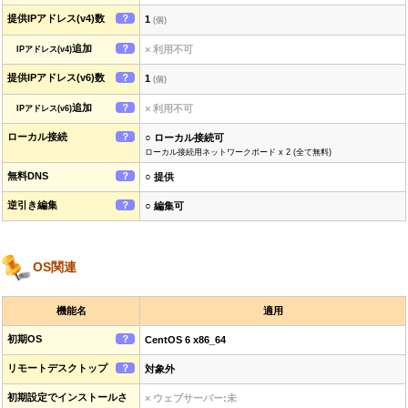
提供IPアドレス(v4)数
？
1
(個)
追加
？
× 利用不可
IPアドレス(v4)
提供IPアドレス(v6)数
？
1
(個)
追加
？
× 利用不可
IPアドレス(v6)
ローカル接続
？
○ ローカル接続可
ローカル接続用ネットワークボード x 2 (全て無料)
無料DNS
？
○ 提供
逆引き編集
？
○ 編集可
OS関連
機能名
適用
初期OS
？
CentOS 6 x86_64
リモートデスクトップ
？
対象外
初期設定でインストールさ
× ウェブサーバー:未