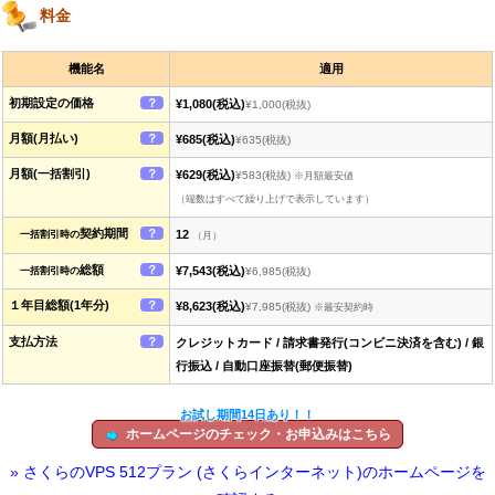
料金
機能名
適用
初期設定の価格
？
¥1,080
(税込)
¥1,000
(税抜)
月額(月払い)
？
¥685
(税込)
¥635
(税抜)
月額(一括割引)
？
¥629
(税込)
¥583
(税抜)
※月額最安値
（端数はすべて繰り上げで表示しています）
契約期間
？
12
一括割引時の
（月）
総額
？
¥7,543
(税込)
一括割引時の
¥6,985
(税抜)
１年目総額(1年分)
？
¥8,623
(税込)
¥7,985
(税抜)
※最安契約時
支払方法
？
クレジットカード / 請求書発行(コンビニ決済を含む) / 銀
行振込 / 自動口座振替(郵便振替)
お試し期間14日あり！！
ホームページのチェック・お申込みはこちら
» さくらのVPS 512プラン (さくらインターネット)のホームページを