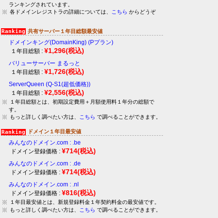
ランキングされています。
各ドメインレジストラの詳細については、
こちら
からどうぞ
共有サーバー１年目総額最安値
ドメインキング(DomainKing) (Pプラン)
¥1,296
(税込)
１年目総額 :
バリューサーバー まるっと
¥1,726
(税込)
１年目総額 :
ServerQueen (Q-S1(超低価格))
¥2,556
(税込)
１年目総額 :
１年目総額とは、初期設定費用＋月額使用料１年分の総額で
す。
もっと詳しく調べたい方は、
こちら
で調べることができます。
ドメイン１年目最安値
みんなのドメイン.com : .be
¥714
(税込)
ドメイン登録価格 :
みんなのドメイン.com : .de
¥714
(税込)
ドメイン登録価格 :
みんなのドメイン.com : .nl
¥816
(税込)
ドメイン登録価格 :
１年目最安値とは、新規登録料金１年契約料金の最安値です。
もっと詳しく調べたい方は、
こちら
で調べることができます。