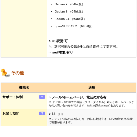
Debian 7 （64bit版）
Debian 8 （64bit版）
Fedora 24 （64bit版）
openSUSE42.2 （64bit版）
○ OS変更:可
選択可能なOS以外は自己責任にて変更可。
○ root権限:有り
その他
機能名
適用
サポート体制
？
○ メール/ホームページ、電話の対応有
平日10:00～18:00での電話（フリーダイヤル）対応とホームページか
らのお問い合わせができます。twitter(Sakuravps)もあります。
お試し期間
？
○ 14
（日）
クレジット決済のみお試し可。お試し期間中は、OP25B設定,転送量
に制限があります。