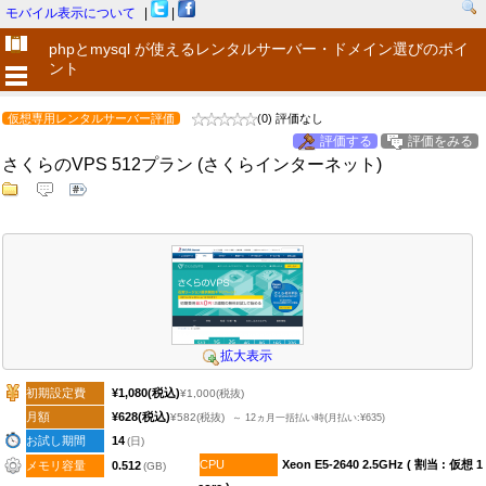
モバイル表示について
|
|
phpとmysql が使えるレンタルサーバー・ドメイン選びのポイ
ント
仮想専用レンタルサーバー評価
(0) 評価なし
評価する
評価をみる
さくらのVPS 512プラン (さくらインターネット)
拡大表示
初期設定費
¥1,080
(税込)
¥1,000
(税抜)
月額
¥628
(税込)
¥582
(税抜)
～ 12ヵ月一括払い時(月払い:¥635)
お試し期間
14
(日)
CPU
Xeon E5-2640 2.5GHz ( 割当 : 仮想 1
メモリ容量
0.512
(GB)