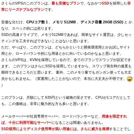
さくらのVPSのこのプランは、
最も安価なプラン
で、なおかつ
SSD
を採用した
非
常にリーズナブルなプラン
です。
安価な分だけ、
CPUコア数 1
、
メモリ 512MB
、
ディスク容量 20GB (SSD)
と か
なり、スペック的には劣ります。
SSDの高速ドライブで、メモリ512MBであれば、簡単なサイト運営は、少しセッ
ティングを工夫すればできないことはないと思います。
ただ、やっぱり、このプランは、どちらかというと開発環境用とかお試しサイト
用とか、ロードバランサ的にな用途とかに向いているのかなぁと思います。
さくらのVPSは、KVMを採用しているので、全てのプランでスワップが設定でき
ます。 このプランはさらにSSDを採用していますから、スワップ発生時の速度も
期待できるところだと思います。 案外、このメモリ量でもガンガン使っても大丈
夫かもしれません。（実運用したことがないので、本当に大丈夫か不明です。
）
このプランは、月額にして 635円という破格の安さです。 CPUが1コアだとして
も、この価格は、非常に魅力的な方も多いと思います。
メールサーバーや社員専用サーバー、ロードバランサーなど、
用途を限定すれ
ば、十分に利用可能なサーバー
になることは間違いありません。
SSD採用によりディスク使用率が高い用途には、さらに威力を発揮
することでし