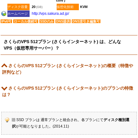
core )
ディスク容量
20
仮想化技術
KVM
(GB)
http:​/​/vps.sakura.ad.jp​/
ホームページ
IPv6可
ローカル接続可
SSDのみ
DNS提供
DNS逆引き編集可
さくらのVPS 512プラン (さくらインターネット) は、どんな
VPS（仮想専用サーバー）？
さくらのVPS 512プラン (さくらインターネット)の概要（特徴や
評判など）
さくらのVPS 512プラン (さくらインターネット)のプランの特徴
は？
旧 SSD プランは 通常プランと統合され、各プランにて
ディスク種別選
択
が可能となりました。(2014.11)