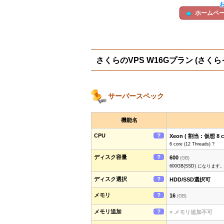
ホームペ
さくらのVPS W16Gプラン (さ
サーバースペック
機能名
CPU
？
Xeon ( 割当 : 仮想 8 c
6 core (12 Threads) ?
ディスク容量
？
600
(GB)
600GB(SSD) になります
ディスク選択
？
HDD/SSD選択可
メモリ
？
16
(GB)
メモリ追加
？
× メモリ追加不可