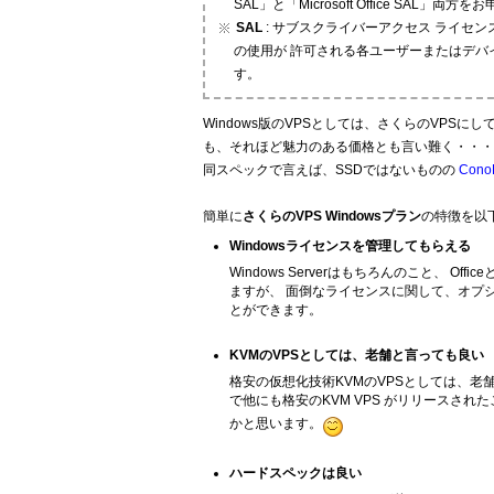
SAL」と「Microsoft Office SAL」両
SAL
: サブスクライバーアクセス ライセン
の使用が 許可される各ユーザーまたはデバ
す。
Windows版のVPSとしては、さくらのVPS
も、それほど魅力のある価格とも言い難く・・・
同スペックで言えば、SSDではないものの
Cono
簡単に
さくらのVPS Windowsプラン
の特徴を以
Windowsライセンスを管理してもらえる
Windows Serverはもちろんのこと、 O
ますが、 面倒なライセンスに関して、オプ
とができます。
KVMのVPSとしては、老舗と言っても良い
格安の仮想化技術KVMのVPSとしては、老
で他にも格安のKVM VPS がリリースさ
かと思います。
ハードスペックは良い