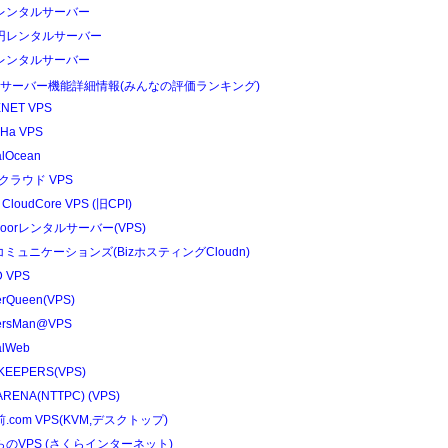
レンタルサーバー
円レンタルサーバー
レンタルサーバー
Sサーバー機能詳細情報(みんなの評価ランキング)
NET VPS
Ha VPS
alOcean
クラウド VPS
 CloudCore VPS (旧CPI)
edoorレンタルサーバー(VPS)
コミュニケーションズ(BizホスティングCloudn)
 VPS
erQueen(VPS)
ersMan@VPS
alWeb
KEEPERS(VPS)
RENA(NTTPC) (VPS)
.com VPS(KVM,デスクトップ)
らのVPS (さくらインターネット)