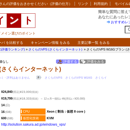
さんの評価をおきかせください（評価の仕方）
リンク
利用規約
モバイル
簡単な質問に答え
あなたにあったレ
イ
ン
ト
おすすめレ
・ドメイン選びのポイント
ーバ を比較する
キャンペーン情報 をみる
主要記事一覧 をみる
の評価ランキング)
»
さくらのVPS (さくらインターネット)
» さくらのVPS W16Gプラン 
評価する
評価をみる
評価なし
 (さくらインターネット)
コミ・評判はありません
さくらのVPS
さくらのVPS W16G
さくらイ
¥24,840
(税込)
¥23,000
(税抜)
¥19,799
(税込)
¥18,333
(税抜)
～ 12ヵ月一括払い時(月払い:¥20,000)
14
(日)
CPU
Xeon ( 割当 : 仮想 8 core )
16
(GB)
600
仮想化技術
KVM
(GB)
http:​/​/solution.sakura.ad.jp​/windows_vps​/