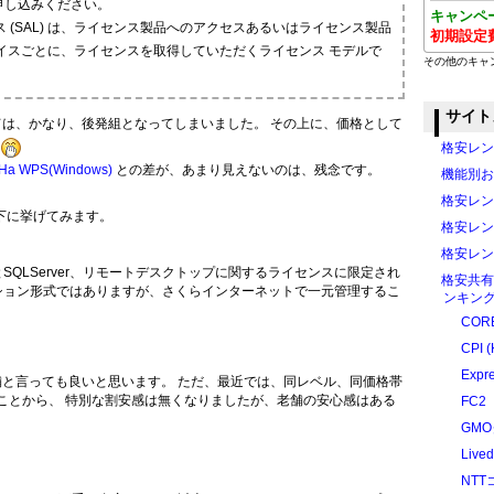
方をお申し込みください。
キャンペ
ス (SAL) は、ライセンス製品へのアクセスあるいはライセンス製品
初期設定
イスごとに、ライセンスを取得していただくライセンス モデルで
その他のキャ
サイト
にしては、かなり、後発組となってしまいました。 その上に、価格として
格安レン
Ha WPS(Windows)
との差が、あまり見えないのは、残念です。
機能別お
格安レン
下に挙げてみます。
格安レン
格安レン
fficeとSQLServer、リモートデスクトップに関するライセンスに限定され
格安共有
ション形式ではありますが、さくらインターネットで一元管理するこ
ンキング
CORE
CPI (
Expr
舗と言っても良いと思います。 ただ、最近では、同レベル、同価格帯
れたことから、 特別な割安感は無くなりましたが、老舗の安心感はある
FC2
GM
Liv
NT