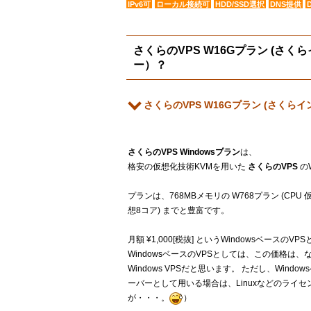
IPv6可
ローカル接続可
HDD/SSD選択
DNS提供
さくらのVPS W16Gプラン (さ
ー）？
さくらのVPS W16Gプラン (さく
さくらのVPS Windowsプラン
は、
格安の仮想化技術KVMを用いた
さくらのVPS
の
プランは、768MBメモリの W768プラン (CPU 仮想1
想8コア) までと豊富です。
月額 ¥1,000[税抜] というWindowsベー
WindowsベースのVPSとしては、この価格
Windows VPSだと思います。 ただし、Wi
ーバーとして用いる場合は、Linuxなどのライ
が・・・。
）