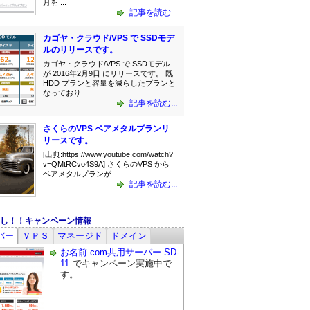
月を ...
記事を読む...
カゴヤ・クラウド/VPS で SSDモデ
ルのリリースです。
カゴヤ・クラウド/VPS で SSDモデル
が 2016年2月9日 にリリースです。 既
HDD プランと容量を減らしたプランと
なっており ...
記事を読む...
さくらのVPS ベアメタルプランリ
リースです。
[出典:https://www.youtube.com/watch?
v=QMtRCvo4S9A] さくらのVPS から
ベアメタルプランが ...
記事を読む...
し！！キャンペーン情報
バー
ＶＰＳ
マネージド
ドメイン
お名前.com共用サーバー SD-
11
でキャンペーン実施中で
す。