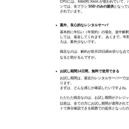
CPUには、Intel(R) Xeon が使われ
ンでは、全プラン
SSD のみの提供
となって
されています。
案外、良心的なレンタルサーバ
基本的に年払い（年契約）の場合、途中解釈
しては、返金してくれます。 あくまで、年
ろは、案外少ないです。
残念なのは、解約が前月20日締め切りな点
なると助かるんですが。
お試し期間14日間、無料で使用できる
お試し期間は、最近のレンタルサーバーでは
ります。
まずは、どんな感じか確認したいですよね。
ただただ残念なのは、お試し期間がクレジッ
以前は、全ての方にお試し期間が適用されて
トで身分確認できる範囲での提供となったの