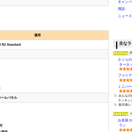
キャンペ
用語
ニュース
適用
主なラ
2 R2 Standard
さくらの
ターネッ
ファイアバー
ミニバード(
未
みんなの
ロールパネル
ランキン
各共有レ
お名前.c
ラン
可
:提供