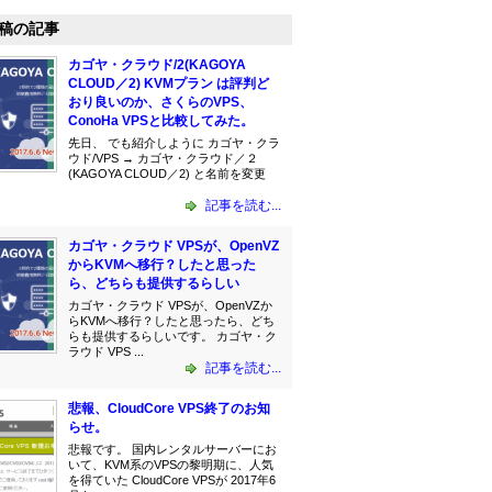
稿の記事
カゴヤ・クラウド/2(KAGOYA
CLOUD／2) KVMプラン は評判ど
おり良いのか、さくらのVPS、
ConoHa VPSと比較してみた。
先日、 でも紹介しように カゴヤ・クラ
ウド/VPS → カゴヤ・クラウド／２
(KAGOYA CLOUD／2) と名前を変更
記事を読む...
カゴヤ・クラウド VPSが、OpenVZ
からKVMへ移行？したと思った
ら、どちらも提供するらしい
カゴヤ・クラウド VPSが、OpenVZか
らKVMへ移行？したと思ったら、どち
らも提供するらしいです。 カゴヤ・ク
ラウド VPS ...
記事を読む...
悲報、CloudCore VPS終了のお知
らせ。
悲報です。 国内レンタルサーバーにお
いて、KVM系のVPSの黎明期に、人気
を得ていた CloudCore VPSが 2017年6