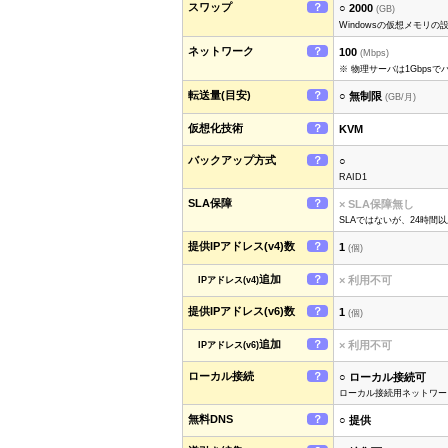
スワップ
？
○ 2000
(GB)
Windowsの仮想メモリ
ネットワーク
？
100
(Mbps)
※ 物理サーバは1Gbps
転送量(目安)
？
○ 無制限
(GB/月)
仮想化技術
？
KVM
バックアップ方式
？
○
RAID1
SLA保障
？
× SLA保障無し
SLAではないが、24時
提供IPアドレス(v4)数
？
1
(個)
追加
？
× 利用不可
IPアドレス(v4)
提供IPアドレス(v6)数
？
1
(個)
追加
？
× 利用不可
IPアドレス(v6)
ローカル接続
？
○ ローカル接続可
ローカル接続用ネットワークボ
無料DNS
？
○ 提供