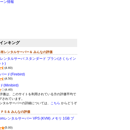
ーン情報
インキング
共有レンタルサーバー＆ みんなの評価
レンタルサーバ スタンダード プラン(さくらイン
ト)
(4.60)
ド(Firebird)
(4.50)
Minibird)
(4.40)
評価は、このサイトを利用されている方の評価平均で
グされています。
ンタルサーバーの詳細については、
こちら
からどうぞ
ＶＰＳ＆ みんなの評価
omレンタルサーバー VPS (KVM) メモリ 1GB プ
(5.00)