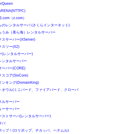
erQueen
ARENA(NTTPC)
.com（z.com）
らのレンタルサーバ (さくらインターネット)
らうみ（美ら海）レンタルサーバー
スサーバー(XServer)
スツー(X2)
ヤ(レンタルサーバー)
レンタルサーバー
ーバー(CORE)
スコア(SixCore)
ンキング(DomainKing)
トオウル(ミニバード、ファイアバード、クローバ
スルサーバー
ューサーバー
ーストサーバ(レンタルサーバー)
サバ
ポップ！(ロリポップ、チカッパ、ヘテムル)