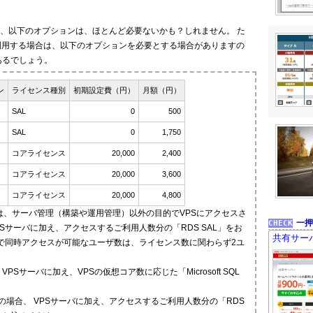
、以下のオプションは、ほとんど必要ないかも？しれません。 た
て利用する場合は、以下のオプションを必要とする場合がありますの
あるでしょう。
ン
ライセンス種別
初期設定費（円）
月額（円）
SAL
0
500
SAL
0
1,750
コアライセンス
20,000
2,400
コアライセンス
20,000
3,600
コアライセンス
20,000
4,800
は、サーバ管理（構築や運用管理）以外の目的でVPSにアクセスさ
一押
Sサーバに加え、アクセスするご利用人数分の「RDS SAL」をお
共有サー
で同時アクセスが可能なユーザ数は、ライセンス数に関わらず2ユ
、 VPSサーバに加え、VPSの仮想コア数に応じた「Microsoft SQL
iceをご利用の場合、 VPSサーバに加え、アクセスするご利用人数分の「RDS