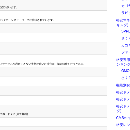
カゴ
の設定に従います。
ラピ
格安マネ
でバックボーンネットワークに接続されています。
キング)
SPP
さく
カゴ
ファ
格安専用
間以上サービスが利用できない状態が続いた場合は、損害賠償を行うとある。
ンキング
GM
さく
機能別お
格安ドメ
格安ドメ
格安ドメ
グ)
ード x 2 (全て無料)
CMSの
格安レン