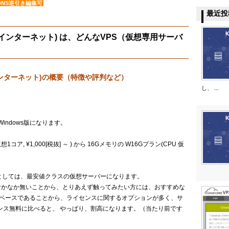
DNS逆引き編集可
最近投
くらインターネット) は、どんなVPS（仮想専用サーバ
らインターネット)の概要（特徴や評判など）
し、 ...
Windows版になります。
コア, ¥1,000[税抜] ～ ) から 16Gメモリの W16Gプラン(CPU 仮
スのVPSとしては、最安値クラスの仮想サーバーになります。
は、なかなか無いことから、とりあえず触ってみたい方には、おすすめな
ndowsベースであることから、ライセンスに関するオプションが多く、サ
センス無料に比べると、 やっぱり、割高になります。（当たり前です