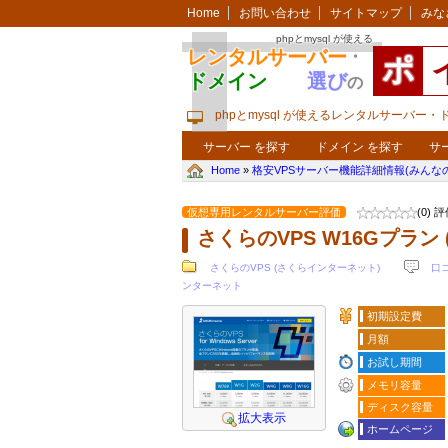
Home
お問い合わせ
サイトマップ
みな
phpとmysql が使える
レンタルサーバー
・
ポ
ドメイン
選び
の
phpとmysql が使えるレンタルサーバー
サーバー を探す
ドメイン を探す
サ
Home
»
格安VPSサーバー機能詳細情報(みんな
仮想専用レンタルサーバー評価
(0) 
さくらのVPS W16Gプラン
さくらのVPS (さくらインターネット)
口
ンターネット
初期設定費
月額
お試し期間
メモリ容量
ディスク容量
拡大表示
ホームページ