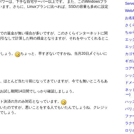
ていて、パワーは、下手な自宅サーバー以上です。 また、このWindowsプラ
Serv
います。さらに、Linuxプランに比べれば、SSDの容量も多めに設定
Web
お名前
さく
ちゅ
での返金が無い場合が多いですが、このさくらインターネットに関
割引なしで計算した時の残金となりますが、それをやってくれるとこ
エック
エック
でしょう。
ちょっと、早すぎないですかね。当月20日〆ぐらいに
カゴ
ギガ
コアサ
シック
、ほとんど当たり前になってきていますが、今でも無いところもあ
ドメイ
ネッ
お試し期間14日間でしっかり確認しましょう。
ー)
ト決済の方のみ対応となっています。
ハッ
いたのですが、悪いことをする人でもいたんでしょうね、クレジッ
バリ
でしょう。
ファ
ラク
ロリ