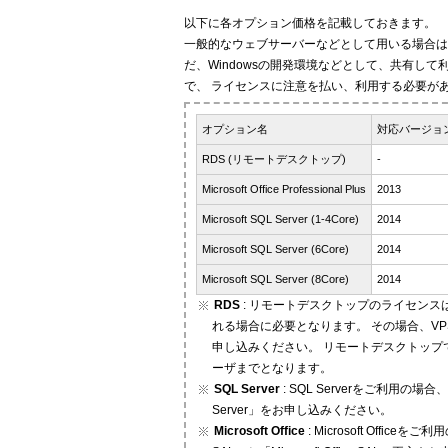
以下に各オプション価格を記載しておきます。
一般的なウェブサーバーなどとして用いる場合は
だ、Windowsの開発環境などとして、共有し
で、 ライセンスに注意を払い、利用する必要が
オプション名
対応バージョ
RDS (リモートデスクトップ)
-
Microsoft Office Professional Plus
2013
Microsoft SQL Server (1-4Core)
2014
Microsoft SQL Server (6Core)
2014
Microsoft SQL Server (8Core)
2014
RDS
: リモートデスクトップのライセンス
れる場合に必要となります。 その場合、VP
申し込みください。 リモートデスクトップ
ーザまでとなります。
SQL Server
: SQL Serverをご利用の場合
Server」をお申し込みください。
Microsoft Office
: Microsoft Off