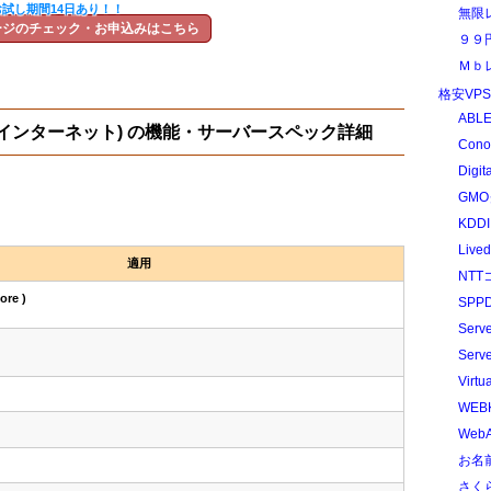
お試し期間14日あり！！
無限
ージのチェック・お申込みはこちら
９９
Ｍｂ
格安VP
ABLE
くらインターネット) の機能・サーバースペック詳細
Cono
Digit
GMO
KDDI
Liv
適用
NTT
ore )
SPPD
Serv
Serv
。
Virtu
WEB
WebA
お名前
さく