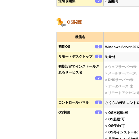
逆引き編集
？
○ 編集可
OS関連
機能名
初期OS
？
Windows Server 201
リモートデスクトップ
？
対象外
初期設定でインストールさ
× ウェブサーバー:未
れるサービス名
× メールサーバー:未
？
× DNSサーバー:未
× データベース:未
× リモートアクセス:
コントロールパネル
？
さくらのVPS コント
OS制御
？
○ OS再起動:可
○ OS起動:可
○ OS停止:可
○ OS再インストール:
○ リモートコンソール