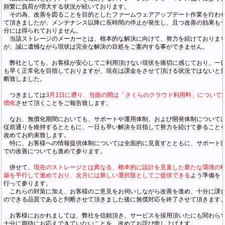
頻繁に負荷が増大する状況が続いております。

　その為、改善を図ることを目的としたファームウェアアップデート作業を行わせ
て頂きましたが、メンテナンス以降に長時間の停止が発生し、且つ改善の効果も十
分には得られておりません。

　当該ストレージのメーカーとは、根本的な解決に向けて、努力を続けております
が、誠に遺憾ながら現状は完全な解決の目処をご案内する事ができません。

　弊社としても、お客様が安心してご利用頂けない現状を痛切に感じており、一日
も早く正常化を目指しておりますが、現在は課金をさせて頂ける状況ではないと判
断致しました。

　つきましては
3月1日に遡り、当面の間は「さくらのクラウド利用料」について無
償化
させて頂くことをご報告致します。

　なお、無償化期間においても、サポートや運用体制、および開発体制については
従前通りを維持するとともに、一日も早い解決を目指して努力を続けて参ることを
改めてお約束致します。

　特に、お客様への情報提供体制については全面的に見直すとともに、サポート面
での改善についても進めて参ります。

　併せて、
現在のストレージとは異なる、根本的に設計を見直した新たな環境の構
築を平行して進めており、次月には新しい選択肢としてご提供できる
よう準備を

行って参ります。

　これらの対策に加え、お客様のご意見をお伺いしながら改善を進め、十分に課金
のできる品質であると判断させて頂きました後に無償対応を終了させて頂きます。
　お客様におかれましては、弊社を信頼頂き、サービスを採用頂いたにも関わらず
十分に期待にお応えできていないことを、改めてお詫び申し上げます。