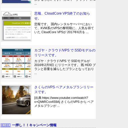
...
悲報、CloudCore VPS終了のお知ら
せ。
悲報です。 国内レンタルサーバーにおい
て、KVM系のVPSの黎明期に、人気を得て
いた CloudCore VPSが 2017年6月を ...
カゴヤ・クラウド/VPS で SSDモデルの
リリースです。
カゴヤ・クラウド/VPS で SSDモデルが
2016年2月9日 にリリースです。 既 HDD プ
ランと容量を減らしたプランとなっており
...
さくらのVPS ベアメタルプランリリー
スです。
[出典:https://www.youtube.com/watch?
v=QMtRCvo4S9A] さくらのVPS から ベア
メタルプランが ...
一押し！！キャンペーン情報