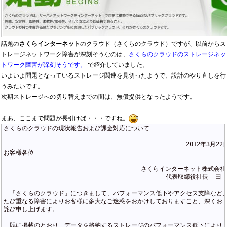
話題の
さくらインターネット
のクラウド（さくらのクラウド）ですが、以前からス
トレージネットワーク障害が深刻そうなのは、
さくらのクラウドのストレージネッ
トワーク障害が深刻そうです。
で紹介していました。
いよいよ問題となっているストレージ関連を見切ったようで、設計のやり直しを行
うみたいです。
次期ストレージへの切り替えまでの間は、無償提供となったようです。
まあ、ここまで問題が長引けば・・・ですね。
さくらのクラウドの現状報告および課金対応について

　　　　　　　　　　　　　　　　　　　　　　　　　　　　　　2012年3月22日
お客様各位

　　　　　　　　　　　　　　　　　　　　　　 さくらインターネット株式会社

                                          　  代表取締役社長  田 
　「さくらのクラウド」につきまして、パフォーマンス低下やアクセス支障など、
たび重なる障害によりお客様に多大なご迷惑をおかけしておりますこと、深くお

詫び申し上げます。

　既に掲載のとおり、データを格納するストレージのパフォーマンス低下により、