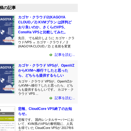
稿の記事
カゴヤ・クラウド/2(KAGOYA
CLOUD／2) KVMプラン は評判ど
おり良いのか、さくらのVPS、
ConoHa VPSと比較してみた。
先日、 でも紹介しように カゴヤ・クラ
ウド/VPS → カゴヤ・クラウド／２
(KAGOYA CLOUD／2) と名前を変更
記事を読む...
カゴヤ・クラウド VPSが、OpenVZ
からKVMへ移行？したと思った
ら、どちらも提供するらしい
カゴヤ・クラウド VPSが、OpenVZか
らKVMへ移行？したと思ったら、どち
らも提供するらしいです。 カゴヤ・ク
ラウド VPS ...
記事を読む...
悲報、CloudCore VPS終了のお知
らせ。
悲報です。 国内レンタルサーバーにお
いて、KVM系のVPSの黎明期に、人気
を得ていた CloudCore VPSが 2017年6