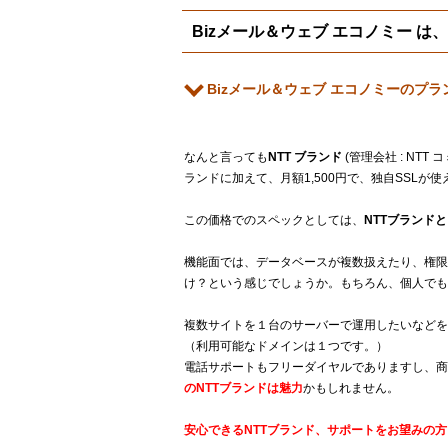
Bizメール＆ウェブ エコノミー 
Bizメール＆ウェブ エコノミーのプ
なんと言っても
NTT ブランド
(管理会社 : NT
ランドに加えて、月額1,500円で、独自SSLが使
この価格でのスペックとしては、
NTTブランド
機能面では、データベースが複数扱えたり、権限
け？という感じでしょうか。もちろん、個人でも
複数サイトを１台のサーバーで運用したいなどを
（利用可能なドメインは１つです。）
電話サポートもフリーダイヤルでありますし、商
のNTTブランドは魅力
かもしれません。
安心できるNTTブランド、サポートをお望みの