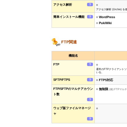
アクセス解析
？
○
アクセス解析 (Urchin
簡単インストール機能
？
○ WordPress
○ PukiWiki
FTP関連
機能名
FTP
？
○
通常のFTPクライアント
いる。
SFTP/FTPS
？
○ FTPS対応
FTP/SFTPのマルチアカウン
○ 無制限
(個):FTPマ
ト数
？
ウェブ版ファイルマネージ
○
ャ
？