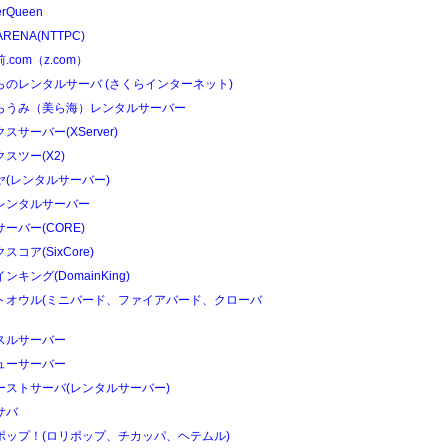
erQueen
ARENA(NTTPC)
.com（z.com）
らのレンタルサーバ (さくらインターネット)
らうみ（美ら海）レンタルサーバー
スサーバー(XServer)
スツー(X2)
ヤ(レンタルサーバー)
レンタルサーバー
ーバー(CORE)
スコア(SixCore)
ンキング(DomainKing)
トオウル(ミニバード、ファイアバード、クローバ
スルサーバー
ューサーバー
ーストサーバ(レンタルサーバー)
サバ
ポップ！(ロリポップ、チカッパ、ヘテムル)