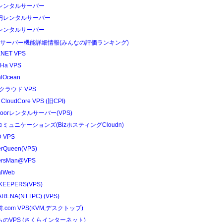
レンタルサーバー
円レンタルサーバー
レンタルサーバー
Sサーバー機能詳細情報(みんなの評価ランキング)
NET VPS
Ha VPS
alOcean
クラウド VPS
 CloudCore VPS (旧CPI)
edoorレンタルサーバー(VPS)
コミュニケーションズ(BizホスティングCloudn)
 VPS
erQueen(VPS)
ersMan@VPS
alWeb
KEEPERS(VPS)
RENA(NTTPC) (VPS)
.com VPS(KVM,デスクトップ)
らのVPS (さくらインターネット)