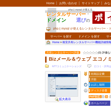
Home
お問い合わせ
サイトマップ
みな
phpとmysql が使える
レンタルサーバー
・
ポ
ドメイン
選び
の
phpとmysql が使えるレンタルサーバー
サーバー を探す
ドメイン を探す
サ
Home
»
格安共有レンタルサーバー機能詳細情報
共有レンタルサーバー評価
(0) 評価
Bizメール＆ウェブ エコノ
NTTコミュニケーションズ
口コミ・評判
初期設定費
月額
お試し期間
ディスク容量
PHP対応:
4
/
5
(
拡大表示
ホームページ