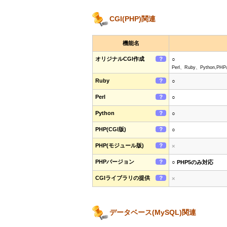
CGI(PHP)関連
機能名
オリジナルCGI作成
？
○
Perl、Ruby、Pytho
Ruby
？
○
Perl
？
○
Python
？
○
PHP(CGI版)
？
○
PHP(モジュール版)
？
×
PHPバージョン
？
○ PHP5のみ対応
CGIライブラリの提供
？
×
データベース(MySQL)関連