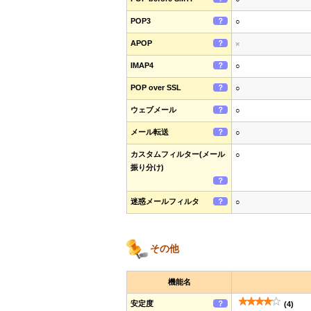
POP3
？
○
APOP
？
×
IMAP4
？
○
POP over SSL
？
○
ウェブメール
？
○
メール転送
？
○
カスタムフィルター(メール
○
振り分け)
？
迷惑メールフィルタ
？
○
その他
機能名
安定度
？
(4)