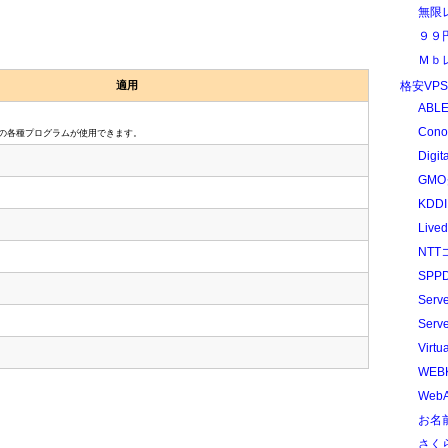
無限
９９
Ｍｂ
適用
格安VP
ABLE
Cono
n,PHPの各種プログラムが使用できます。
Digit
GMO
KDDI
Liv
NTT
SPPD
Serv
Serv
Virtu
WEB
WebA
お名前
さく