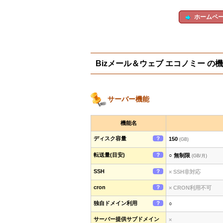
ホームペ
Bizメール＆ウェブ エコノミー 
サーバー機能
機能名
ディスク容量
？
150
(GB)
転送量(目安)
？
○ 無制限
(GB/月)
SSH
？
× SSH非対応
cron
？
× CRON利用不可
独自ドメイン利用
？
○
サーバー提供サブドメイン
×