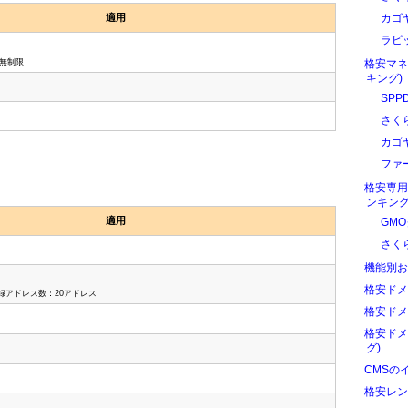
適用
カゴ
ラピ
無制限
格安マネ
キング)
SPP
さく
カゴ
ファ
格安専用
ンキング
適用
GM
さく
機能別お
格安ドメ
登録アドレス数：20アドレス
格安ドメ
格安ドメ
グ)
CMSの
格安レン