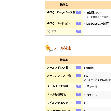
機能名
MYSQLデータベース数
？
○ 無制限
(DB数)
ディスク容量が許す範囲で
MYSQLバージョン
？
○ MYSQL5のみ対応
SQLITE
？
○
メール関連
機能名
メールアドレス数
？
○ 無制限
メーリングリスト数
？
○ 5
メールサイズ：5MB/通,
メールサイズ制限
？
○ 25
(MB/通)
メール配信制限
？
○ 750
(通/日)
ウイルスチェック
？
○
POP before SMTP
？
○