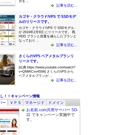
月を ...
記事を読む...
カゴヤ・クラウド/VPS で SSDモデ
ルのリリースです。
カゴヤ・クラウド/VPS で SSDモデル
が 2016年2月9日 にリリースです。 既
HDD プランと容量を減らしたプランと
なっており ...
記事を読む...
さくらのVPS ベアメタルプランリ
リースです。
[出典:https://www.youtube.com/watch?
v=QMtRCvo4S9A] さくらのVPS から
ベアメタルプランが ...
記事を読む...
し！！キャンペーン情報
バー
ＶＰＳ
マネージド
ドメイン
お名前.com共用サーバー SD-
11
でキャンペーン実施中で
す。