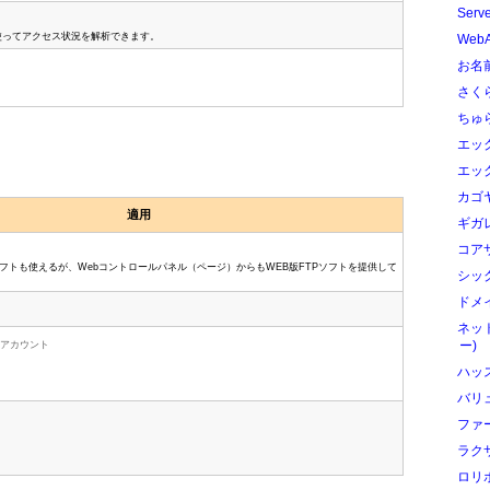
Serv
) を使ってアクセス状況を解析できます。
Web
お名前
さく
ちゅ
エック
エック
カゴ
適用
ギガ
コアサ
ソフトも使えるが、Webコントロールパネル（ページ）からもWEB版FTPソフトを提供して
シック
ドメイ
ネッ
ー)
ルチアカウント
ハッ
バリ
ファ
ラク
ロリ