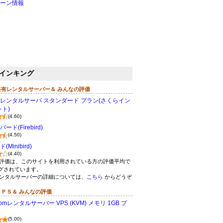
ーン情報
インキング
共有レンタルサーバー＆ みんなの評価
レンタルサーバ スタンダード プラン(さくらイン
ト)
(4.60)
ド(Firebird)
(4.50)
Minibird)
(4.40)
評価は、このサイトを利用されている方の評価平均で
グされています。
ンタルサーバーの詳細については、
こちら
からどうぞ
ＶＰＳ＆ みんなの評価
omレンタルサーバー VPS (KVM) メモリ 1GB プ
(5.00)