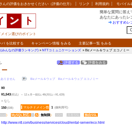
さんの評価をおきかせください（評価の仕方）
リンク
利用規約
モバイル
簡単な質問に答え
あなたにあったレ
イ
ン
ト
おすすめレ
・ドメイン選びのポイント
ーバ を比較する
キャンペーン情報 をみる
主要記事一覧 をみる
(みんなの評価ランキング)
»
NTTコミュニケーションズ
» Bizメール＆ウェブ エコノミー
評価する
評価をみる
なし
ミー
はありません
Bizメール＆ウェブ
Bizメール＆ウェブ エコノミー
¥0
¥1,543
(税込)
～ 12ヵ月一括払い時(月払い:¥1,429)
× なし
マルチドメイン数
1
150
(個利用可)
(GB)
mod
)
MySQL対応:
4
/
5
(
無制限
)
SSH
共有SSL
独自SSL
http:​/​/www.ntt.com​/business​/services​/cloud​/rental-server​/eco.html