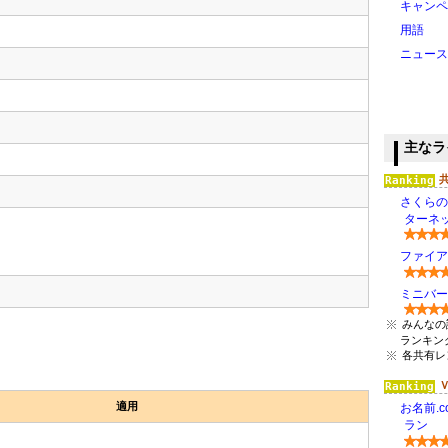
キャンペ
用語
ニュース
主なラ
さくらの
ターネッ
ファイアバー
ミニバード(
みんなの
ランキン
各共有レ
適用
お名前.c
ラン