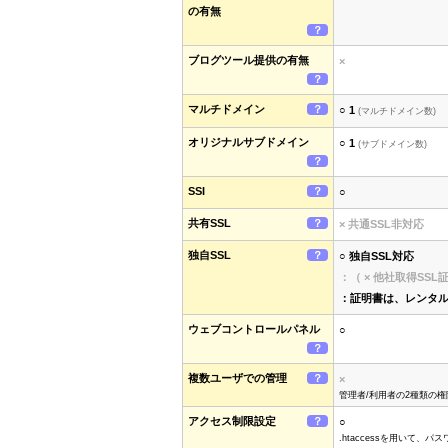
の有無
？
ブログツール提供の有無
×
？
マルチドメイン
？
○ 1
(マルチドメイン数)
オリジナルサブドメイン
○ 1
(サブドメイン数)
？
SSI
？
○
共有SSL
？
× 共通SSL非対応
独自SSL
？
○ 独自SSL対応
：（ × 他社取得SS
：証明書は、レンタ
ウェブコントロールパネル
○
？
複数ユーザでの管理
？
×
管理者/利用者の2種類の
アクセス制限設定
？
○
.htaccessを用いて