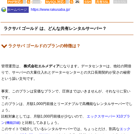
PHP対応:
4
/
5
(
mod
)
MySQL対応:
4
/
5
(
25
)
SSH
共有SSL
独自SSL
https:​/​/www.rakusaba.jp​/
ホームページ
ラクサバ ゴールド は、どんな共有レンタルサーバー？
ラクサバ ゴールドのプランの特徴は？
管理運営は、
株式会社エルメディア
になります。データセンターは、他社の間借
りで、サーバーの大量仕入れとデーターセンターとの大口長期契約が安さの秘密
という謳い文句です。
事実、このプランは安価なプランで、圧倒まではいきませんが、それなりに安い
です。
このプランは、月額1,000円前後とリーズナブルで高機能なレンタルサーバーでし
ょう。
比較対象としては、月額1,000円前後が少ないので、
エックスサーバー X10プラ
ン
と比較してみましょう。
(
機能詳細
)
このサイトで紹介しているレンタルサーバーでは、ちょっとだけ、割高な
エック