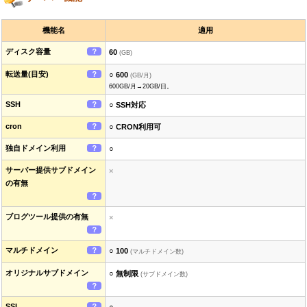
機能名
適用
ディスク容量
？
60
(GB)
転送量(目安)
？
○ 600
(GB/月)
600GB/月→20GB/日。
SSH
？
○ SSH対応
cron
？
○ CRON利用可
独自ドメイン利用
？
○
サーバー提供サブドメイン
×
の有無
？
ブログツール提供の有無
×
？
マルチドメイン
？
○ 100
(マルチドメイン数)
オリジナルサブドメイン
○ 無制限
(サブドメイン数)
？
SSI
？