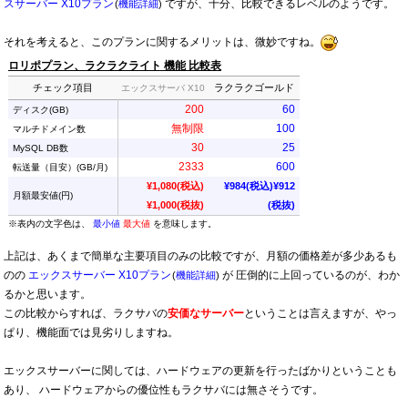
スサーバー X10プラン
ですが、十分、比較できるレベルのようです。
(
機能詳細
)
それを考えると、このプランに関するメリットは、微妙ですね。
ロリポプラン、ラクラクライト 機能 比較表
チェック項目
ラクラクゴールド
エックスサーバ X10
200
60
ディスク(GB)
無制限
100
マルチドメイン数
30
25
MySQL DB数
2333
600
転送量（目安）(GB/月)
¥1,080
(税込
)
¥984
(税込
)
¥912
月額最安値(円)
¥1,000
(税抜
)
(税抜
)
※表内の文字色は、
最小値
最大値
を意味します。
上記は、あくまで簡単な主要項目のみの比較ですが、月額の価格差が多少あるも
のの
エックスサーバー X10プラン
が 圧倒的に上回っているのが、わか
(
機能詳細
)
るかと思います。
この比較からすれば、ラクサバの
安価なサーバー
ということは言えますが、やっ
ぱり、機能面では見劣りしますね。
エックスサーバーに関しては、ハードウェアの更新を行ったばかりということも
あり、 ハードウェアからの優位性もラクサバには無さそうです。