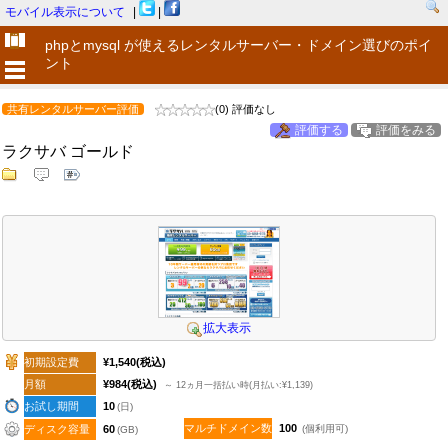
モバイル表示について
|
|
phpとmysql が使えるレンタルサーバー・ドメイン選びのポイ
ント
共有レンタルサーバー評価
(0) 評価なし
評価する
評価をみる
ラクサバ ゴールド
拡大表示
初期設定費
¥1,540
(税込)
月額
¥984
(税込)
～ 12ヵ月一括払い時(月払い:¥1,139)
お試し期間
10
(日)
マルチドメイン数
100
ディスク容量
60
(個利用可)
(GB)