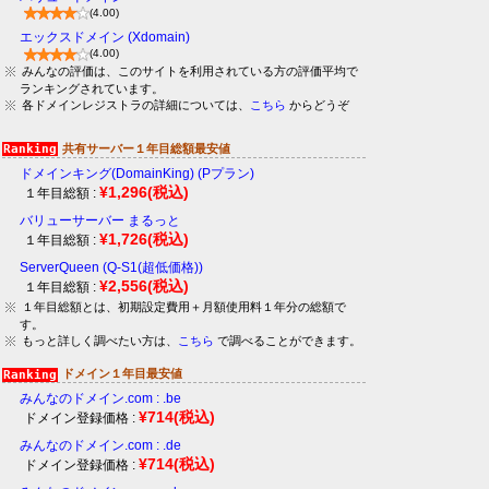
(4.00)
エックスドメイン (Xdomain)
(4.00)
みんなの評価は、このサイトを利用されている方の評価平均で
ランキングされています。
各ドメインレジストラの詳細については、
こちら
からどうぞ
共有サーバー１年目総額最安値
ドメインキング(DomainKing) (Pプラン)
¥1,296
(税込)
１年目総額 :
バリューサーバー まるっと
¥1,726
(税込)
１年目総額 :
ServerQueen (Q-S1(超低価格))
¥2,556
(税込)
１年目総額 :
１年目総額とは、初期設定費用＋月額使用料１年分の総額で
す。
もっと詳しく調べたい方は、
こちら
で調べることができます。
ドメイン１年目最安値
みんなのドメイン.com : .be
¥714
(税込)
ドメイン登録価格 :
みんなのドメイン.com : .de
¥714
(税込)
ドメイン登録価格 :