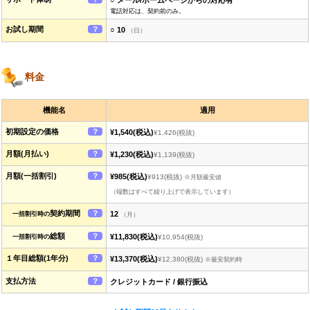
○ メール/ホームページからの対応有
電話対応は、契約前のみ。
お試し期間
？
○ 10
（日）
料金
機能名
適用
初期設定の価格
？
¥1,540
(税込)
¥1,426
(税抜)
月額(月払い)
？
¥1,230
(税込)
¥1,139
(税抜)
月額(一括割引)
？
¥985
(税込)
¥913
(税抜)
※月額最安値
（端数はすべて繰り上げで表示しています）
契約期間
？
12
一括割引時の
（月）
総額
？
¥11,830
(税込)
一括割引時の
¥10,954
(税抜)
１年目総額(1年分)
？
¥13,370
(税込)
¥12,380
(税抜)
※最安契約時
支払方法
？
クレジットカード / 銀行振込