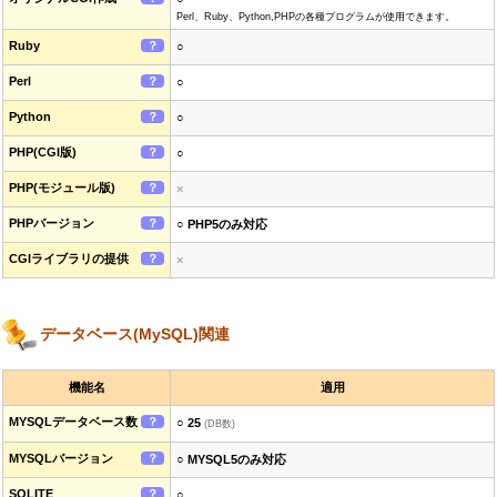
Perl、Ruby、Python,PHPの各種プログラムが使用できます。
Ruby
？
○
Perl
？
○
Python
？
○
PHP(CGI版)
？
○
PHP(モジュール版)
？
×
PHPバージョン
？
○ PHP5のみ対応
CGIライブラリの提供
？
×
データベース(MySQL)関連
機能名
適用
MYSQLデータベース数
？
○ 25
(DB数)
MYSQLバージョン
？
○ MYSQL5のみ対応
SQLITE
？
○