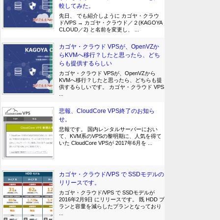
較してみた。
先日、 でも紹介しように カゴヤ・クラウ
ド/VPS → カゴヤ・クラウド／２(KAGOYA
CLOUD／2) と名前を変更し、 ...
カゴヤ・クラウド VPSが、OpenVZか
らKVMへ移行？したと思ったら、どち
らも提供するらしい
カゴヤ・クラウド VPSが、OpenVZから
KVMへ移行？したと思ったら、どちらも提
供するらしいです。 カゴヤ・クラウド VPS
...
悲報、CloudCore VPS終了のお知ら
せ。
悲報です。 国内レンタルサーバーにおい
て、KVM系のVPSの黎明期に、人気を得て
いた CloudCore VPSが 2017年6月を ...
カゴヤ・クラウド/VPS で SSDモデルの
リリースです。
カゴヤ・クラウド/VPS で SSDモデルが
2016年2月9日 にリリースです。 既 HDD プ
ランと容量を減らしたプランとなっており
...