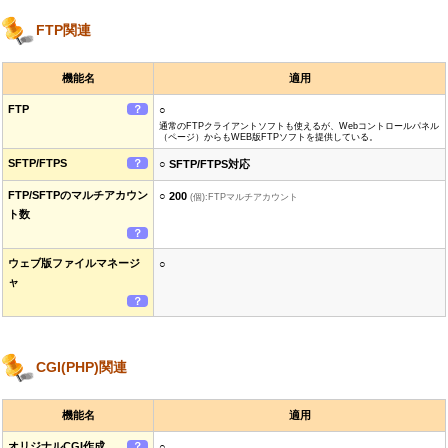
FTP関連
機能名
適用
FTP
？
○
通常のFTPクライアントソフトも使えるが、Webコントロールパネル
（ページ）からもWEB版FTPソフトを提供している。
SFTP/FTPS
？
○ SFTP/FTPS対応
FTP/SFTPのマルチアカウン
○ 200
(個):FTPマルチアカウント
ト数
？
ウェブ版ファイルマネージ
○
ャ
？
CGI(PHP)関連
機能名
適用
オリジナルCGI作成
？
○