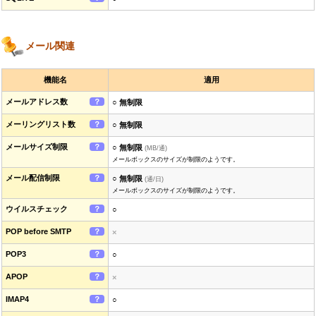
メール関連
機能名
適用
メールアドレス数
？
○ 無制限
メーリングリスト数
？
○ 無制限
メールサイズ制限
？
○ 無制限
(MB/通)
メールボックスのサイズが制限のようです。
メール配信制限
？
○ 無制限
(通/日)
メールボックスのサイズが制限のようです。
ウイルスチェック
？
○
POP before SMTP
？
×
POP3
？
○
APOP
？
×
IMAP4
？
○