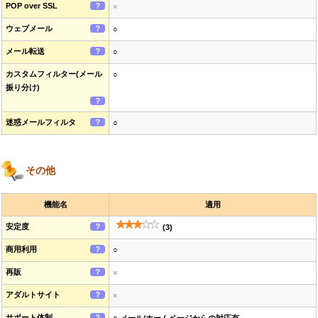
POP over SSL
？
×
ウェブメール
？
○
メール転送
？
○
カスタムフィルター(メール
○
振り分け)
？
迷惑メールフィルタ
？
○
その他
機能名
適用
安定度
？
(3)
商用利用
？
○
再販
？
×
アダルトサイト
？
×
サポート体制
？