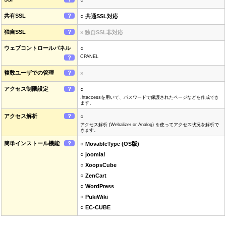
○
共有SSL
？
○ 共通SSL対応
独自SSL
？
× 独自SSL非対応
ウェブコントロールパネル
○
CPANEL
？
複数ユーザでの管理
？
×
アクセス制限設定
？
○
.htaccessを用いて、パスワードで保護されたページなどを作成でき
ます。
アクセス解析
？
○
アクセス解析 (Webalizer or Analog) を使ってアクセス状況を解析で
きます。
簡単インストール機能
？
○ MovableType (OS版)
○ joomla!
○ XoopsCube
○ ZenCart
○ WordPress
○ PukiWiki
○ EC-CUBE