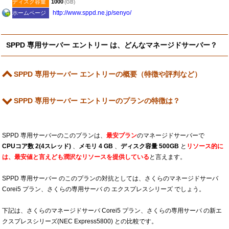
ディスク容量
1000
(GB)
http:​/​/www.sppd.ne.jp​/senyo​/
ホームページ
SPPD 専用サーバー エントリー は、どんなマネージドサーバー？
SPPD 専用サーバー エントリーの概要（特徴や評判など）
SPPD 専用サーバー エントリーのプランの特徴は？
SPPD 専用サーバーのこのプランは、
最安プラン
のマネージドサーバーで
CPUコア数 2(4スレッド)
、
メモリ 4 GB
、
ディスク容量 500GB
と
リソース的に
は、最安値と言えども潤沢なリソースを提供している
と言えます。
SPPD 専用サーバー のこのプランの対抗としては、さくらのマネージドサーバ
Corei5 プラン、さくらの専用サーバ の エクスプレスシリーズ でしょう。
下記は、さくらのマネージドサーバ Corei5 プラン、さくらの専用サーバ の新エ
クスプレスシリーズ(NEC Express5800) との比較です。