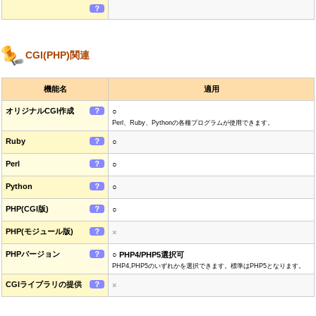
？
CGI(PHP)関連
機能名
適用
オリジナルCGI作成
？
○
Perl、Ruby、Pythonの各種プログラムが使用できます。
Ruby
？
○
Perl
？
○
Python
？
○
PHP(CGI版)
？
○
PHP(モジュール版)
？
×
PHPバージョン
？
○ PHP4/PHP5選択可
PHP4,PHP5のいずれかを選択できます。標準はPHP5となります。
CGIライブラリの提供
？
×