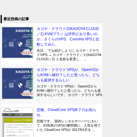
最近投稿の記事
カゴヤ・クラウド/2(KAGOYA CLOUD
／2) KVMプラン は評判どおり良いの
か、さくらのVPS、ConoHa VPSと比
較してみた。
先日、 でも紹介しように カゴヤ・クラウ
ド/VPS → カゴヤ・クラウド／２(KAGOYA
CLOUD／2) と名前を変更し、 ...
カゴヤ・クラウド VPSが、OpenVZか
らKVMへ移行？したと思ったら、どち
らも提供するらしい
カゴヤ・クラウド VPSが、OpenVZから
KVMへ移行？したと思ったら、どちらも提
供するらしいです。 カゴヤ・クラウド VPS
...
悲報、CloudCore VPS終了のお知ら
せ。
悲報です。 国内レンタルサーバーにおい
て、KVM系のVPSの黎明期に、人気を得て
いた CloudCore VPSが 2017年6月を ...