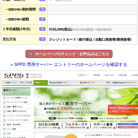
契約期間
？
-
一括割引時の
総額
？
-
一括割引時の
１年目総額(1年分)
？
¥155,088
(税込)
¥143,600
(税抜)
※最安契約時
支払方法
？
クレジットカード / 銀行振込 / 自動口座振替(郵便振替)
ホームページのチェック・お申込みはこちら
» SPPD 専用サーバー エントリーのホームページを確認する