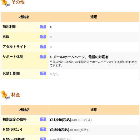
その他
機能名
適用
商用利用
？
○
再販
？
×
アダルトサイト
？
×
サポート体制
？
○ メール/ホームページ、電話の対応有
平日10:00～18:00での電話対応とホームページからのお問い合わせが
できます。
お試し期間
？
× なし
料金
機能名
適用
初期設定の価格
？
¥41,040
(税込)
¥38,000
(税抜)
月額(月払い)
？
¥9,504
(税込)
¥8,800
(税抜)
月額(一括割引)
？
×:一括割引なし