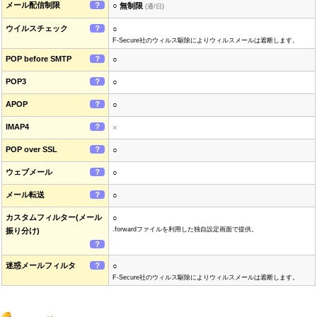
メール配信制限
？
○ 無制限
(通/日)
ウイルスチェック
？
○
F-Secure社のウィルス駆除によりウィルスメールは遮断します。
POP before SMTP
？
○
POP3
？
○
APOP
？
○
IMAP4
？
×
POP over SSL
？
○
ウェブメール
？
○
メール転送
？
○
カスタムフィルター(メール
○
.forwardファイルを利用した独自設定画面で提供。
振り分け)
？
迷惑メールフィルタ
？
○
F-Secure社のウィルス駆除によりウィルスメールは遮断します。