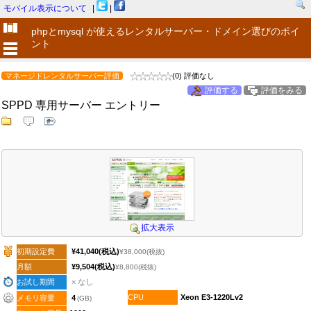
モバイル表示について
|
|
phpとmysql が使えるレンタルサーバー・ドメイン選びのポイ
ント
マネージドレンタルサーバー評価
(0) 評価なし
評価する
評価をみる
SPPD 専用サーバー エントリー
拡大表示
初期設定費
¥41,040
(税込)
¥38,000
(税抜)
月額
¥9,504
(税込)
¥8,800
(税抜)
お試し期間
× なし
CPU
Xeon E3-1220Lv2
メモリ容量
4
(GB)