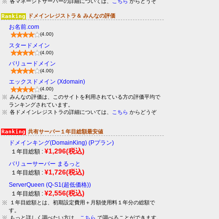
各マネージドサーバーの詳細については、
こちら
からどうぞ
ドメインレジストラ＆ みんなの評価
お名前.com
(4.00)
スタードメイン
(4.00)
バリュードメイン
(4.00)
エックスドメイン (Xdomain)
(4.00)
みんなの評価は、このサイトを利用されている方の評価平均で
ランキングされています。
各ドメインレジストラの詳細については、
こちら
からどうぞ
共有サーバー１年目総額最安値
ドメインキング(DomainKing) (Pプラン)
¥1,296
(税込)
１年目総額 :
バリューサーバー まるっと
¥1,726
(税込)
１年目総額 :
ServerQueen (Q-S1(超低価格))
¥2,556
(税込)
１年目総額 :
１年目総額とは、初期設定費用＋月額使用料１年分の総額で
す。
もっと詳しく調べたい方は、
こちら
で調べることができます。