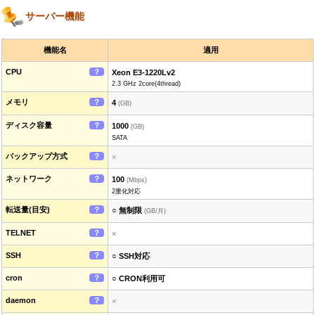
サーバー機能
機能名
適用
CPU
？
Xeon E3-1220Lv2
2.3 GHz 2core(4thread)
メモリ
？
4
(GB)
ディスク容量
？
1000
(GB)
SATA
バックアップ方式
？
×
ネットワーク
？
100
(Mbps)
2重化対応
転送量(目安)
？
○ 無制限
(GB/月)
TELNET
？
×
SSH
？
○ SSH対応
cron
？
○ CRON利用可
daemon
？
×