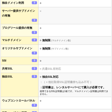
独自ドメイン利用
？
○
サーバー提供サブドメイン
×
の有無
？
ブログツール提供の有無
○
？
マルチドメイン
？
○ 無制限
(マルチドメイン数)
オリジナルサブドメイン
○ 無制限
(サブドメイン数)
？
SSI
？
○
共有SSL
？
× 共通SSL非対応
独自SSL
？
○ 独自SSL対応
：（ × 他社取得SSL証明書持ち込み不可 ）
：証明書は、レンタルサーバーにて購入が必要です。
使用できるSSL証明書は1枚です。マルチドメイン証明書は利用でき
ません。
ウェブコントロールパネル
○
？