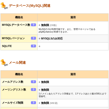
データベース(MySQL)関連
機能名
適用
MYSQLデータベース数
？
○ 無制限
(DB数)
MySQL5.0が利用可能です。また、管理マネージャである
phpMyAdminが利用できます。
MYSQLバージョン
？
○ MYSQL5のみ対応
SQLITE
？
○
メール関連
機能名
適用
メールアドレス数
？
○ 無制限
メーリングリスト数
？
○ 無制限
1ドメインあたりアドレス30個まで、1アドレスあたり最大500人まで
登録可。
メールサイズ制限
？
○ 無制限
(MB/通)