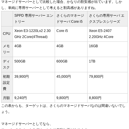
マネージドサーバーとして比較した場合、かなりの割安感が出ています。しか
し、単純に専用サーバーとして考えると割高感がありますね。
SPPD 専用サーバー エン
さくらのマネージ
さくらの専用サーバ エ
トリー
ドサーバ Core i5
クスプレスシリーズ
Xeon E3-1220Lv2 2.30
Core i5
Xeon E5-2407
CPU
GHz 2Core(4Thread)
2.20GHz 4Core
メモ
4GB
4GB
16GB
リー
ディ
500GB
600GB
1TB
スク
初期
39,900円
45,000円
79,800円
設定
費
月額
9,240円
9,800円
8,800円
この表からも、ターゲットは、さくらのマネージドサーバなのは間違いないでし
ょう。
マネージドサーバーとしてなら、