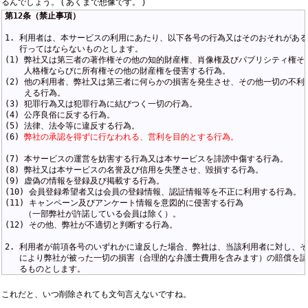
るんでしょう。 ( あくまで想像です。 )
第12条（禁止事項）
1. 利用者は、本サービスの利用にあたり、以下各号の行為又はそのおそれがある
   行ってはならないものとします。

(1) 弊社又は第三者の著作権その他の知的財産権、肖像権及びパブリシティ権その
    人格権ならびに所有権その他の財産権を侵害する行為。

(2) 他の利用者、弊社又は第三者に何らかの損害を発生させ、その他一切の不利益
    える行為。

(3) 犯罪行為又は犯罪行為に結びつく一切の行為。

(4) 公序良俗に反する行為。

(5) 法律、法令等に違反する行為。

(6) 
弊社の承認を得ずに行なわれる、営利を目的とする行為。
(7) 本サービスの運営を妨害する行為又は本サービスを誹謗中傷する行為。

(8) 弊社又は本サービスの名誉及び信用を失墜させ、毀損する行為。

(9) 虚偽の情報を登録及び掲載する行為。

(10) 会員登録希望者又は会員の登録情報、認証情報等を不正に利用する行為。

(11) キャンペーン及びアンケート情報を意図的に侵害する行為

    （一部弊社が許諾している会員は除く）。

(12) その他、弊社が不適切と判断する行為。

2. 利用者が前項各号のいずれかに違反した場合、弊社は、当該利用者に対し、そ
   により弊社が被った一切の損害（合理的な弁護士費用を含みます）の賠償を請
   るものとします。
これだと、いつ削除されても文句言えないですね。