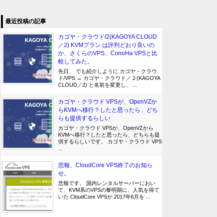
最近投稿の記事
カゴヤ・クラウド/2(KAGOYA CLOUD
／2) KVMプラン は評判どおり良いの
か、さくらのVPS、ConoHa VPSと比
較してみた。
先日、 でも紹介しように カゴヤ・クラウ
ド/VPS → カゴヤ・クラウド／２(KAGOYA
CLOUD／2) と名前を変更し、 ...
カゴヤ・クラウド VPSが、OpenVZか
らKVMへ移行？したと思ったら、どち
らも提供するらしい
カゴヤ・クラウド VPSが、OpenVZから
KVMへ移行？したと思ったら、どちらも提
供するらしいです。 カゴヤ・クラウド VPS
...
悲報、CloudCore VPS終了のお知ら
せ。
悲報です。 国内レンタルサーバーにおい
て、KVM系のVPSの黎明期に、人気を得て
いた CloudCore VPSが 2017年6月を ...