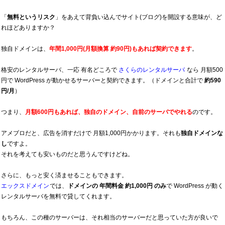
「
無料というリスク
」をあえて背負い込んでサイト(ブログ)を開設する意味が、ど
れほどありますか？
独自ドメインは、
年間1,000円(月額換算 約90円)もあれば契約できます
。
格安のレンタルサーバ、一応 有名どころで
さくらのレンタルサーバ
なら 月額500
円で WordPress が動かせるサーバーと契約できます。（ドメインと合計で
約590
円/月
）
つまり、
月額600円もあれば、独自のドメイン、自前のサーバでやれる
のです。
アメブロだと、広告を消すだけで 月額1,000円かかります。それも
独自ドメインな
し
ですよ。
それを考えても安いものだと思うんですけどね。
さらに、もっと安く済ませることもできます。
エックスドメイン
では、
ドメインの 年間料金 約1,000円 のみ
で WordPress が動く
レンタルサーバを無料で貸してくれます。
もちろん、この種のサーバーは、それ相当のサーバーだと思っていた方が良いで