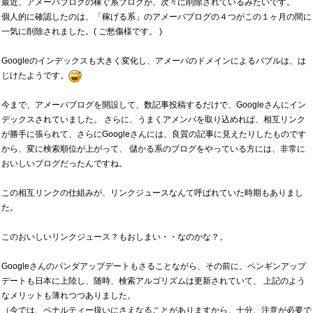
最近、アメーバブログの稼ぐ系ブログが、次々に削除されているみたいです。
個人的に確認したのは、「稼げる系」のアメーバブログの４つがこの１ヶ月の間に
一気に削除されました。( ご愁傷様です。 )
Googleのインデックスも大きく変化し、アメーバのドメインによるバブルは、は
じけたようです。
今まで、アメーバブログを開設して、数記事投稿するだけで、Googleさんにイン
デックスされていました。 さらに、うまくアメンバを取り込めれば、相互リンク
が勝手に張られて、さらにGoogleさんには、良質の記事に見えたりしたものです
から、変に検索順位が上がって、 儲かる系のブログをやっている方には、非常に
おいしいブログだったんですね。
この相互リンクの仕組みが、リンクジュースなんて呼ばれていた時期もありまし
た。
このおいしいリンクジュース？もおしまい・・なのかな？。
Googleさんのパンダアップデートもさることながら、その前に、ペンギンアップ
デートも日本に上陸し、随時、検索アルゴリズムは更新されていて、 上記のよう
なメリットも薄れつつありました。
（今では、ペナルティー扱いにさえなることがありますから、十分、注意が必要で