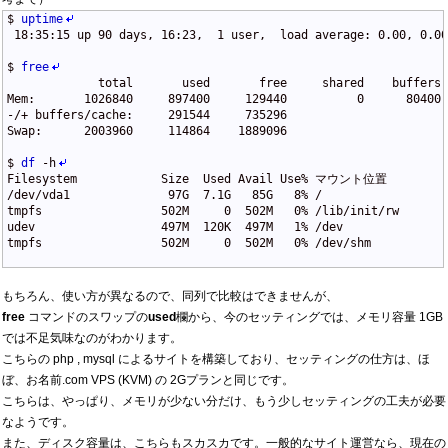
$
uptime
 18:35:15 up 90 days, 16:23,  1 user,  load average: 0.00, 0.0
$
free
             total       used       free     shared    buffers 
Mem:       1026840     897400     129440          0      80400 
-/+ buffers/cache:     291544     735296
Swap:      2003960     114864    1889096
$
df
-
h
Filesystem            Size  Used Avail Use% マウント位置
/dev/vda1              97G  7.1G   85G   8% /
tmpfs                 502M     0  502M   0% /lib/init/rw
udev                  497M  120K  497M   1% /dev
tmpfs                 502M     0  502M   0% /dev/shm
もちろん、使い方が異なるので、同列で比較はできませんが、
free
コマンドのスワップの
used
欄から、今のセッティングでは、メモリ容量 1GB
では不足気味なのがわかります。
こちらの php , mysql によるサイトを構築しており、セッティングの仕方は、ほ
ぼ、お名前.com VPS (KVM) の 2Gプランと同じです。
こちらは、やっぱり、メモリが少ない分だけ、もう少しセッティングの工夫が必要
なようです。
また、ディスク容量は、こちらもスカスカです。一般的なサイト運営なら、現在の