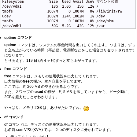
Filesystem            Size  Used Avail Use% マウント位置
/dev/vda1              18G  2.0G   15G  12% /
tmpfs                1007M     0 1007M   0% /lib/init/rw
udev                 1002M  124K 1002M   1% /dev
tmpfs                1007M     0 1007M   0% /dev/shm
/dev/vdb1              50G  5.2G   42G  12% /var
uptime コマンド
uptime
コマンドは、システムの稼働時間を出力してくれます。 つまりは、ずっ
と立ち上がっている時間（再起動、電源断などをした場合はリセットされます）
になります。
とりあえず、119 日 (約４ヶ月)ずっと立ち上がってます。
free コマンド
free
コマンドは、メモリの使用状況を出力してくれます。
出力情報の
free
の欄が、空き容量を示してます。
ここでは、約 260 MB の空きがあるようです。
また、スワップの
used
の欄が、約 5 MB を示していますから、ピーク時に、
2GBを超えたことがわかります。
やっぱり、メモリ 2GB は、ありがたいですね。
df コマンド
df
コマンドは、ディスクの使用状況を出力してくれます。
お名前.com VPS (KVM) では、２つのディスクに分かれています。
ディスク１：/dev/vda1