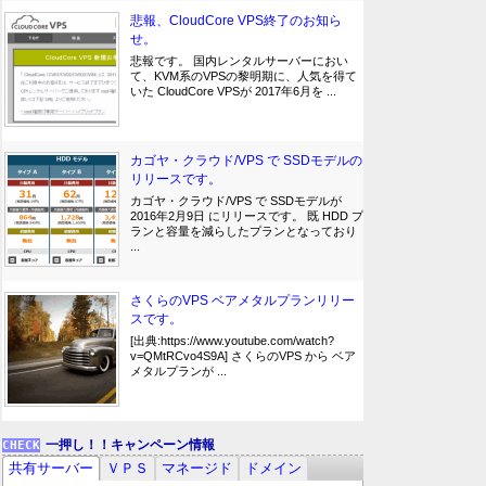
悲報、CloudCore VPS終了のお知ら
せ。
悲報です。 国内レンタルサーバーにおい
て、KVM系のVPSの黎明期に、人気を得て
いた CloudCore VPSが 2017年6月を ...
カゴヤ・クラウド/VPS で SSDモデルの
リリースです。
カゴヤ・クラウド/VPS で SSDモデルが
2016年2月9日 にリリースです。 既 HDD プ
ランと容量を減らしたプランとなっており
...
さくらのVPS ベアメタルプランリリー
スです。
[出典:https://www.youtube.com/watch?
v=QMtRCvo4S9A] さくらのVPS から ベア
メタルプランが ...
一押し！！キャンペーン情報
共有サーバー
ＶＰＳ
マネージド
ドメイン