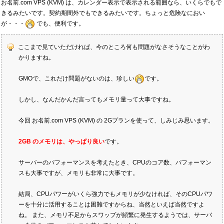
お名前.com VPS (KVM) は、カレンダー表示で表示される範囲なら、いくらでもで
きるみたいです。契約期間外でもできるみたいです。ちょっと危険なにおい
が・・・
でも、便利です。
ここまで見ていただければ、今のところ何も問題がなさそうなことがわ
かりますね。
GMOで、これだけ問題がないのは、珍しい
です。
しかし、なんだかんだ言ってもメモリ量って大事ですね。
今回 お名前.com VPS (KVM) の 2Gプランを使って、しみじみ思います。
2GB のメモリは、やっぱり良い
です。
サーバーのパフォーマンスを考えたとき、CPUのコア数、パフォーマン
スも大事ですが、メモリも非常に大事です。
結局、CPUパワーがいくら強力でもメモリが少なければ、そのCPUパワ
ーを十分に活用することは困難ですからね、当然といえば当然ですよ
ね。 また、メモリ不足からスワップが頻繁に発生するようでは、サーバ