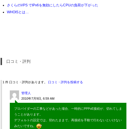
さくらのVPS でIPv6を無効にしたらCPUの負荷が下がった
WHOISとは…
口コミ・評判
1 件 口コミ・評判があります。
口コミ・評判を投稿する
管理人
2010年7月9日, 6:59 AM
プロバイダーの工事などがあった場合、一時的にPPPoE接続が、切れてしま
うことがあります。
デフォルトの設定では、切れたままで、再接続を手動で行わないといけない
みたいですね。