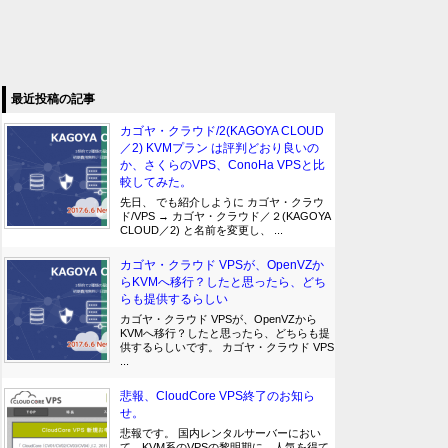
最近投稿の記事
カゴヤ・クラウド/2(KAGOYA CLOUD
／2) KVMプラン は評判どおり良いの
か、さくらのVPS、ConoHa VPSと比
較してみた。
先日、 でも紹介しように カゴヤ・クラウ
ド/VPS → カゴヤ・クラウド／２(KAGOYA
CLOUD／2) と名前を変更し、 ...
カゴヤ・クラウド VPSが、OpenVZか
らKVMへ移行？したと思ったら、どち
らも提供するらしい
カゴヤ・クラウド VPSが、OpenVZから
KVMへ移行？したと思ったら、どちらも提
供するらしいです。 カゴヤ・クラウド VPS
...
悲報、CloudCore VPS終了のお知ら
せ。
悲報です。 国内レンタルサーバーにおい
て、KVM系のVPSの黎明期に、人気を得て