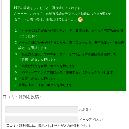
以下の設定をしておくと、再接続してくれます。
んーーー、これって、自動再接続をデフォルト動作にした方が良いか
も？・・と思うのは、筆者だけでしょうか。
「クイック設定Webを起動したい」をご参照の上、クイック設定Webを開
いてください。
クイック設定Webが開きましたら、左メニューから「基本設定」-「接続先
設定」を選択します。
「接続先を選択」でPPPキープアライブを設定する接続先を選択して、
「選択」ボタンを押します。
「高度な設定を表示」ボタンを押します。
「PPPキープアライブ機能」の「使用する」にチェックを入れます。
「設定」ボタンを押します。
画面左上の「保存」ボタンを押します。
口コミ・評判を投稿 :
お名前 *
メールアドレス *
(口コミ・評判欄には、表示されませんが入力が必要です。)