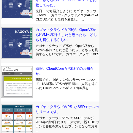
か、さくらのVPS、ConoHa VPSと比
較してみた。
先日、 でも紹介しように カゴヤ・クラウ
ド/VPS → カゴヤ・クラウド／２(KAGOYA
CLOUD／2) と名前を変更し、 ...
カゴヤ・クラウド VPSが、OpenVZか
らKVMへ移行？したと思ったら、どち
らも提供するらしい
カゴヤ・クラウド VPSが、OpenVZから
KVMへ移行？したと思ったら、どちらも提
供するらしいです。 カゴヤ・クラウド VPS
...
悲報、CloudCore VPS終了のお知ら
せ。
悲報です。 国内レンタルサーバーにおい
て、KVM系のVPSの黎明期に、人気を得て
いた CloudCore VPSが 2017年6月を ...
カゴヤ・クラウド/VPS で SSDモデルの
リリースです。
カゴヤ・クラウド/VPS で SSDモデルが
2016年2月9日 にリリースです。 既 HDD プ
ランと容量を減らしたプランとなっており
...