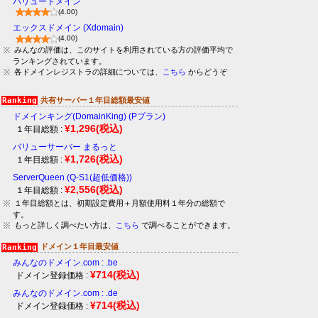
バリュードメイン
(4.00)
エックスドメイン (Xdomain)
(4.00)
みんなの評価は、このサイトを利用されている方の評価平均で
ランキングされています。
各ドメインレジストラの詳細については、
こちら
からどうぞ
共有サーバー１年目総額最安値
ドメインキング(DomainKing) (Pプラン)
¥1,296
(税込)
１年目総額 :
バリューサーバー まるっと
¥1,726
(税込)
１年目総額 :
ServerQueen (Q-S1(超低価格))
¥2,556
(税込)
１年目総額 :
１年目総額とは、初期設定費用＋月額使用料１年分の総額で
す。
もっと詳しく調べたい方は、
こちら
で調べることができます。
ドメイン１年目最安値
みんなのドメイン.com : .be
¥714
(税込)
ドメイン登録価格 :
みんなのドメイン.com : .de
¥714
(税込)
ドメイン登録価格 :