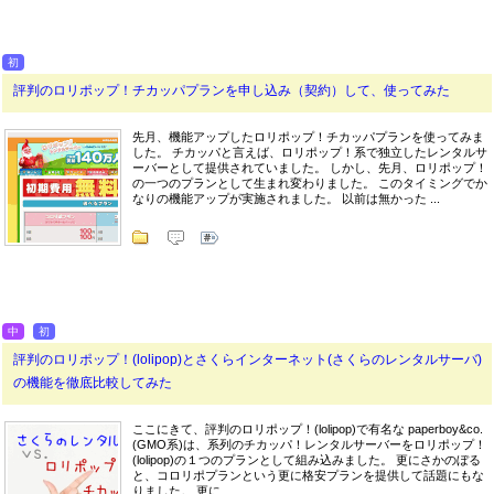
初
評判のロリポップ！チカッパプランを申し込み（契約）して、使ってみた
先月、機能アップしたロリポップ！チカッパプランを使ってみま
した。 チカッパと言えば、ロリポップ！系で独立したレンタルサ
ーバーとして提供されていました。 しかし、先月、ロリポップ！
の一つのプランとして生まれ変わりました。 このタイミングでか
なりの機能アップが実施されました。 以前は無かった ...
中
初
評判のロリポップ！(lolipop)とさくらインターネット(さくらのレンタルサーバ)
の機能を徹底比較してみた
ここにきて、評判のロリポップ！(lolipop)で有名な paperboy&co.
(GMO系)は、系列のチカッパ！レンタルサーバーをロリポップ！
(lolipop)の１つのプランとして組み込みました。 更にさかのぼる
と、コロリポプランという更に格安プランを提供して話題にもな
りました。 更に ...