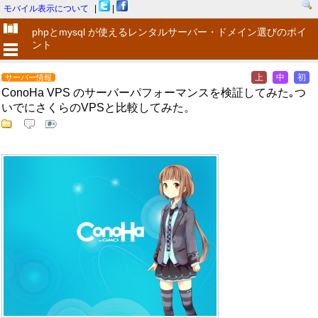
モバイル表示について
|
|
phpとmysql が使えるレンタルサーバー・ドメイン選びのポイ
ント
上
中
初
サーバー情報
ConoHa VPS のサーバーパフォーマンスを検証してみた｡つ
いでにさくらのVPSと比較してみた。