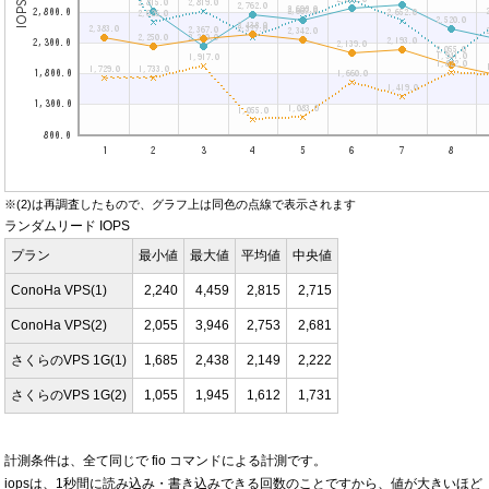
※(2)は再調査したもので、グラフ上は同色の点線で表示されます
ランダムリード IOPS
プラン
最小値
最大値
平均値
中央値
ConoHa VPS(1)
2,240
4,459
2,815
2,715
ConoHa VPS(2)
2,055
3,946
2,753
2,681
さくらのVPS 1G(1)
1,685
2,438
2,149
2,222
さくらのVPS 1G(2)
1,055
1,945
1,612
1,731
計測条件は、全て同じで fio コマンドによる計測です。
iopsは、1秒間に読み込み・書き込みできる回数のことですから、値が大きいほど