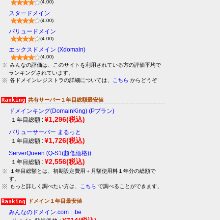
(4.00)
スタードメイン
(4.00)
バリュードメイン
(4.00)
エックスドメイン (Xdomain)
(4.00)
みんなの評価は、このサイトを利用されている方の評価平均で
ランキングされています。
各ドメインレジストラの詳細については、
こちら
からどうぞ
共有サーバー１年目総額最安値
ドメインキング(DomainKing) (Pプラン)
¥1,296
(税込)
１年目総額 :
バリューサーバー まるっと
¥1,726
(税込)
１年目総額 :
ServerQueen (Q-S1(超低価格))
¥2,556
(税込)
１年目総額 :
１年目総額とは、初期設定費用＋月額使用料１年分の総額で
す。
もっと詳しく調べたい方は、
こちら
で調べることができます。
ドメイン１年目最安値
みんなのドメイン.com : .be