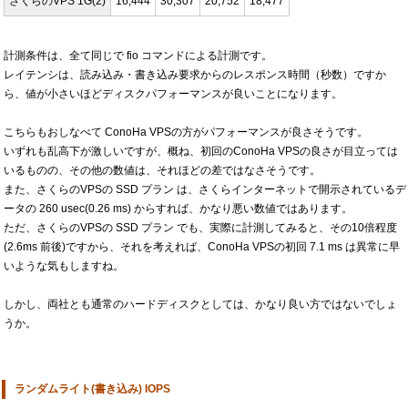
さくらのVPS 1G(2)
16,444
30,307
20,752
18,477
計測条件は、全て同じで fio コマンドによる計測です。
レイテンシは、読み込み・書き込み要求からのレスポンス時間（秒数）ですか
ら、値が小さいほどディスクパフォーマンスが良いことになります。
こちらもおしなべて ConoHa VPSの方がパフォーマンスが良さそうです。
いずれも乱高下が激しいですが、概ね、初回のConoHa VPSの良さが目立っては
いるものの、その他の数値は、それほどの差ではなさそうです。
また、さくらのVPSの SSD プラン は、さくらインターネットで開示されているデ
ータの 260 usec(0.26 ms) からすれば、かなり悪い数値ではあります。
ただ、さくらのVPSの SSD プラン でも、実際に計測してみると、その10倍程度
(2.6ms 前後)ですから、それを考えれば、ConoHa VPSの初回 7.1 ms は異常に早
いような気もしますね。
しかし、両社とも通常のハードディスクとしては、かなり良い方ではないでしょ
うか。
ランダムライト(書き込み) IOPS