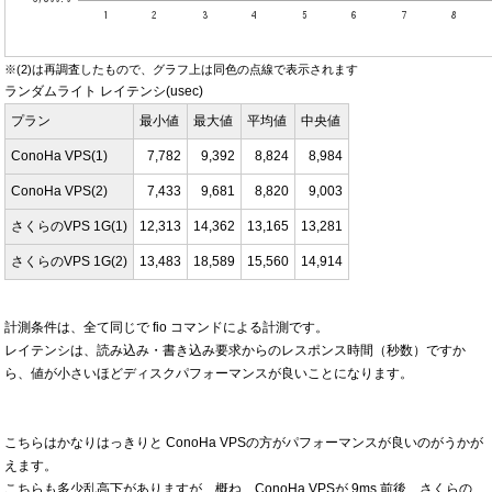
※(2)は再調査したもので、グラフ上は同色の点線で表示されます
ランダムライト レイテンシ(usec)
プラン
最小値
最大値
平均値
中央値
ConoHa VPS(1)
7,782
9,392
8,824
8,984
ConoHa VPS(2)
7,433
9,681
8,820
9,003
さくらのVPS 1G(1)
12,313
14,362
13,165
13,281
さくらのVPS 1G(2)
13,483
18,589
15,560
14,914
計測条件は、全て同じで fio コマンドによる計測です。
レイテンシは、読み込み・書き込み要求からのレスポンス時間（秒数）ですか
ら、値が小さいほどディスクパフォーマンスが良いことになります。
こちらはかなりはっきりと ConoHa VPSの方がパフォーマンスが良いのがうかが
えます。
こちらも多少乱高下がありますが、概ね、ConoHa VPSが 9ms 前後、さくらの