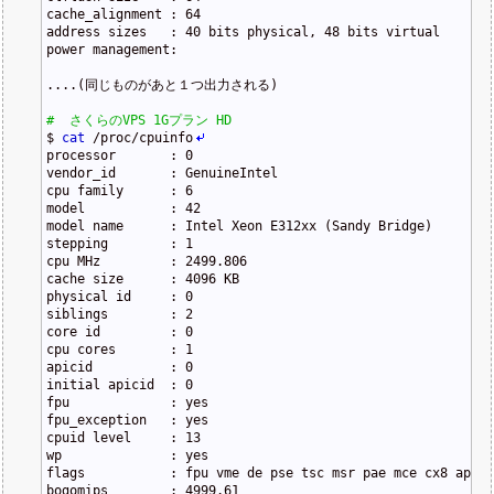
cache_alignment : 64
address sizes   : 40 bits physical, 48 bits virtual
power management:
....
(同じものがあと１つ出力される)
#  さくらのVPS 1Gプラン HD
$
cat
/
proc
/
cpuinfo
processor       : 0
vendor_id       : GenuineIntel
cpu family      : 6
model           : 42
model name      : Intel Xeon E312xx (Sandy Bridge)
stepping        : 1
cpu MHz         : 2499.806
cache size      : 4096 KB
physical id     : 0
siblings        : 2
core id         : 0
cpu cores       : 1
apicid          : 0
initial apicid  : 0
fpu             : yes
fpu_exception   : yes
cpuid level     : 13
wp              : yes
flags           : fpu vme de pse tsc msr pae mce cx8 apic 
bogomips        : 4999.61