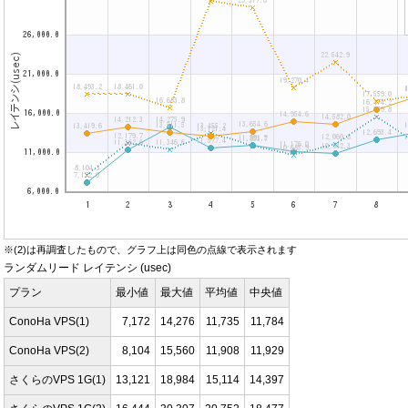
※(2)は再調査したもので、グラフ上は同色の点線で表示されます
ランダムリード レイテンシ (usec)
プラン
最小値
最大値
平均値
中央値
ConoHa VPS(1)
7,172
14,276
11,735
11,784
ConoHa VPS(2)
8,104
15,560
11,908
11,929
さくらのVPS 1G(1)
13,121
18,984
15,114
14,397