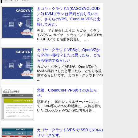
カゴヤ・クラウド/2(KAGOYA CLOUD
／2) KVMプラン は評判どおり良いの
か、さくらのVPS、ConoHa VPSと比
較してみた。
先日、 でも紹介しように カゴヤ・クラウ
ド/VPS → カゴヤ・クラウド／２(KAGOYA
CLOUD／2) と名前を変更し、 ...
カゴヤ・クラウド VPSが、OpenVZか
らKVMへ移行？したと思ったら、どち
らも提供するらしい
カゴヤ・クラウド VPSが、OpenVZから
KVMへ移行？したと思ったら、どちらも提
供するらしいです。 カゴヤ・クラウド VPS
...
悲報、CloudCore VPS終了のお知ら
せ。
悲報です。 国内レンタルサーバーにおい
て、KVM系のVPSの黎明期に、人気を得て
いた CloudCore VPSが 2017年6月を ...
カゴヤ・クラウド/VPS で SSDモデルの
リリースです。