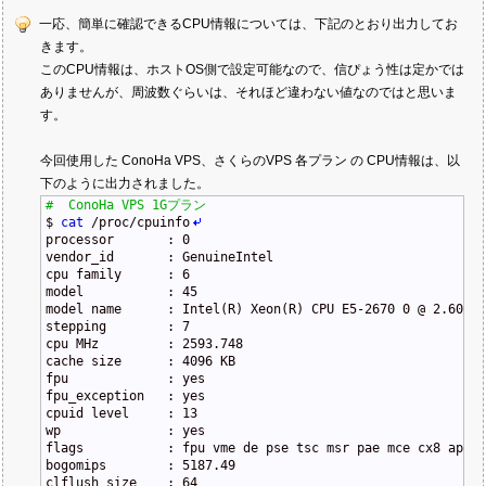
一応、簡単に確認できるCPU情報については、下記のとおり出力してお
きます。
このCPU情報は、ホストOS側で設定可能なので、信ぴょう性は定かでは
ありませんが、周波数ぐらいは、それほど違わない値なのではと思いま
す。
今回使用した ConoHa VPS、さくらのVPS 各プラン の CPU情報は、以
下のように出力されました。
#  ConoHa VPS 1Gプラン
$
cat
/
proc
/
cpuinfo
processor       : 0
vendor_id       : GenuineIntel
cpu family      : 6
model           : 45
model name      : Intel(R) Xeon(R) CPU E5-2670 0 @ 2.60GHz
stepping        : 7
cpu MHz         : 2593.748
cache size      : 4096 KB
fpu             : yes
fpu_exception   : yes
cpuid level     : 13
wp              : yes
flags           : fpu vme de pse tsc msr pae mce cx8 apic 
bogomips        : 5187.49
clflush size    : 64