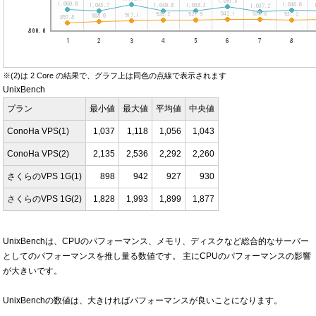
※(2)は 2 Core の結果で、グラフ上は同色の点線で表示されます
UnixBench
プラン
最小値
最大値
平均値
中央値
ConoHa VPS(1)
1,037
1,118
1,056
1,043
ConoHa VPS(2)
2,135
2,536
2,292
2,260
さくらのVPS 1G(1)
898
942
927
930
さくらのVPS 1G(2)
1,828
1,993
1,899
1,877
UnixBenchは、CPUのパフォーマンス、メモリ、ディスクなど総合的なサーバー
としてのパフォーマンスを推し量る数値です。 主にCPUのパフォーマンスの影響
が大きいです。
UnixBenchの数値は、大きければパフォーマンスが良いことになります。