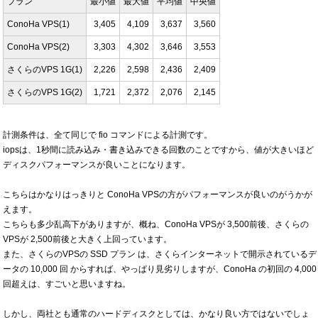
プラン
最小値
最大値
平均値
中央値
ConoHa VPS(1)
3,405
4,109
3,637
3,560
ConoHa VPS(2)
3,303
4,302
3,646
3,553
さくらのVPS 1G(1)
2,226
2,598
2,436
2,409
さくらのVPS 1G(2)
1,721
2,372
2,076
2,145
計測条件は、全て同じで fio コマンドによる計測です。
iopsは、1秒間に読み込み・書き込みできる回数のことですから、値が大きいほど
ディスクパフォーマンスが良いことになります。
こちらはかなりはっきりと ConoHa VPSの方がパフォーマンスが良いのがうかが
えます。
こちらも多少乱高下がありますが、概ね、ConoHa VPSが 3,500前後、さくらの
VPSが 2,500前後と大きく上回っています。
また、さくらのVPSの SSD プラン は、さくらインターネットで開示されているデ
ータの 10,000 回 からすれば、やっぱり見劣りしますが、ConoHa の初回の 4,000
回超えは、すごいと思いますね。
しかし、両社とも通常のハードディスクとしては、かなり良い方ではないでしょ