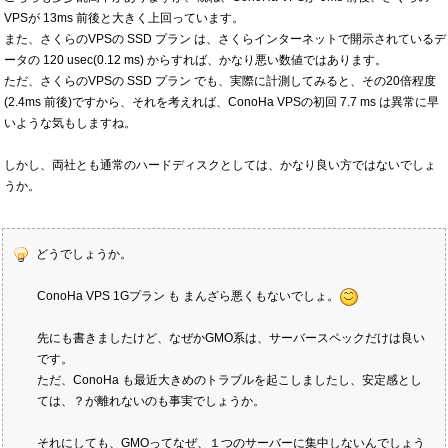
VPSが 13ms 前後と大きく上回っています。
また、さくらのVPSの SSD プラン は、さくらインターネットで開示されているデ
ータの 120 usec(0.12 ms) からすれば、かなり悪い数値ではあります。
ただ、さくらのVPSの SSD プラン でも、実際に計測してみると、その20倍程度
(2.4ms 前後)ですから、それを考えれば、ConoHa VPSの初回 7.7 ms は異常に早
いような気もしますね。
しかし、両社とも通常のハードディスクとしては、かなり良い方ではないでしょ
うか。
どうでしょうか。
ConoHa VPS 1Gプラン も まんざら悪くもないでしょ。
先にも書きましたけど、なぜかGMO系は、サーバースペックだけは良い
です。
ただ、ConoHa も最近大きめのトラブルを起こしましたし、安定感とし
ては、？が離れないのも事実でしょうか。
それにしても、GMOってなぜ、１つのサーバーに集中しないんでしょう